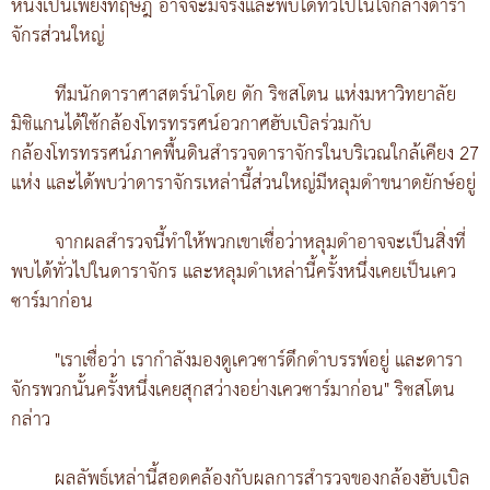
หนึ่งเป็นเพียงทฤษฎี อาจจะมีจริงและพบได้ทั่วไปในใจกลางดารา
จักรส่วนใหญ่
ทีมนักดาราศาสตร์นำโดย ดัก ริชสโตน แห่งมหาวิทยาลัย
มิชิแกนได้ใช้กล้องโทรทรรศน์อวกาศฮับเบิลร่วมกับ
กล้องโทรทรรศน์ภาคพื้นดินสำรวจดาราจักรในบริเวณใกล้เคียง 27
แห่ง และได้พบว่าดาราจักรเหล่านี้ส่วนใหญ่มีหลุมดำขนาดยักษ์อยู่
จากผลสำรวจนี้ทำให้พวกเขาเชื่อว่าหลุมดำอาจจะเป็นสิ่งที่
พบได้ทั่วไปในดาราจักร และหลุมดำเหล่านี้ครั้งหนึ่งเคยเป็นเคว
ซาร์มาก่อน
"เราเชื่อว่า เรากำลังมองดูเควซาร์ดึกดำบรรพ์อยู่ และดารา
จักรพวกนั้นครั้งหนึ่งเคยสุกสว่างอย่างเควซาร์มาก่อน" ริชสโตน
กล่าว
ผลลัพธ์เหล่านี้สอดคล้องกับผลการสำรวจของกล้องฮับเบิล