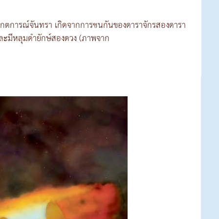
เกตการณ์จันทรา เกิดจากการชนกันของดาราจักรสองดารา
้อ และมีหลุมดำยักษ์สองดวง (ภาพจาก