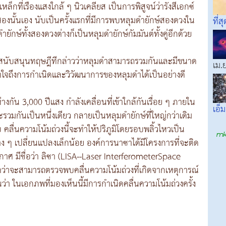
็กที่เรืองแสงใกล้ ๆ นิวเคลียส เป็นการพิสูจน์ว่ารังสีเอกซ์
งสองนั้นเอง นับเป็นครั้งแรกที่มีการพบหลุมดำยักษ์สองดวงใน
ที่สุ
ักษ์ทั้งสองดวงต่างก็เป็นหลุมดำยักษ์กัมมันต์ทั้งคู่อีกด้วย
การสนับสนุนทฤษฎีทีกล่าวว่าหลุมดำสามารถรวมกันและมีขนาด
เม.
ข้าใจถึงการกำเนิดและวิวัฒนาการของหลุมดำได้เป็นอย่างดี
งกัน 3,000 ปีแสง กำลังเคลื่อนที่เข้าใกล้กันเรื่อย ๆ ภายใน
เอ็ม
จะรวมกันเป็นหนึ่งเดียว กลายเป็นหลุมดำยักษ์ที่ใหญ่กว่าเดิม
คลื่นความโน้มถ่วงนี้จะทำให้ปริภูมิโดยรอบพลิ้วไหวเป็น
่าง ๆ เปลี่ยนแปลงเล็กน้อย องค์การนาซาได้มีโครงการที่จะติด
อวกาศ มีชื่อว่า ลิซา (LISA--Laser InterferometerSpace
คาดว่าจะสามารถตรวจพบคลื่นความโน้มถ่วงที่เกิดจากเหตุการณ์
ว่า ในเอกภพที่มองเห็นนี้มีการกำเนิดคลื่นความโน้มถ่วงครั้ง