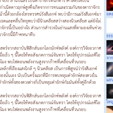
 400 ล้านปีแสง เป็นดาราจักรที่นักดาราศาสตร์ใช้เป็น
ารกำเนิดดาวฤกษ์สูงซึ่งเกิดจากการชนและรวมกันของดาราจักร
อด
นี้ด้วยกล้องโทรทรรศน์รังสีเอกซ์ พบว่ามีการแผ่รังสีเอกซ์มา
ดและคลื่นวิทยุพบว่ามีนิวเคลียสสว่างสองนิวเคลียส แต่ยังไม่
ักรนี้เป็นอย่างไร ส่วนการสำรวจในย่านแสงที่ตามองเห็นช่วย
าจักรนี้มีก๊าซหนาทึบ
ธรร
ตร์จากสถาบันฟิสิกส์นอกโลกมักซ์พลังค์ องค์การวิจัยอวกาศ
่อเร็ว ๆ นี้โดยใช้หอสังเกตการณ์จันทรา โดยใช้อุปกรณ์เอซีไอ
จาก
วโมง พบโฟตอนพลังงานสูงจากก๊าซที่เคลื่อนที่วนรอบ
็กที่เรืองแสงใกล้ ๆ นิวเคลียส เป็นการพิสูจน์ว่ารังสีเอกซ์
งสองนั้นเอง นับเป็นครั้งแรกที่มีการพบหลุมดำยักษ์สองดวงใน
แอ
ักษ์ทั้งสองดวงต่างก็เป็นหลุมดำยักษ์กัมมันต์ทั้งคู่อีกด้วย
ตร์จากสถาบันฟิสิกส์นอกโลกมักซ์พลังค์ องค์การวิจัยอวกาศ
ใหญ
่อเร็ว ๆ นี้โดยใช้หอสังเกตการณ์จันทรา โดยใช้อุปกรณ์เอซีไอ
วโมง พบโฟตอนพลังงานสูงจากก๊าซที่เคลื่อนที่วนรอบ