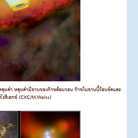
ุมดำ หลุมดำมีจานของก๊าซล้อมรอบ ก๊าซในจานนี้ร้อนจัดและ
งรังสีเอกซ์ (CXC/M.Weiss)