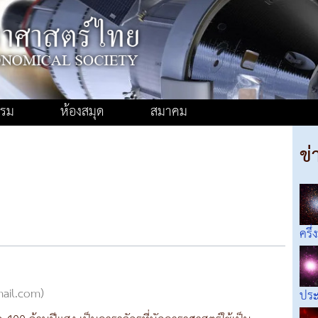
รรม
ห้องสมุด
สมาคม
ข่
ครึ่
mail.com)
ประ