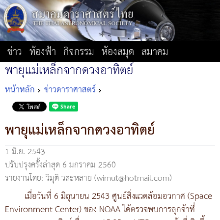
ข่าว
ท้องฟ้า
กิจกรรม
ห้องสมุด
สมาคม
พายุแม่เหล็กจากดวงอาทิตย์
หน้าหลัก
ข่าวดาราศาสตร์
พายุแม่เหล็กจากดวงอาทิตย์
1 มิ.ย. 2543
ปรับปรุงครั้งล่าสุด 6 มกราคม 2560
รายงานโดย: วิมุติ วสะหลาย (wimut@hotmail.com)
เมื่อวันที่ 6 มิถุนายน 2543 ศูนย์สิ่งแวดล้อมอวกาศ (Space
Environment Center) ของ NOAA ได้ตรวจพบการลุกจ้าที่