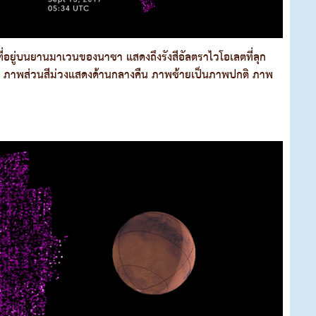
อยู่บนยานมาเวนของนาซา แสดงถึงรังสีอัลตราไวโอเลตที่ลุก
ายน ภาพส่วนสีม่วงแสดงด้านกลางคืน ภาพซ้ายเป็นภาพปกติ ภาพ