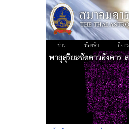
ข่าว
ท้องฟ้า
กิจก
พายุสุริยะซัดดาวอังคาร ส