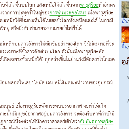
กับที่เกิดขึ้นบนโลก แสงเหนือใต้เกิดขึ้นจาก
พายุสุริยะ
ทำอันตร
ึ้นจากการปะทุครั้งใหญ่ของ
การพ่นมวลคอโรนา
เมื่อพายุสุริยะ
งเหนือใต้ซึ่งมองเห็นได้ในเขตขั้วโลกทั้งเหนือและใต้ ในกรณี
น้ำ
รวิทยุ หรือถึงกับทำลายระบบสายส่งไฟฟ้าได้
แม่เหล็กบนดาวอังคารไม่เข้มข้นอย่างของโลก จึงไม่แรงพอที่จะ
ตื้น
รงเฉพาะที่ขั้วดาวดังเช่นบนโลก ดังนั้นเมื่อพายุสุริยะพัด
อภ
ด้เกิดเฉพาะขั้วเหนือใต้) ลุกสว่างขึ้นในย่านรังสีอัลตราไวโอเลต
งเหมือนหลอดไฟเลย" โซนัล เจน หนึ่งในคณะทำงานของอุปกรณ์
ายต่อมนุษย์ เมื่อพายุสุริยะพัดกระทบบรรยากาศ จะทำให้เกิด
ขณะนั้นมีมนุษย์อวกาศอยู่บนดาวอังคาร จะต้องรีบหาที่กำบังมิ
กฏการณ์นี้จะช่วยให้นักดาราศาสตร์เข้าใจว่า
กัมมันตภาพสุริยะ