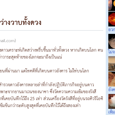
ว่างวาบทั้งดวง
อว
mail.com)
ทั้งดาวเคราะห์เกิดสว่างพรึ่บขึ้นมาทั่วทั้งดวง หากเกิดบนโลก คน
ไม่
่าวาระสุดท้ายของโลกจะมาถึงเป็นแน่
กันยายนที่ผ่านมา แต่โชคดีที่เกิดบนดาวอังคาร ไม่ใช่บนโลก
นสำรวจดาวอังคารหลายลำที่กำลังปฏิบัติภารกิจอยู่บนดาว
อัง
ฉพาะจากยานมาเวนของนาซา ซึ่งวัดความความเข้มของรังสี
ยบันทึกไว้ถึง 25 เท่า ส่วนเครื่องวัดรังสีที่อยู่บนรถคิวริโอซิ
ข้มข้นกว่าระดับสูงสุดที่เคยบันทึกไว้ได้ถึงสองเท่า
เพิ่ม