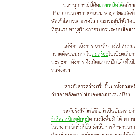
ปรากฏการณ์นี้คือ
แสงเหนือใต้
คล้าย
กิริยากับบรรยากาศชั้นบน พายุสุริยะเกิดข
พัดเข้าใส่บรรยากาศโลก จะกระตุ้นให้เกิดแส
ที่รุนแรง พายุสุริยะอาจรบกวนระบบสื่อสา
แต่ที่ดาวอังคาร บางสิ่งต่างไป สนาม
กวาดต้อนอนุภาคใน
ลมสุริยะ
ไปเบียดเสียดต
ปะทะดาวอังคาร จึงเกิดแสงเหนือใต้ (ที่ไม่ไ
ทั่วทั้งดวง
"ดาวอังคารสว่างพรึ่บขึ้นมาทั้งดว
ถ่ายภาพอัลตราไวโอเลตของมาเวนเปรียบ
ระดับรังสีที่วัดได้ถือว่าเป็นอันตร
รังสีคอสมิกทุติยภูมิ
ตกลงถึงพื้นผิวได้ หาก
ให้ร่างกายรับรังสีนั้น ดังนั้นการศึกษาปรา