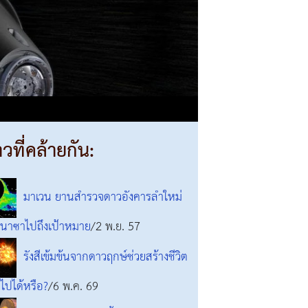
าวที่คล้ายกัน:
มาเวน ยานสำรวจดาวอังคารลำใหม่
นาซาไปถึงเป้าหมาย
/2 พ.ย. 57
รังสีเข้มข้นจากดาวฤกษ์ช่วยสร้างชีวิต
นไปได้หรือ?
/6 พ.ค. 69