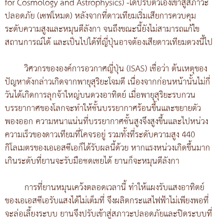
for Cosmology and Astrophysics) -ได้ปรับตัวเองเข้าสู่สภาวะ
ปลอดภัย (เซฟโหมด) หลังจากที่ดาวเทียมเริ่มเสียการควบคุม
ระดับความสูงและหมุนตีลังกา จนถึงขณะนี้ยังไม่สามารถแก้ไข
สถานการณ์ได้ และเป็นไปได้ที่ญี่ปุ่นอาจต้องเสียดาวเทียมดวงนี้ไป
วิศวกรขององค์การอวกาศญี่ปุ่น (ISAS) เชื่อว่า ต้นเหตุของ
ปัญหาดังกล่าวเกิดจากพายุสุริยะโจมตี เนื่องจากก่อนหน้านั้นไม่กี่
วันได้เกิดการลุกจ้าใหญ่บนดวงอาทิตย์ เมื่อพายุสุริยะรบกวน
บรรยากาศของโลกจะทำให้ชั้นบรรยากาศร้อนขึ้นและขยายตัว
พองออก ความหนาแน่นที่บรรยากาศชั้นสูงจึงสูงขึ้นและไปหน่วง
ความเร็วของดาวเทียมที่โคจรอยู่ รวมทั้งที่ระดับความสูง 440
กิโลเมตรของเอเอสซีเอก็ได้รับผลนี้ด้วย หากแรงหน่วงเกิดขึ้นมาก
เกินระดับที่ยานจะรับมือชดเชยได้ ยานก็จะหมุนตีลังกา
การที่ยานหมุนเคว้งตลอดเวลานี้ ทำให้แผงรับแสงอาทิตย์
ของเอเอสซีเอรับแสงได้ไม่เต็มที่ จึงผลิตกระแสไฟฟ้าไม่เพียงพอที่
จะล่อเลี้ยงระบบ ยานจึงปรับเข้าสู่สภาวะปลอดภัยและปิดระบบที่