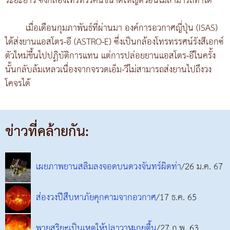
ระยะยาว ซึ่งกล้องโทรทรรศน์ขนาดใหญ่ตัวอื่นไม่สามารถทำได้
เมื่อเดือนกุมภาพันธ์ที่ผ่านมา องค์การอวกาศญี่ปุ่น (ISAS)
ได้ส่งยานแอสโตร-อี (ASTRO-E) ซึ่งเป็นกล้องโทรทรรศน์รังสีเอกซ์
ตัวใหม่ขึ้นไปปฏิบัติการแทน แต่การปล่อยยานแอสโตร-อีในครั้ง
นั้นกลับล้มเหลวเนื่องจากจรวดเอ็ม-วีไม่สามารถส่งยานไปถึงวง
โคจรได้
ข่าวที่คล้ายกัน:
เผยภาพยานสลิมลงจอดบนดวงจันทร์ผิดท่า
/26 ม.ค. 67
ส่องวงปีสืบหาภัยคุกคามจากอวกาศ
/17 ธ.ค. 65
พายุสุริยะเป็นเหตุให้ปลาวาฬเกยตื้น
/27 ก.พ. 63