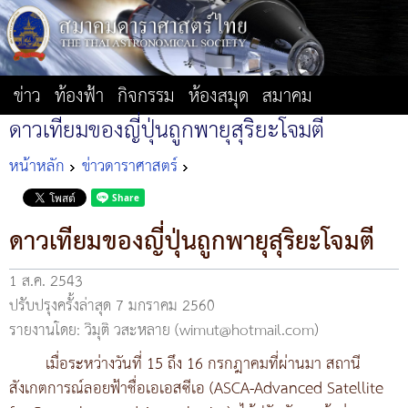
ข่าว
ท้องฟ้า
กิจกรรม
ห้องสมุด
สมาคม
ดาวเทียมของญี่ปุ่นถูกพายุสุริยะโจมตี
หน้าหลัก
ข่าวดาราศาสตร์
ดาวเทียมของญี่ปุ่นถูกพายุสุริยะโจมตี
1 ส.ค. 2543
ปรับปรุงครั้งล่าสุด 7 มกราคม 2560
รายงานโดย: วิมุติ วสะหลาย (wimut@hotmail.com)
เมื่อระหว่างวันที่ 15 ถึง 16 กรกฎาคมที่ผ่านมา สถานี
สังเกตการณ์ลอยฟ้าชื่อเอเอสซีเอ (ASCA-Advanced Satellite