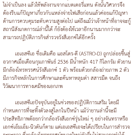
ไม่จำเป็นลง แล้วใช้พลังงานจากแบตเตอรี่แทน ดังนั้นวิศวกรจึง
ต้องรีบแก้ปัญหาเกี่ยวกับแหล่งจ่ายไฟเสียก่อนแล้วค่อยแก้ปัญหา
ด้านการควบคุมระดับความสูงต่อไป แต่ถึงแม้ว่าเจ้าหน้าที่อาจจะกู้
สถานีสังเกตการณ์ลำนี้ได้ ก็ยังต้องใช้เวลาอีกนานมากกว่าจะ
สามารถปฏิบัติภารกิจสำรวจรังสีเอกซ์ได้อีกครั้ง
เอเอสซีเอ ชื่อเดิมคือ แอสโตร-ดี (ASTRO-D) ถูกปล่อยขึ้นสู่
อวกาศเมื่อเดือนกุมภาพันธ์ 2536 มีน้ำหนัก 417 กิโลกรัม ตัวยาน
มีกล้องโทรทรรศน์รังสีเอกซ์ 1 ตัว พร้อมด้วยกล้องถ่ายภาพ 2 ตัว
มีภารกิจหลักในการศึกษาและค้นหาหลุมดำ สสารมืด จนถึง
วิวัฒนาการทางเคมีของเอกภพ
เอเอสซีเอปัจจุบันอยู่ในช่วงของปฏิบัติการเสริม โดยมี
กำหนดการที่จะทิ้งตัวลงสู่โลกในปีหน้า แม้ว่ายานลำนี้จะมี
ประสิทธิภาพด้อยกว่ากล้องรังสีเอกซ์รุ่นใหม่ ๆ อย่างจันทราหรือ
เอกซ์เอ็มเอ็ม-นิวตันก็ตาม แต่เอเอสซีเอจะได้เปรียบในการสำรวจ