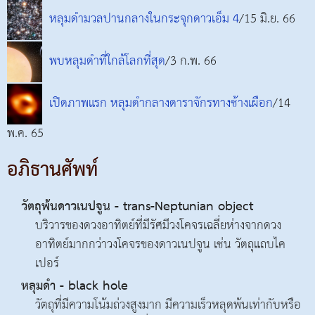
หลุมดำมวลปานกลางในกระจุกดาวเอ็ม 4
/15 มิ.ย. 66
พบหลุมดำที่ใกล้โลกที่สุด
/3 ก.พ. 66
เปิดภาพแรก หลุมดำกลางดาราจักรทางช้างเผือก
/14
พ.ค. 65
อภิธานศัพท์
วัตถุพ้นดาวเนปจูน - trans-Neptunian object
บริวารของดวงอาทิตย์ที่มีรัศมีวงโคจรเฉลี่ยห่างจากดวง
อาทิตย์มากกว่าวงโคจรของดาวเนปจูน เช่น วัตถุแถบไค
เปอร์
หลุมดำ - black hole
วัตถุที่มีความโน้มถ่วงสูงมาก มีความเร็วหลุดพ้นเท่ากับหรือ