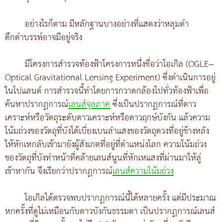
อย่างไรก็ตาม มีหลักฐานบางอย่างที่แสดงว่าหลุมดำ
ดึกดำบรรพ์อาจมีอยู่จริง
มีโครงการสำรวจท้องฟ้าโครงการหนึ่งชื่อว่าโอเกิล (OGLE--
Optical Gravitational Lensing Experiment) ซึ่งดำเนินการอยู่
ในโปแลนด์ การสำรวจนี้ทำโดยการกวาดกล้องไปทั่วท้องฟ้าเพื่อ
ค้นหาปรากฏการณ์
เลนส์จุลภาค
ซึ่งเป็นปรากฏการณ์ที่ดาว
เคราะห์หรือวัตถุระดับดาวเคราะห์หรือดาวฤกษ์บังกัน แล้วความ
โน้มถ่วงของวัตถุที่บังได้เบี่ยงเบนลำแสงของวัตถุดวงที่อยู่ข้างหลัง
ให้หักเหกลับเข้ามายังผู้สังเกตที่อยู่ที่ตำแหน่งโลก ความโน้มถ่วง
ของวัตถุที่บังทำหน้าที่คล้ายเลนส์นูนที่หักเหแสงที่ผ่านมาให้ลู่
เข้าหากัน จึงเรียกว่าปรากฏการณ์
เลนส์ความโน้มถ่วง
โอเกิลได้ตรวจพบปรากฏการณ์นี้ได้หลายครั้ง แต่มีประมาณ
หกครั้งที่ดูไม่เหมือนกับดาวบังกันธรรมดา เป็นปรากฏการณ์เลนส์