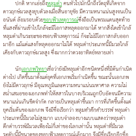
ปกติ หากเอ่ยถึง
หลุมดำ
คนทั่วไปมักนึกถึงวัตถุที่เกิดจาก
ดาวฤกษ์มวลสูงยุบตัวลงเมื่อสิ้นอายุขัย มีความหนาแน่นสูงจนเป็น
อนันต์ ล้อมรอบด้วย
ขอบฟ้าเหตุการณ์
ซึ่งถือเป็นพรมแดนสุดท้าย
ที่แสงที่ผ่านเข้าไปใกล้จะมีโอกาสหลุดออกมาได้ หากสิ่งใดเข้าใกล้
หลุมดำเกินระยะของขอบฟ้าเหตุการณ์ ก็จะไม่มีโอกาสกลับออก
มาอีก แม้แต่แสงก็หลุดออกมาไม่ได้ หลุมดำประเภทนี้มีมวลใกล้
เคียงกับดาวฤกษ์มวลสูง ซึ่งมากกว่าดวงอาทิตย์หลายเท่า
นัก
เอกภพวิทยา
เชื่อว่ายังมีหลุมดำอีกชนิดหนึ่งที่มีต้นกำเนิด
ต่างไป เกิดขึ้นมาตั้งแต่ยุคที่เอกภพเริ่มกำเนิดขึ้น ขณะนั้นเอกภพ
ยังไม่มีดาวฤกษ์ มีอุณหภูมิและความหนาแน่นมหาศาล ความไม่
สม่ำเสมอของเอกภพทำให้สสารในบางบริเวณถูกบีบอัดจนมีความ
หนาแน่นเกินขีดจำกัด กลายเป็นหลุมดำขึ้นมา การที่เกิดขึ้นตั้งแต่
ยุคเริ่มต้นของเอกภพ จึงมีชื่อเรียกว่า
หลุมดำดึกดำบรรพ์
หลุมดำ
ประเภทนี้มีมวลไม่สูงมาก แบบจำลองบางแบบแสดงว่าหลุมดำ
ดึกดำบรรพ์มีมวลเพียงไม่กี่เท่าของโลกเท่านั้น หลุมดำที่มีมวล
ระดับนี้มีขนาดของขอบฟ้าเหตุการณ์เล็กมาก จึงมีชื่อเรียกอีกชื่อ