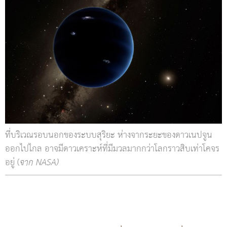
ที่บริเวณรอบนอกของระบบสุริยะ ห่างจากระยะของดาวเนปจูน
ออกไปไกล อาจมีดาวเคราะห์ที่มีมวลมากกว่าโลกราวสิบเท่าโคจร
อยู่ (
จาก NASA)