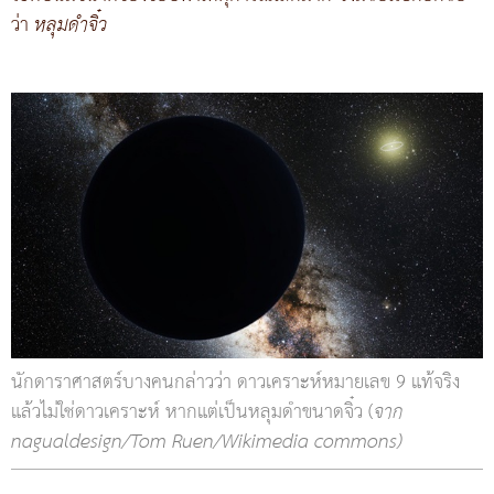
ว่า
หลุมดำจิ๋ว
นักดาราศาสตร์บางคนกล่าวว่า ดาวเคราะห์หมายเลข 9 แท้จริง
แล้วไม่ใช่ดาวเคราะห์ หากแต่เป็นหลุมดำขนาดจิ๋ว (
จาก
nagualdesign/Tom Ruen/Wikimedia commons)