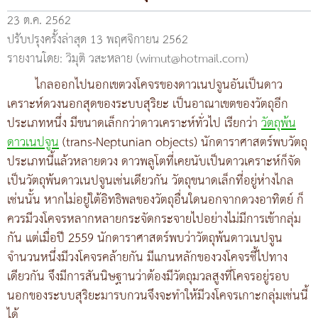
23 ต.ค. 2562
ปรับปรุงครั้งล่าสุด 13 พฤศจิกายน 2562
รายงานโดย: วิมุติ วสะหลาย (wimut@hotmail.com)
ไกลออกไปนอกเขตวงโคจรของดาวเนปจูนอันเป็นดาว
เคราะห์ดวงนอกสุดของระบบสุริยะ เป็นอาณาเขตของวัตถุอีก
ประเภทหนึ่ง มีขนาดเล็กกว่าดาวเคราะห์ทั่วไป เรียกว่า
วัตถุพ้น
ดาวเนปจูน
(trans-Neptunian objects) นักดาราศาสตร์พบวัตถุ
ประเภทนี้แล้วหลายดวง ดาวพลูโตที่เคยนับเป็นดาวเคราะห์ก็จัด
เป็นวัตถุพ้นดาวเนปจูนเช่นเดียวกัน วัตถุขนาดเล็กที่อยู่ห่างไกล
เช่นนั้น หากไม่อยู่ใต้อิทธิพลของวัตถุอื่นใดนอกจากดวงอาทิตย์ ก็
ควรมีวงโคจรหลากหลายกระจัดกระจายไปอย่างไม่มีการเข้ากลุ่ม
กัน แต่เมื่อปี 2559 นักดาราศาสตร์พบว่าวัตถุพ้นดาวเนปจูน
จำนวนหนึ่งมีวงโคจรคล้ายกัน มีแกนหลักของวงโคจรชี้ไปทาง
เดียวกัน จึงมีการสันนิษฐานว่าต้องมีวัตถุมวลสูงที่โคจรอยู่รอบ
นอกของระบบสุริยะมารบกวนจึงจะทำให้มีวงโคจรเกาะกลุ่มเช่นนี้
ได้