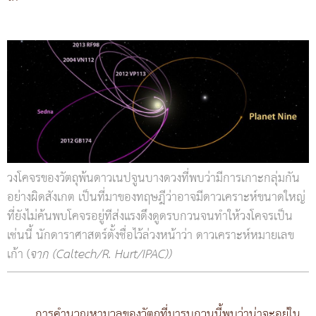
วงโคจรของวัตถุพ้นดาวเนปจูนบางดวงที่พบว่ามีการเกาะกลุ่มกัน
อย่างผิดสังเกต เป็นที่มาของทฤษฎีว่าอาจมีดาวเคราะห์ขนาดใหญ่
ที่ยังไม่ค้นพบโคจรอยู่ทีส่งแรงดึงดูดรบกวนจนทำให้วงโคจรเป็น
เช่นนี้ นักดาราศาสตร์ตั้งชื่อไว้ล่วงหน้าว่า ดาวเคราะห์หมายเลข
เก้า (
จาก (Caltech/R. Hurt/IPAC))
การคำนวณหามวลของวัตถุที่มารบกวนนี้พบว่าน่าจะอยู่ใน