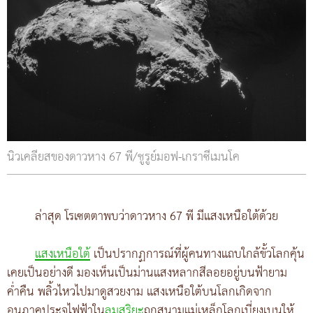
นิวเคลียสของดาวหาง 67 พี/ชูรูย์มอฟ-เกราซีเมนโค
ล่าสุด โรเซตตาพบว่าดาวหาง 67 พี มีแสงเหนือใต้ด้วย
แสงเหนือใต้
เป็นปรากฏการณ์ที่ผู้คนทางแถบใกล้ขั้วโลกคุ้น
เคยเป็นอย่างดี มองเห็นเป็นม่านแสงหลากสีลอยอยู่บนฟ้ายาม
ค่ำคืน พลิ้วไหวไปมาดูสวยงาม แสงเหนือใต้บนโลกเกิดจาก
อนุภาคประจุไฟฟ้าใน
ลมสุริยะ
ถูกสนามแม่เหล็กโลกเบี่ยงเบนให้