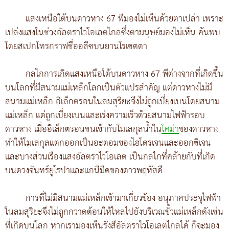
แสงเหนือใต้บนดาวหาง 67 พีมองไม่เห็นด้วยตาเปล่า เพราะ
เปล่งแสงในช่วงอัลตราไวโอเลตไกลซึ่งตามนุษย์มองไม่เห็น ค้นพบ
โดยสเปกโทรกราฟชื่ออลีซบนยานโรเซตตา
กลไกการเกิดแสงเหนือใต้บนดาวหาง 67 พีต่างจากที่เกิดขึ้น
บนโลกที่มีสนามแม่เหล็กโลกเป็นตัวแปรสำคัญ แต่ดาวหางไม่มี
สนามแม่เหล็ก อิเล็กตรอนในลมสุริยะจึงไม่ถูกเบี่ยงเบนโดยสนาม
แม่เหล็ก แต่ถูกเบี่ยงเบนและเร่งความเร็วด้วยสนามไฟฟ้ารอบ
ดาวหาง เมื่ออิเล็กตรอนชนเข้ากับโมเลกุลน้ำใน
โคม่า
ของดาวหาง
ทำให้โมเลกุลแตกออกเป็นอะตอมของไฮโดรเจนและออกซิเจน
และบางส่วนเรืองแสงอัลตราไวโอเลต เป็นกลไกที่คล้ายกับที่เกิด
บนดวงจันทร์ยูโรปาและแกนีมีดของดาวพฤหัสดี
การที่ไม่มีสนามแม่เหล็กเข้ามาเกี่ยวข้อง อนุภาคประจุไฟฟ้า
ในลมสุริยะจึงไม่ถูกกวาดต้อนให้ไหลไปยังบริเวณขั้วแม่เหล็กดังเช่น
ที่เกิดบนโลก หากเรามองเห็นรังสีอัลตราไวโอเลตไกลได้ ก็จะมอง