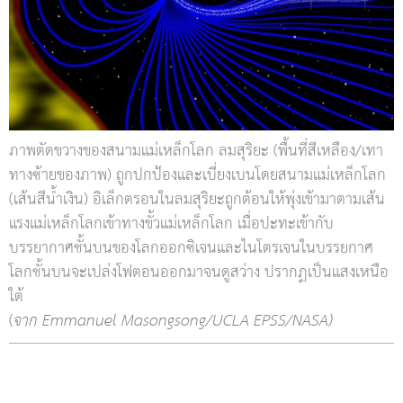
ภาพตัดขวางของสนามแม่เหล็กโลก ลมสุริยะ (พื้นที่สีเหลือง/เทา
ทางซ้ายของภาพ) ถูกปกป้องและเบี่ยงเบนโดยสนามแม่เหล็กโลก
(เส้นสีน้ำเงิน) อิเล็กตรอนในลมสุริยะถูกต้อนให้พุ่งเข้ามาตามเส้น
แรงแม่เหล็กโลกเข้าทางขั้วแม่เหล็กโลก เมื่อปะทะเข้ากับ
บรรยากาศชั้นบนของโลกออกซิเจนและไนโตรเจนในบรรยกาศ
โลกชั้นบนจะเปล่งโฟตอนออกมาจนดูสว่าง ปรากฏเป็นแสงเหนือ
ใต้
(
จาก Emmanuel Masongsong/UCLA EPSS/NASA)