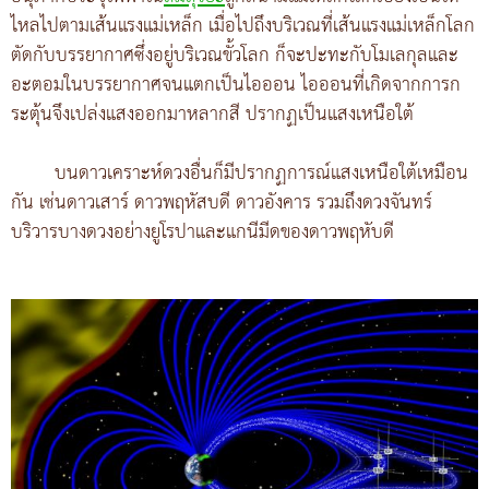
ไหลไปตามเส้นแรงแม่เหล็ก เมื่อไปถึงบริเวณที่เส้นแรงแม่เหล็กโลก
ตัดกับบรรยากาศซึ่งอยู่บริเวณขั้วโลก ก็จะปะทะกับโมเลกุลและ
อะตอมในบรรยากาศจนแตกเป็นไอออน ไอออนที่เกิดจากการก
ระตุ้นจึงเปล่งแสงออกมาหลากสี ปรากฏเป็นแสงเหนือใต้
บนดาวเคราะห์ดวงอื่นก็มีปรากฏการณ์แสงเหนือใต้เหมือน
กัน เช่นดาวเสาร์ ดาวพฤหัสบดี ดาวอังคาร รวมถึงดวงจันทร์
บริวารบางดวงอย่างยูโรปาและแกนีมีดของดาวพฤหับดี