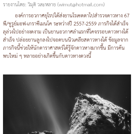
รายงานโดย: วิมุติ วสะหลาย (wimut@hotmail.com)
องค์การอวกาศยุโรปได้ส่งยานโรเซตตาไปสำรวจดาวหาง 67
พี/ชูรูย์มอฟ-เกราซีเมนโค ระหว่างปี 2557-2559 ภารกิจได้สำเร็จ
ลุล่วงไปอย่างงดงาม เป็นยานอวกาศลำแรกที่โคจรรอบดาวหางได้
สำเร็จ ปล่อยยานลูกลงไปจอดบนนิวเคลียสดาวหางได้ ข้อมูลจาก
ภารกิจนี้ช่วยให้นักดาราศาสตร์ได้รู้จักดาวหางมากขึ้น มีการค้น
พบใหม่ ๆ หลายอย่างเกิดขึ้นกับดาวหางดวงนี้