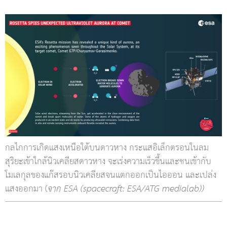
กลไกการเกิดแสงเหนือใต้บนดาวหาง กระแสอิเล็กตรอนในลม
สุริยะเข้าใกล้นิวเคลียสดาวหาง จะเร่งความเร็วขึ้นและชนเข้ากับ
โมเลกุลของแก๊สรอบนิวเคลียสจนแตกออกเป็นไอออน และเปล่ง
แสงออกมา (
จาก ESA (spacecraft: ESA/ATG medialab))