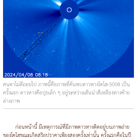
คนตาไม่ดีถอยไป ภาพนี้คือภาพที่ค้นพบดาวหางโซโฮ-5008 เป็น
ครั้งแรก ดาวหางคือปุยเล็ก ๆ อยู่ระหว่างเส้นนำสีเหลืองทางซ้าย
ล่างภาพ
ก่อนหน้านี้ มีเหตุการณ์ที่มีภาพดาวหางติดอยู่บนภาพถ่าย
ของโซโฮขณะเกิดสุริยุปราคาเพียงสองครั้งเท่านั้น ครั้งแรกคือในปี