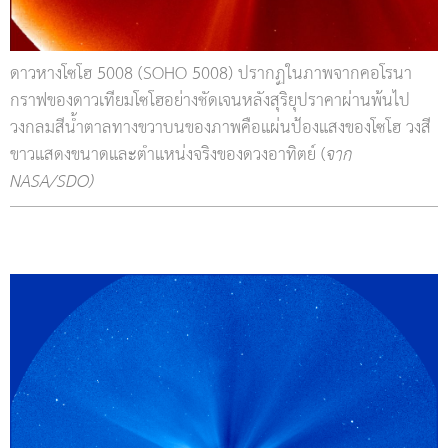
ดาวหางโซโฮ 5008 (SOHO 5008) ปรากฏในภาพจากคอโรนา
กราฟของดาวเทียมโซโฮอย่างชัดเจนหลังสุริยุปราคาผ่านพ้นไป
วงกลมสีน้ำตาลทางขวาบนของภาพคือแผ่นป้องแสงของโซโฮ วงสี
ขาวแสดงขนาดและตำแหน่งจริงของดวงอาทิตย์ (
จาก
NASA/SDO)