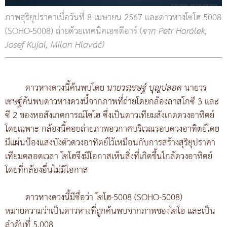
ภาพสุริยุปราคาเมื่อวันที่ 8 เมษายน 2567 และดาวหางโซโฮ-5008
(SOHO-5008) ถ่ายด้วยเทคนิคเอชดีอาร์ (
จาก Petr Horálek,
Josef Kujal, Milan Hlaváč)
ดาวหางดวงนี้ค้นพบโดย
นายวรเชษฐ์ บุญปลอด
นายวร
เชษฐ์ค้นพบดาวหางดวงนี้จากภาพที่ถ่ายโดยกล้องลาสโกซี 3 และ
ซี 2 ของหอสังเกตการณ์โซโฮ ซึ่งเป็นดาวเทียมสังเกตดวงอาทิตย์
โดยเฉพาะ กล้องนี้คอยถ่ายภาพอวกาศบริเวณรอบดวงอาทิตย์โดย
มีแผ่นป้องแสงบังตัวดวงอาทิตย์ไว้เหมือนกับการสร้างสุริยุปราคา
เทียมตลอดเวลา โซโฮจึงมีโอกาสเห็นสิ่งที่เกิดขึ้นใกล้ดวงอาทิตย์
โดยที่กล้องอื่นไม่มีโอกาส
ดาวหางดวงนี้มีชื่อว่า โซโฮ-5008 (SOHO-5008)
หมายความว่าเป็นดาวหางที่ถูกค้นพบจากภาพของโซโฮ และเป็น
ลำดับที่ 5,008