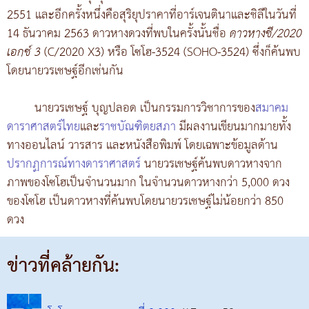
2551 และอีกครั้งหนึ่งคือสุริยุปราคาที่อาร์เจนตินาและชิลีในวันที่
14 ธันวาคม 2563 ดาวหางดวงที่พบในครั้งนั้นชื่อ
ดาวหางซี/2020
เอกซ์ 3
(C/2020 X3) หรือ โซโฮ-3524 (SOHO-3524) ซึ่งก็ค้นพบ
โดยนายวรเชษฐ์อีกเช่นกัน
นายวรเชษฐ์ บุญปลอด เป็นกรรมการวิชาการของ
สมาคม
ดาราศาสตร์ไทย
และ
ราชบัณฑิตยสภา
มีผลงานเขียนมากมายทั้ง
ทางออนไลน์ วารสาร และหนังสือพิมพ์ โดยเฉพาะข้อมูลด้าน
ปรากฏการณ์ทางดาราศาสตร์
นายวรเชษฐ์ค้นพบดาวหางจาก
ภาพของโซโฮเป็นจำนวนมาก ในจำนวนดาวหางกว่า 5,000 ดวง
ของโซโฮ เป็นดาวหางที่ค้นพบโดยนายวรเชษฐ์ไม่น้อยกว่า 850
ดวง
ข่าวที่คล้ายกัน: