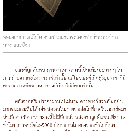
หอสังเกตการณ์โซโฮ ดาวเทียมสำรวจดวงอาทิตย์ขององค์การ
นาซาและอีซา
ขณะที่ถูกค้นพบ ภาพดาวหางดวงนี้เป็นเพียงปุยจาง ๆ ใน
ภาพถ่ายจากคอโรนากราฟเท่านั้น แม้ในขณะที่เกิดสุริยุปราคาก็มี
คนถ่ายภาพติดดาวหางดวงนี้เพียงไม่กี่คนเท่านั้น
หลังจากสุริยุปราคาผ่านไปไม่นาน ดาวหางก็สว่างขึ้นอย่าง
มากจนมองเห็นได้อย่างชัดเจนในภาพจากโซโฮที่ถ่ายในเวลาต่อมา
น่าเสียดายที่ดาวหางดวงนี้ไม่มีอีกแล้ว หลังจากถูกค้นพบเพียง 12
ชั่วโมง ดาวหางโซโฮ-5008 ก็สลายตัวไปหลังจากเข้าใกล้ดวง