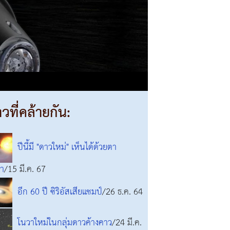
าวที่คล้ายกัน:
ปีนี้มี "ดาวใหม่" เห็นได้ด้วยตา
่า
/15 มี.ค. 67
อีก 60 ปี ซิริอัสเสียแชมป์
/26 ธ.ค. 64
โนวาใหม่ในกลุ่มดาวค้างคาว
/24 มี.ค.