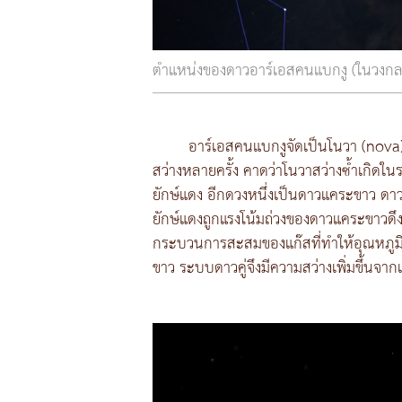
ตำแหน่งของดาวอาร์เอสคนแบกงู (ในวงกลม
อาร์เอสคนแบกงูจัดเป็นโนวา (nova)
สว่างหลายครั้ง คาดว่าโนวาสว่างซ้ำเกิดใ
ยักษ์แดง อีกดวงหนึ่งเป็นดาวแคระขาว ดาว
ยักษ์แดงถูกแรงโน้มถ่วงของดาวแคระขาวดึง
กระบวนการสะสมของแก๊สที่ทำให้อุณหภูมิสู
ขาว ระบบดาวคู่จึงมีความสว่างเพิ่มขึ้นจาก