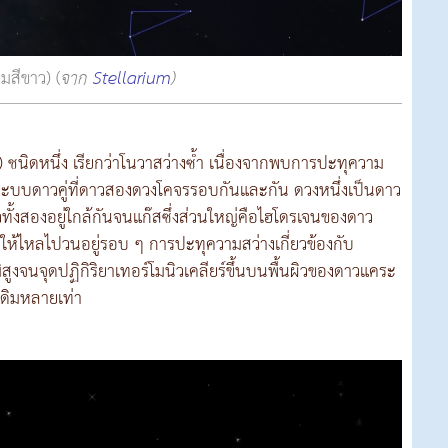
สีขาว) (
จาก
Stellarium
)
 ชนิดหนึ่ง เรียกว่าโนวาสว่างซ้ำ เนื่องจากพบการปะทุความ
นระบบดาวคู่ที่ดาวสองดวงโคจรรอบกันและกัน ดวงหนึ่งเป็นดาว
ทั้งสองอยู่ใกล้กันจนแก๊สซึ่งส่วนใหญ่คือไฮโดรเจนของดาว
ให้ไหลไปวนอยู่รอบ ๆ การปะทุความสว่างเกี่ยวข้องกับ
งจนจุดปฏิกิริยาเทอร์โมนิวเคลียร์ขึ้นบนพื้นผิวของดาวแคระ
เดิมหลายเท่า