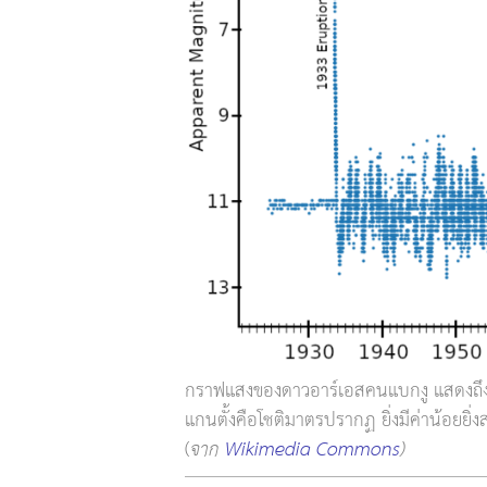
กราฟแสงของดาวอาร์เอสคนแบกงู แสดงถึงก
แกนตั้งคือโชติมาตรปรากฏ ยิ่งมีค่าน้อยยิ่ง
(
จาก
Wikimedia Commons
)