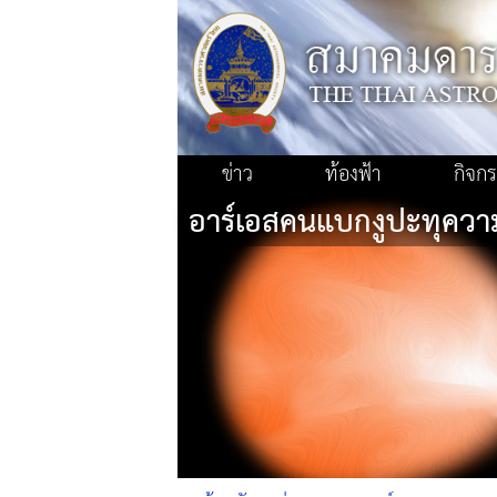
ข่าว
ท้องฟ้า
กิจก
อาร์เอสคนแบกงูปะทุความ