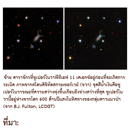
ซ้าย ดาราจักรที่ซูเปอร์โนวาพีทีเอฟ 11 เคเอกซ์อยู่ก่อนที่จะเกิดการ
ระเบิด ภาพจากสโลนดิจิทัลสกายเซอร์เวย์ (ขวา) จุดสีน้ำเงินคือซู
เปอร์โนวาขณะที่ความสว่างพุ่งขึ้นเกือบถึงช่วงสว่างที่สุด ซูเปอร์โน
วานี้อยู่ห่างจากโลก 600 ล้านปีแสงในทิศทางของกลุ่มดาวแมวป่า
(จาก B.J. Fulton, LCOGT)
ที่มา: