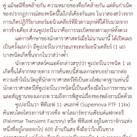
คู่ แม้จะมีชื่อคล้ายกัน ความหมายของชื่อก็คล้ายกัน แต่ต้นกำเนิด
ของปรากฏการณ์สองชนิดนี้ไม่ใกล้เคียงกันเลย โนวาสองสว่างจาก
การเกิดปฏิกิริยาเทอร์มอนิวเคลียร์ที่ผิวดาวฤกษ์ที่ได้รับมวลจาก
ดาวข้างเคียง ส่วนซูเปอร์โนวาคือการระเบิดของดาวฤกษ์ทั้งดวง
แต่การศึกษาของนักดาราศาสตร์เมื่อไม่นานมานี้ ได้เปิดเผย
เป็นครั้งแรกว่า มีซูเปอร์โนวาประเภทเทอร์มอนิวเคลียร์ (1 เอ)
บางชนิดเกิดขึ้นจากโนวาสว่างซ้ำ
นักดาราศาสตร์คณะดังกล่าวสรุปว่า ซูเปอร์โนวาชนิด 1 เอ
เกิดขึ้นได้จากหลายทาง การค้นพบนี้ส่งผลกระทบอย่างมากต่อ
ความเข้าใจในวัตถุที่นักดาราศาสตร์ใช้เป็นดวงไฟมาตรฐานเช่นนี้
นักดาราศาสตร์ใช้ซูเปอร์โนวาชนิดนี้เป็นเครื่องมือในการหาขนาด
และสัญฐานของเอกภพ รวมถึงการพิสูจน์เรื่องของพลังงานมืดด้วย
ซูเปอร์โนวา พีทีเอฟ 11 เคเอกซ์ (Supernova PTF 11kx)
ค้นพบโดยโครงการสำรวจชื่อ พาโลมาร์ทรานเซียนต์แฟกทอรี
(Palomar Transient Factory) หรือ พีทีเอฟ อยู่ในดาราจักรแห่ง
หนึ่งที่อยู่ไกลออกไป 600 ล้านปีแสง ซึ่งถือว่าใกล้ในทาง