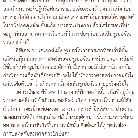
ดาราศาสตร์ แต่ก็เช่นเดียวกับซูเปอร์โนวาชนิด 1 เอ ทุกดวง ที่อยู่
ไกลเกินกว่าจะรับรู้หรือศึกษารายละเอียดของวัตถุต้นกำเนิดก่อน
การระเบิดได้ อย่างไรก็ตาม นักดาราศาสตร์ยังมองเห็นได้ว่าซูเปอร์
โนวานี้ปกคลุมด้วยชั้นแก๊ส บางส่วนประกอบด้วยไฮโดรเจนที่น่า
จะถูกพ่นออกมาจากดาวในช่วงที่มีการปะทุก่อนจะเป็นซูเปอร์โน
วาหลายสิบปี
พีทีเอฟ 11 เคเอกซ์ไม่ใช่ซูเปอร์โนวาดวงแรกที่พบว่ามีชั้น
แก๊สห่อหุ้ม นักดาราศาสตร์เคยพบซูเปอร์โนวาชนิด 1 เอดวงอื่นที่
มีชั้นแก๊สห่อหุ้มในลักษณะเดียวกันนี้มาก่อนแม้ไม่มากนัก แต่ต้น
กำเนิดของแก๊สนั้นก็ยังคงอธิบายไม่ได้ นักดาราศาสตร์บางคนยังไม่
แน่ใจเสียด้วยซ้ำว่าแก๊สเหล่านั้นห่อหุ้มซูเปอร์โนวาอยู่จริงหรือไม่
แต่กรณีของ พีทีเอฟ 11 เคเอกซ์พิเศษกว่านั้น แก๊สที่อยู่ล้อม
รอบดาวเคลื่อนที่ช้าเกินกว่าจะคิดว่าเกิดจากซูเปอร์โนวา แต่ก็ยัง
เร็วเกินกว่าจะเป็นเพียงลมดาวธรรมดา ลารส์ บิลด์สเตน ประธาน
ของสถาบันฟิสิกส์ทฤษฎีแคฟลี ตั้งสมมุติฐานว่านั่นเป็นสสารที่พ่น
ออกมาจากโนวาที่เกิดขึ้นก่อนหน้านั้น ซึ่งต่อมาได้ถูกหน่วงโดย
การปะทะกับลมจากดาวยักษ์แดง