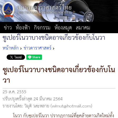
ข่าว
ท้องฟ้า
กิจกรรม
ห้องสมุด
สมาคม
ซูเปอร์โนวาบางชนิดอาจเกี่ยวข้องกับโนวา
หน้าหลัก
ข่าวดาราศาสตร์
ซูเปอร์โนวาบางชนิดอาจเกี่ยวข้องกับโน
วา
25 ส.ค. 2555
ปรับปรุงครั้งล่าสุด 24 มีนาคม 2564
รายงานโดย: วิมุติ วสะหลาย (wimut@hotmail.com)
โนวา กับซูเปอร์โนวา ปรากฏการณ์ที่ดูคล้ายดาวเกิดใหม่ทั้ง