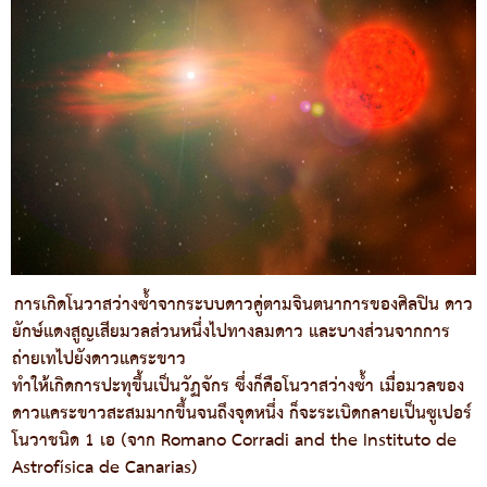
การเกิดโนวาสว่างซ้ำจากระบบดาวคู่ตามจินตนาการของศิลปิน ดาว
ยักษ์แดงสูญเสียมวลส่วนหนึ่งไปทางลมดาว และบางส่วนจากการ
ถ่ายเทไปยังดาวแคระขาว
ทำให้เกิดการปะทุขึ้นเป็นวัฏจักร ซึ่งก็คือโนวาสว่างซ้ำ เมื่อมวลของ
ดาวแคระขาวสะสมมากขึ้นจนถึงจุดหนึ่ง ก็จะระเบิดกลายเป็นซูเปอร์
โนวาชนิด 1 เอ (จาก Romano Corradi and the Instituto de
Astrofísica de Canarias)