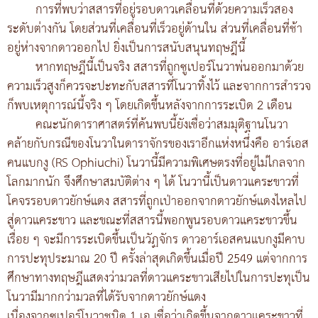
การที่พบว่าสสารที่อยู่รอบดาวเคลื่อนที่ด้วยความเร็วสอง
ระดับต่างกัน โดยส่วนที่เคลื่อนที่เร็วอยู่ด้านใน ส่วนที่เคลื่อนที่ช้า
อยู่ห่างจากดาวออกไป ยิ่งเป็นการสนับสนุนทฤษฎีนี้
หากทฤษฎีนี้เป็นจริง สสารที่ถูกซูเปอร์โนวาพ่นออกมาด้วย
ความเร็วสูงก็ควรจะปะทะกับสสารที่โนวาทิ้งไว้ และจากการสำรวจ
ก็พบเหตุการณ์นี้จริง ๆ โดยเกิดขึ้นหลังจากการระเบิด 2 เดือน
คณะนักดาราศาสตร์ที่ค้นพบนี้ยังเชื่อว่าสมมุติฐานโนวา
คล้ายกับกรณีของโนวาในดาราจักรของเราอีกแห่งหนึ่งคือ อาร์เอส
คนแบกงู (RS Ophiuchi) โนวานี้มีความพิเศษตรงที่อยู่ไม่ไกลจาก
โลกมากนัก จึงศึกษาสมบัติต่าง ๆ ได้ โนวานี้เป็นดาวแคระขาวที่
โคจรรอบดาวยักษ์แดง สสารที่ถูกเป่าออกจากดาวยักษ์แดงไหลไป
สู่ดาวแคระขาว และขณะที่สสารนี้พอกพูนรอบดาวแคระขาวขึ้น
เรื่อย ๆ จะมีการระเบิดขึ้นเป็นวัฏจักร ดาวอาร์เอสคนแบกงูมีคาบ
การปะทุประมาณ 20 ปี ครั้งล่าสุดเกิดขึ้นเมื่อปี 2549 แต่จากการ
ศึกษาทางทฤษฎีแสดงว่ามวลที่ดาวแคระขาวเสียไปในการปะทุเป็น
โนวามีมากกว่ามวลที่ได้รับจากดาวยักษ์แดง
เนื่องจากซูเปอร์โนวาชนิด 1 เอ เชื่อว่าเกิดขึ้นจากดาวแคระขาวที่