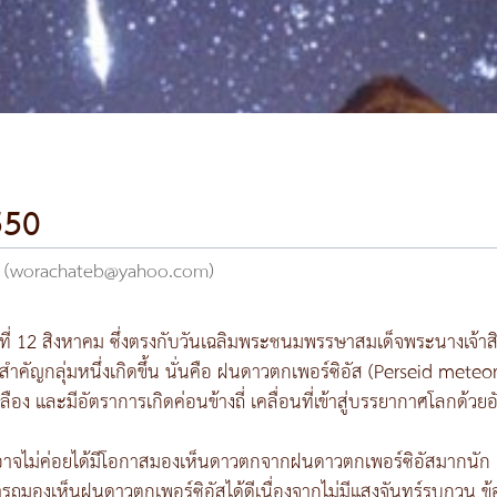
550
อด (worachateb@yahoo.com)
ที่ 12 สิงหาคม ซึ่งตรงกับวันเฉลิมพระชนมพรรษาสมเด็จพระนางเจ้าสิร
กสำคัญกลุ่มหนึ่งเกิดขึ้น นั่นคือ ฝนดาวตกเพอร์ซิอัส (Perseid mete
ลือง และมีอัตราการเกิดค่อนข้างถี่ เคลื่อนที่เข้าสู่บรรยากาศโลกด้ว
อาจไม่ค่อยได้มีโอกาสมองเห็นดาวตกจากฝนดาวตกเพอร์ซิอัสมากนัก ยกเ
มารถมองเห็นฝนดาวตกเพอร์ซิอัสได้ดีเนื่องจากไม่มีแสงจันทร์รบกวน