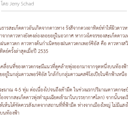
โดย Jerry Schad
่านธารสะเก็ดดาวอันเกิดจากดาวหาง รังสีจากดวงอาทิตย์ทำให้ผิวดา
จากดาวหางยังคงล่องลอยอยู่ในอวกาศ หากวงโคจรของสะเก็ดดาวเหล่
กว่าฝนดาวตก ดาวหางต้นกำเนิดของฝนดาวตกเพอร์ซิอัส คือ ดาวหางสวิ
ย์ครั้งล่าสุดเมื่อปี 2535
ื่อนที่ของดาวตกจะมีแนวที่ดูคล้ายพุ่งออกมาจากจุดหนึ่งบนท้องฟ้า 
ยู่ในกลุ่มดาวเพอร์ซิอัส ใกล้กับกลุ่มดาวแคสซิโอเปียในซีกฟ้าเหนือ 
่ประมาณ 4-5 ทุ่ม ต่อเนื่องไปจนถึงเช้ามืด ในช่วงแรกปริมาณดาวตกจะย
ื่องจากสะเก็ดดาวพุ่งทำมุมเฉียดเข้ามาในบรรยากาศโลก) จากนั้นจะเริ่มเ
ห็นได้ชัดควรสังเกตจากสถานที่ที่ฟ้ามืด ห่างจากเมืองใหญ่ ไม่มีแส
ไปบนท้องฟ้า