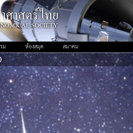
รรม
ห้องสมุด
สมาคม
0