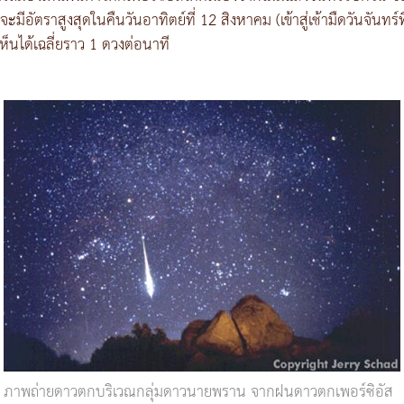
อัตราสูงสุดในคืนวันอาทิตย์ที่ 12 สิงหาคม (เข้าสู่เช้ามืดวันจันทร์ท
ห็นได้เฉลี่ยราว 1 ดวงต่อนาที
ภาพถ่ายดาวตกบริเวณกลุ่มดาวนายพราน จากฝนดาวตกเพอร์ซิอัส