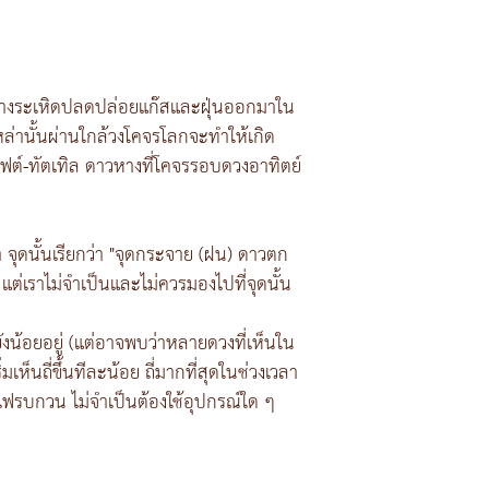
วหางระเหิดปลดปล่อยแก๊สและฝุ่นออกมาใน
านั้นผ่านใกล้วงโคจรโลกจะทำให้เกิด
ฟต์-ทัตเทิล ดาวหางที่โคจรรอบดวงอาทิตย์
จุดนั้นเรียกว่า "จุดกระจาย (ฝน) ดาวตก
แต่เราไม่จำเป็นและไม่ควรมองไปที่จุดนั้น
ังน้อยอยู่ (แต่อาจพบว่าหลายดวงที่เห็นใน
ห็นถี่ขึ้นทีละน้อย ถี่มากที่สุดในช่วงเวลา
งไฟรบกวน ไม่จำเป็นต้องใช้อุปกรณ์ใด ๆ