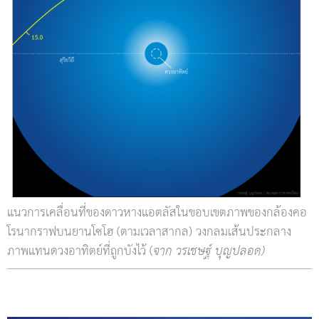
แนวการเคลื่อนที่ของดาวหางแอตลัสในขอบเขตภาพของกล้องคอ
โรนากราฟบนยานโซโฮ (ตามเวลาสากล) วงกลมเส้นประกลาง
ภาพแทนดวงอาทิตย์ที่ถูกบังไว้ (
จาก วรเชษฐ์ บุญปลอด)