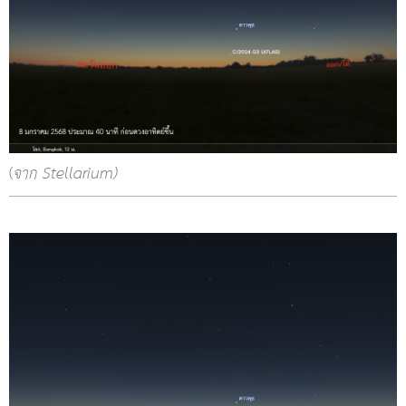
(
จาก Stellarium)