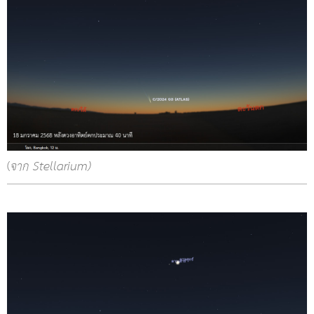
(
จาก Stellarium)