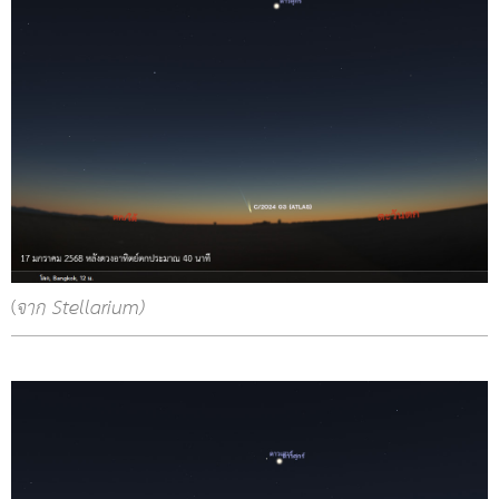
(
จาก Stellarium)