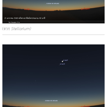
(
จาก Stellarium)