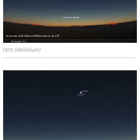
(
จาก Stellarium)