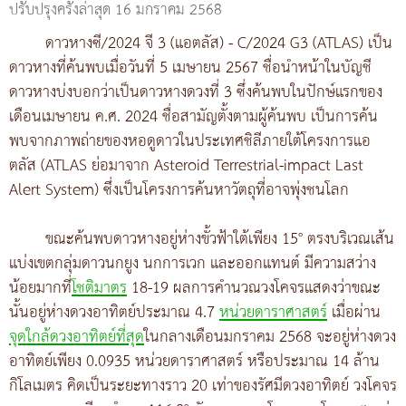
ปรับปรุงครั้งล่าสุด 16 มกราคม 2568
ดาวหางซี/2024 จี 3 (แอตลัส) - C/2024 G3 (ATLAS) เป็น
ดาวหางที่ค้นพบเมื่อวันที่ 5 เมษายน 2567 ชื่อนำหน้าในบัญชี
ดาวหางบ่งบอกว่าเป็นดาวหางดวงที่ 3 ซึ่งค้นพบในปักษ์แรกของ
เดือนเมษายน ค.ศ. 2024 ชื่อสามัญตั้งตามผู้ค้นพบ เป็นการค้น
พบจากภาพถ่ายของหอดูดาวในประเทศชิลีภายใต้โครงการแอ
ตลัส (ATLAS ย่อมาจาก Asteroid Terrestrial-impact Last
Alert System) ซึ่งเป็นโครงการค้นหาวัตถุที่อาจพุ่งชนโลก
ขณะค้นพบดาวหางอยู่ห่างขั้วฟ้าใต้เพียง 15° ตรงบริเวณเส้น
แบ่งเขตกลุ่มดาวนกยูง นกการเวก และออกแทนต์ มีความสว่าง
น้อยมากที่
โชติมาตร
18-19 ผลการคำนวณวงโคจรแสดงว่าขณะ
นั้นอยู่ห่างดวงอาทิตย์ประมาณ 4.7
หน่วยดาราศาสตร์
เมื่อผ่าน
จุดใกล้ดวงอาทิตย์ที่สุด
ในกลางเดือนมกราคม 2568 จะอยู่ห่างดวง
อาทิตย์เพียง 0.0935 หน่วยดาราศาสตร์ หรือประมาณ 14 ล้าน
กิโลเมตร คิดเป็นระยะทางราว 20 เท่าของรัศมีดวงอาทิตย์ วงโคจร