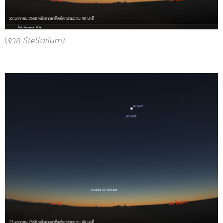
(
จาก Stellarium)