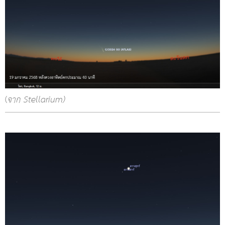
(
จาก Stellarium)