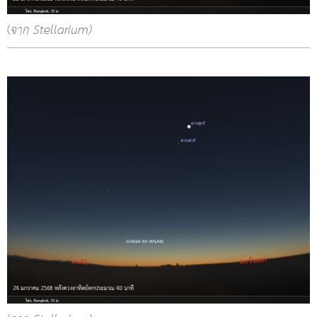
(
จาก Stellarium)