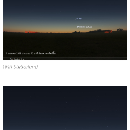
(
จาก Stellarium)