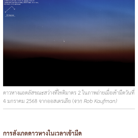
ดาวหางแอตลัสขณะสว่างที่โชติมาตร 2 ในภาพถ่ายเมื่อเช้ามืดวันที่
4 มกราคม 2568 จากออสเตรเลีย (
จาก Rob Kaufman)
การสังเกตดาวหางในเวลาเช้ามืด