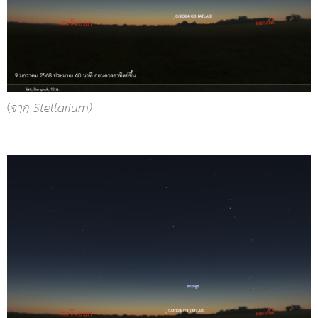
(
จาก Stellarium)