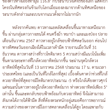
ของดาวหางเอียงทำมุม 116.8° กับระนาบวงโคจรของโลก แสดงว่า
โคจรในทิศตรงกันข้ามกับโลกเมื่อมองลงมาจากด้านทิศเหนือของ
ระนาบดังกล่าวและเบนจากแนวตั้งฉากไม่มากนัก
หลังจากค้นพบ ดาวหางแอตลัสเคลื่อนขึ้นมาทางเหนือมาก
ขึ้น ผ่านกลุ่มดาวกางเขนใต้ คนครึ่งม้า หมาป่า และแมงป่อง ปลาย
เดือนธันวาคม 2567 ดาวหางอยู่ใกล้ขอบฟ้าทิศตะวันออก ค่อนไป
ทางทิศตะวันออกเฉียงใต้ในเวลาเช้ามืด รายงานเมื่อวันที่ 31
ธันวาคม ดาวหางสว่างที่ราวโชติมาตร 5 ความสว่างมีแนวโน้มเพิ่ม
ขึ้นตามระยะทางที่ใกล้ดวงอาทิตย์มากขึ้น จะผ่านจุดใกล้ดวง
อาทิตย์ที่สุดในวันที่ 13 มกราคม 2568 ประมาณ 17 น. ตามเวลา
ประเทศไทย (และเป็นวันที่ใกล้โลกที่สุด) เบื้องต้นคาดว่าช่วงที่ใกล้
ดวงอาทิตย์ที่สุดอาจมีโชติมาตรประมาณ -5 หรือใกล้เคียงดาวศุกร์
แต่ขณะนั้นดาวหางอยู่ใกล้ดวงอาทิตย์มาก ห่างดวงอาทิตย์เพียง 5°
เท่านั้น ขึ้นและตกลับขอบฟ้าพร้อมกับดวงอาทิตย์ จึงไม่สามารถ
สังเกตได้ภายใต้ฟ้ามืด สิ่งที่ต้องตระหนักอยู่เสมอคือการพยากรณ์
ความสว่างของดาวหางมีโอกาสคลาดเคลื่อนได้สูง โดยเฉพาะกับ