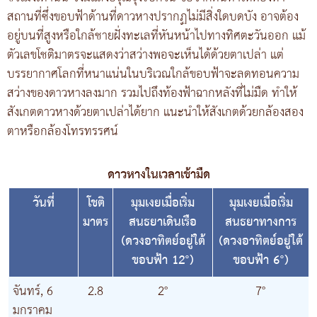
สถานที่ซึ่งขอบฟ้าด้านที่ดาวหางปรากฏไม่มีสิ่งใดบดบัง อาจต้อง
อยู่บนที่สูงหรือใกล้ชายฝั่งทะเลที่หันหน้าไปทางทิศตะวันออก แม้
ตัวเลขโชติมาตรจะแสดงว่าสว่างพอจะเห็นได้ด้วยตาเปล่า แต่
บรรยากาศโลกที่หนาแน่นในบริเวณใกล้ขอบฟ้าจะลดทอนความ
สว่างของดาวหางลงมาก รวมไปถึงท้องฟ้าฉากหลังที่ไม่มืด ทำให้
สังเกตดาวหางด้วยตาเปล่าได้ยาก แนะนำให้สังเกตด้วยกล้องสอง
ตาหรือกล้องโทรทรรศน์
ดาวหางในเวลาเช้ามืด
วันที่
โชติ
มุมเงยเมื่อเริ่ม
มุมเงยเมื่อเริ่ม
มาตร
สนธยาเดินเรือ
สนธยาทางการ
(ดวงอาทิตย์อยู่ใต้
(ดวงอาทิตย์อยู่ใต้
ขอบฟ้า 12°)
ขอบฟ้า 6°)
จันทร์, 6
2.8
2°
7°
มกราคม