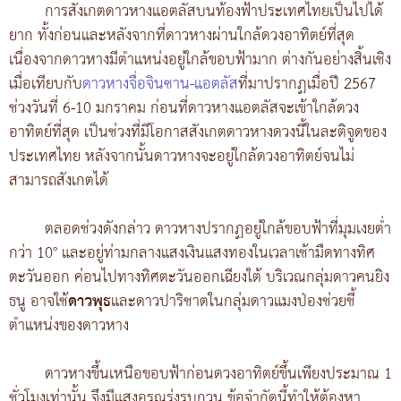
การสังเกตดาวหางแอตลัสบนท้องฟ้าประเทศไทยเป็นไปได้
ยาก ทั้งก่อนและหลังจากที่ดาวหางผ่านใกล้ดวงอาทิตย์ที่สุด
เนื่องจากดาวหางมีตำแหน่งอยู่ใกล้ขอบฟ้ามาก ต่างกันอย่างสิ้นเชิง
เมื่อเทียบกับ
ดาวหางจื่อจินซาน-แอตลัส
ที่มาปรากฏเมื่อปี 2567
ช่วงวันที่ 6-10 มกราคม ก่อนที่ดาวหางแอตลัสจะเข้าใกล้ดวง
อาทิตย์ที่สุด เป็นช่วงที่มีโอกาสสังเกตดาวหางดวงนี้ในละติจูดของ
ประเทศไทย หลังจากนั้นดาวหางจะอยู่ใกล้ดวงอาทิตย์จนไม่
สามารถสังเกตได้
ตลอดช่วงดังกล่าว ดาวหางปรากฏอยู่ใกล้ขอบฟ้าที่มุมเงยต่ำ
กว่า 10° และอยู่ท่ามกลางแสงเงินแสงทองในเวลาเช้ามืดทางทิศ
ตะวันออก ค่อนไปทางทิศตะวันออกเฉียงใต้ บริเวณกลุ่มดาวคนยิง
ธนู อาจใช้
ดาวพุธ
และดาวปาริชาตในกลุ่มดาวแมงป่องช่วยชี้
ตำแหน่งของดาวหาง
ดาวหางขึ้นเหนือขอบฟ้าก่อนดวงอาทิตย์ขึ้นเพียงประมาณ 1
ชั่วโมงเท่านั้น จึงมีแสงอรุณรุ่งรบกวน ข้อจำกัดนี้ทำให้ต้องหา