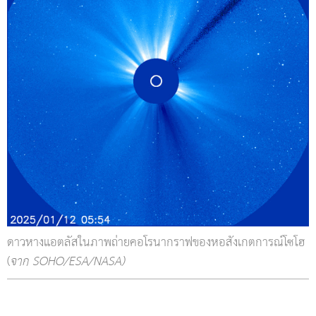
ดาวหางแอตลัสในภาพถ่ายคอโรนากราฟของหอสังเกตการณ์โซโฮ
(
จาก SOHO/ESA/NASA)