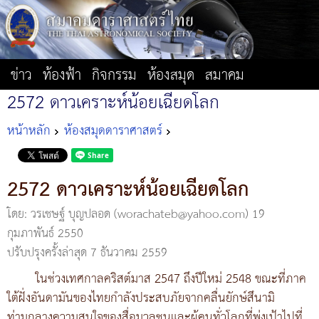
ข่าว
ท้องฟ้า
กิจกรรม
ห้องสมุด
สมาคม
2572 ดาวเคราะห์น้อยเฉียดโลก
หน้าหลัก
ห้องสมุดดาราศาสตร์
2572 ดาวเคราะห์น้อยเฉียดโลก
โดย: วรเชษฐ์ บุญปลอด (worachateb@yahoo.com)
19
กุมภาพันธ์ 2550
ปรับปรุงครั้งล่าสุด 7 ธันวาคม 2559
ในช่วงเทศกาลคริสต์มาส 2547 ถึงปีใหม่ 2548 ขณะที่ภาค
ใต้ฝั่งอันดามันของไทยกำลังประสบภัยจากคลื่นยักษ์สึนามิ
ท่ามกลางความสนใจของสื่อมวลชนและผู้คนทั่วโลกที่พุ่งเป้าไปที่