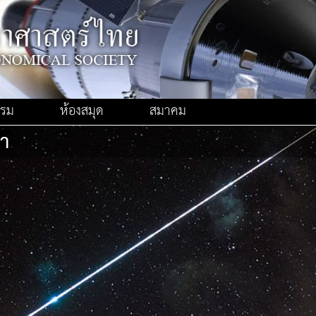
รรม
ห้องสมุด
สมาคม
้า