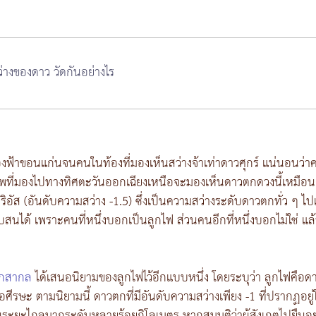
่างของดาว วัดกันอย่างไร
งฟ้าขอนแก่นจนคนในท้องที่มองเห็นสว่างจ้าเท่าดาวศุกร์ แน่นอนว่าคนใ
ทพที่มองไปทางทิศตะวันออกเฉียงเหนือจะมองเห็นดาวตกดวงนี้เหมือน
อัส (อันดับความสว่าง -1.5) ซึ่งเป็นความสว่างระดับดาวตกทั่ว ๆ ไปเท่
บสนได้ เพราะคนที่หนึ่งบอกเป็นลูกไฟ ส่วนคนอีกที่หนึ่งบอกไม่ใช่ แล้ว
ตกสากล
ได้เสนอนิยามของลูกไฟไว้อีกแบบหนึ่ง โดยระบุว่า ลูกไฟคือดา
นือศีรษะ ตามนิยามนี้ ดาวตกที่มีอันดับความสว่างเพียง -1 ที่ปรากฏอยู