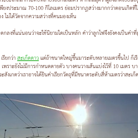
ในระยะไกลมากระดับหลายร้อยกิโลเมตร หากสมมุติว่าผู้สังเกตไปยืนอยู
เกตเพียงประมาณ 70-100 กิโลเมตร ย่อมปรากฏสว่างมากกว่าตอนเกิดที่ใ
 ไม่ได้วัดจากความสว่างที่คนมองเห็น
้อตกลงที่แน่นอนว่าจะใช้นิยามใดเป็นหลัก คำว่าลูกไฟจึงยังคงเป็นคำที่ถ
 เรียกว่า
สะเก็ดดาว
แต่ถ้าขนาดใหญ่ขึ้นมาระดับหลายเมตรขึ้นไป ก็เร
เพราะยังไม่มีการกำหนดตายตัว บางคนวางเส้นแบ่งไว้ที่ 10 เมตร บางคนว
ั้นจะสังเกตว่าเราอาจได้ยินคำเรียกวัตถุที่มีขนาดระดับสี่ห้าเมตรว่าส