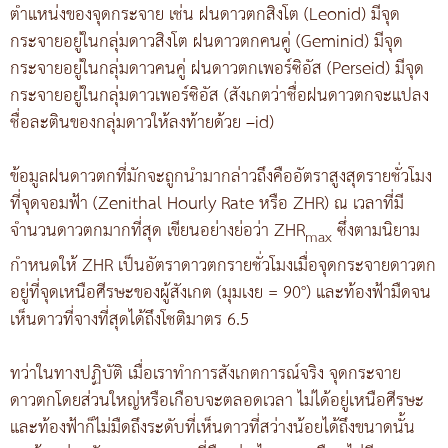
ตำแหน่งของจุดกระจาย เช่น ฝนดาวตกสิงโต (Leonid) มีจุด
กระจายอยู่ในกลุ่มดาวสิงโต ฝนดาวตกคนคู่ (Geminid) มีจุด
กระจายอยู่ในกลุ่มดาวคนคู่ ฝนดาวตกเพอร์ซิอัส (Perseid) มีจุด
กระจายอยู่ในกลุ่มดาวเพอร์ซิอัส (สังเกตว่าชื่อฝนดาวตกจะแปลง
ชื่อละตินของกลุ่มดาวให้ลงท้ายด้วย –id)
ข้อมูลฝนดาวตกที่มักจะถูกนำมากล่าวถึงคืออัตราสูงสุดรายชั่วโมง
ที่จุดจอมฟ้า (Zenithal Hourly Rate หรือ ZHR) ณ เวลาที่มี
จำนวนดาวตกมากที่สุด เขียนอย่างย่อว่า ZHR
ซึ่งตามนิยาม
max
กำหนดให้ ZHR เป็นอัตราดาวตกรายชั่วโมงเมื่อจุดกระจายดาวตก
อยู่ที่จุดเหนือศีรษะของผู้สังเกต (มุมเงย = 90°) และท้องฟ้ามืดจน
เห็นดาวที่จางที่สุดได้ถึงโชติมาตร 6.5
ทว่าในทางปฏิบัติ เมื่อเราทำการสังเกตการณ์จริง จุดกระจาย
ดาวตกโดยส่วนใหญ่หรือเกือบจะตลอดเวลา ไม่ได้อยู่เหนือศีรษะ
และท้องฟ้าก็ไม่มืดถึงระดับที่เห็นดาวที่สว่างน้อยได้ถึงขนาดนั้น