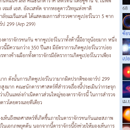
ันที่แนชวิลล์ คณะนักดาราศาสตร์ที่นำโดยซูซาน จี. เนฟฟ์
68
จมส์ เอส. อัลเวสทัด จากหอดูดาววิทยุแห่งชาติ
ทยาลัยแมรีแลนด์ ได้แสดงผลการสำรวจซากซูเปอร์โนวา 5 ซาก
ร์ป 299 (Arp 299)
ซ้อ
ดาราจักรชนกัน ซากซูเปอร์โนวาทั้งห้านี้มีอายุน้อยมาก หนึ่ง
าวนี้มีความกว่าง 350 ปีแสง มีอัตราการเกิดซูเปอร์โนวาบ่อย
ักรทางช้างเผือกทั้งดาราจักรมีอัตราการเกิดซูเปอร์โนวาเพียง
เปอ
ลมาก ดังนั้นการเกิดซูเปอร์โนวามากผิดปรกติของอาร์ป 299
กสูงมาก คณะนักดาราศาสตร์ที่สำรวจเรื่องนี้ประเมินว่ากระจุก
่อว่าเป็นแหล่งกำเนิดดาวส่วนใหญ่ของดาราจักรนี้ ในการสำรวจ
เม.
องดาวโดยตรงเลยทีเดียว
องเห็นถึงพลศาสตร์ที่เกิดขึ้นภายในดาราจักรชนกันและสภาพ
วไปในเอกภพยุคต้น นอกจากนี้ดาราจักรนี้ยังช่วยให้มองเห็นการ