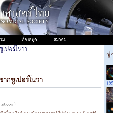
รรม
ห้องสมุด
สมาคม
ูเปอร์โนวา
ข่
ากซูเปอร์โนวา
18
mail.com)