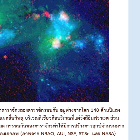
ากดาราจักรสองดาราจักรชนกัน อยู่ห่างจากโลก 140 ล้านปีแสง
ผ่คลื่นวิทยุ บริเวณสีเขียวคือบริเวณที่แผ่รังสีอินฟราเรด ส่วน
ไวโอเลต การชนกันของดาราจักรทำให้มีการสร้างดาวฤกษ์จำนวนมาก
งต้นของเอกภพ (ภาพจาก NRAO, AUI, NSF, STScI และ NASA)