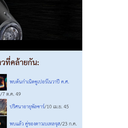
าวที่คล้ายกัน:
พบต้นกำเนิดซูเปอร์โนวาปี ค.ศ.
5
/7 ต.ค. 49
ปริศนาอายุพัลซาร์
/10 เม.ย. 45
พบแล้ว คู่ของดาวเบเทลจุส
/23 ก.ค.