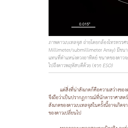
ภาพดาวเบเทลจุส ถ่ายโดยกล้องโทรทรรศน
Millimeter/submillimeter Array) มีขนา
แทนที่ตำแหน่งดวงอาทิตย์ ขนาดของดาวจ
ไปถึงดาวพฤหัสบดีด้วย (
จาก ESO)
แต่สิ่งที่น่าสังเกตก็คือความสว่างข
จึงถือว่าเป็นปรากฏการณ์ที่นักดาราศาสตร
สังเกตของดาวเบเทลจุสในครั้งนี้อาจเกิดจา
ของดาวเปลี่ยนไป