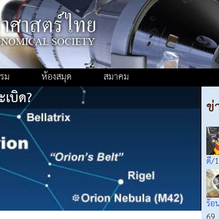
รรม
ห้องสมุด
สมาคม
ะเบิด?
ข่
ดี
/1
ร้อ
69