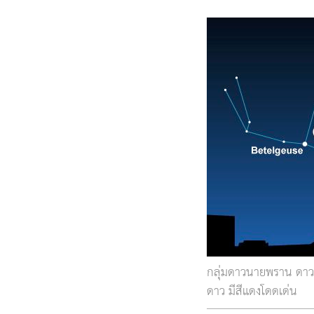
กลุ่มดาวนายพราน ดาวเ
ดาว มีสีแดงโดดเด่น