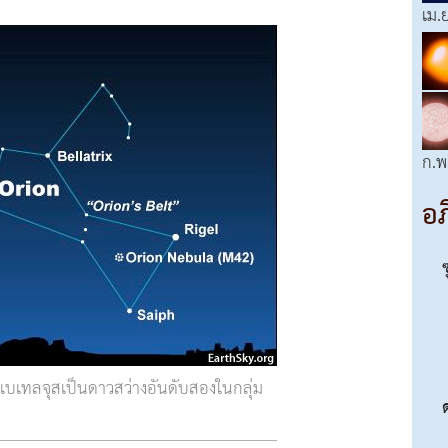
เม.
ก.พ
อภ
บเทลจุสเป็นดาวสว่างอันดับสองในกลุ่ม