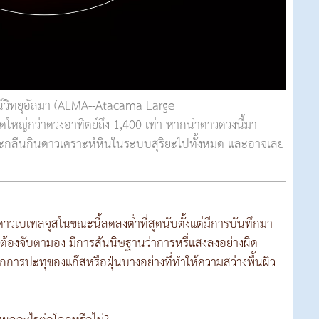
์วิทยุอัลมา (ALMA--Atacama Large
ดใหญ่กว่าดวงอาทิตย์ถึง 1,400 เท่า หากนำดาวดวงนี้มา
ะกลืนกินดาวเคราะห์หินในระบบสุริยะไปทั้งหมด และอาจเลย
องดาวเบเทลจุสในขณะนี้ลดลงต่ำที่สุดนับตั้งแต่มีการบันทึกมา
์ต้องจับตามอง มีการสันนิษฐานว่าการหรี่แสงลงอย่างผิด
กการปะทุของแก๊สหรือฝุ่นบางอย่างที่ทำให้ความสว่างพื้นผิว