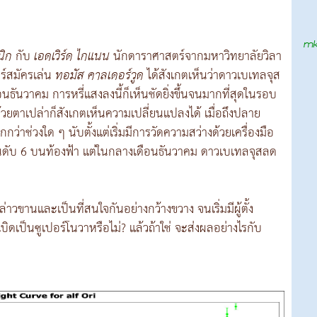
นิก
กับ
เอดเวิร์ด ไกแนน
นักดาราศาสตร์จากมหาวิทยาลัยวิลา
ร์สมัครเล่น
ทอมัส คาลเดอร์วูด
ได้สังเกตเห็นว่าดาวเบเทลจุส
ดือนธันวาคม การหรี่แสงลงนี้ก็เห็นชัดยิ่งขึ้นจนมากที่สุดในรอบ
้วยตาเปล่าก็สังเกตเห็นความเปลี่ยนแปลงได้ เมื่อถึงปลาย
ว่าช่วงใด ๆ นับตั้งแต่เริ่มมีการวัดความสว่างด้วยเครื่องมือ
อันดับ 6 บนท้องฟ้า แต่ในกลางเดือนธันวาคม ดาวเบเทลจุสลด
กล่าวขานและเป็นที่สนใจกันอย่างกว้างขวาง จนเริ่มมีผู้ตั้ง
ิดเป็นซูเปอร์โนวาหรือไม่? แล้วถ้าใช่ จะส่งผลอย่างไรกับ