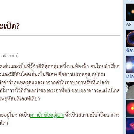
ะเบิด?
68
ซ้อ
mail.com)
ด่นและเป็นที่รู้จักดีที่สุดกลุ่มหนึ่งบนท้องฟ้า คนไทยมักเรียก
่างและมีสีสันโดดเด่นเป็นพิเศษ คือดาวเบเทลจุส อยู่ตรง
เปอ
ิงคำว่าเบเทลจุสแผลงมาจากคำในภาษาอาหรับที่แปลว่า
นี้มาวางไว้ที่ตำแหน่งของดวงอาทิตย์ ขอบของดาวจะแผ่ไปไกล
พฤหัสบดีเลยทีเดียว
ะอยู่ในช่วงเป็น
ดาวยักษ์ใหญ่แดง
ซึ่งเป็นสถานะในวิวัฒนาการ
างไสว