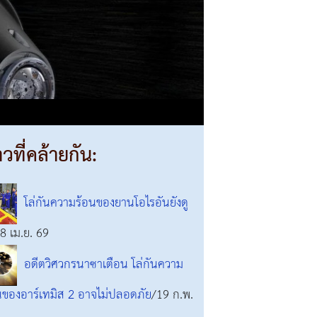
าวที่คล้ายกัน:
โล่กันความร้อนของยานโอไรอันยังดู
8 เม.ย. 69
อดีตวิศวกรนาซาเตือน โล่กันความ
นของอาร์เทมิส 2 อาจไม่ปลอดภัย
/19 ก.พ.