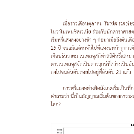
เมื่อราวเดือนตุลาคม
ริชาร์ด เวลาโท
โนวาในเพนซิลเวเนีย ร่วมกับนักดาราศาสต
เริ่มหรี่แสงลงอย่างช้า ๆ ต่อมาเมื่อถึงต้นเ
25 ปี จนแม้แต่คนทั่วไปที่แหงนหน้าดูดาวด
เดือนธันวาคม เบเทลจุสก็ทำสถิติหรี่แสงมากก
ดาวเบเทลจุสจัดเป็นดาวฤกษ์ที่สว่างเป็น
ลงไปจนอันดับถอยไปอยู่ที่อันดับ 21 แล้ว
การหรี่แสงอย่างผิดสังเกตเริ่มเป็นที่
คำถามว่า นี่เป็นสัญญาณเริ่มต้นของการระเบ
โลก?