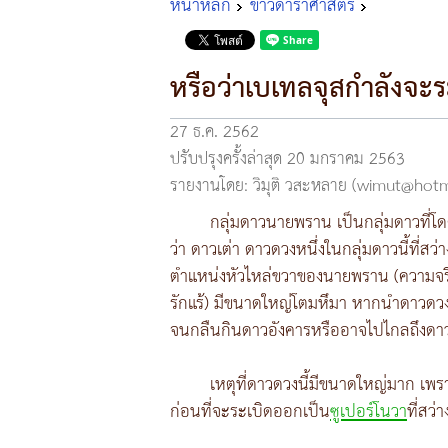
หน้าหลัก
ข่าวดาราศาสตร์
หรือว่าเบเทลจุสกำลังจะร
27 ธ.ค. 2562
ปรับปรุงครั้งล่าสุด 20 มกราคม 2563
รายงานโดย: วิมุติ วสะหลาย (wimut@hot
กลุ่มดาวนายพราน เป็นกลุ่มดาวที่โดดเ
ว่า ดาวเต่า ดาวดวงหนึ่งในกลุ่มดาวนี้ที่สว
ตำแหน่งหัวไหล่ขวาของนายพราน (ความจร
รักแร้) มีขนาดใหญ่โตมหึมา หากนำดาวดวง
จนกลืนกินดาวอังคารหรืออาจไปไกลถึงดาว
เหตุที่ดาวดวงนี้มีขนาดใหญ่มาก เพรา
ก่อนที่จะระเบิดออกเป็น
ซูเปอร์โนวา
ที่สว่