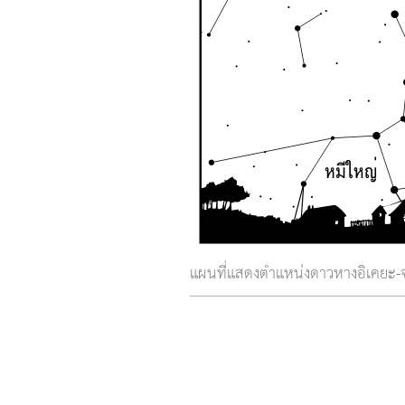
แผนที่แสดงตำแหน่งดาวหางอิเคยะ-