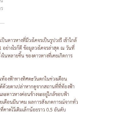
ยน
กร
็นดาวหางที่มีวงโคจรเป็นรูปวงรี เข้าใกล้
อย่างไรก็ดี ข้อมูลวงโคจรล่าสุด ณ วันที่
นึ่งในหลายชิ้น ของดาวหางที่เคยเกิดการ
้บนท้องฟ้าทางทิศตะวันตกในช่วงเดือน
้วยตาเปล่าหากดูจากสถานที่ที่ท้องฟ้า
ละดาวหางค่อนข้างจะอยู่ใกล้ขอบฟ้า
เดือนมีนาคม ผลการสังเกตการณ์จากทั่ว
คาดไว้เดิมเล็กน้อยราว 0.5 อันดับ