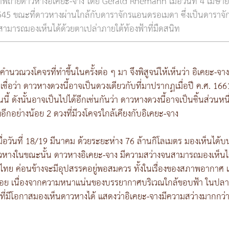
พถ่ายดาวหางอิเคยะ-จาง โดย Gerald Rhemann เมื่อวันที่ 4 เมษา
45 ขณะที่ดาวหางผ่านใกล้กับดาราจักรแอนดรอเมดา ซึ่งเป็นดาราจั
่สามารถมองเห็นได้ด้วยตาเปล่าภายใต้ท้องฟ้าที่มืดสนิท
วงโคจรที่ทำขึ้นในครั้งต่อ ๆ มา จึงพิสูจน์ให้เห็นว่า อิเคยะ-จางเป
ชื่อว่า ดาวหางดวงนี้อาจเป็นดวงเดียวกับที่มาปรากฏเมื่อปี ค.ศ. 1661 
้ ดังนั้นอาจเป็นไปได้อีกเช่นกันว่า ดาวหางดวงนี้อาจเป็นชิ้นส่วนห
อย่างน้อย 2 ดวงที่มีวงโคจรใกล้เคียงกับอิเคยะ-จาง
ดเมื่อวันที่ 18/19 มีนาคม ด้วยระยะห่าง 76 ล้านกิโลเมตร มองเห็นได
หางในขณะนั้น ดาวหางอิเคยะ-จาง มีความสว่างจนสามารถมองเห็นได้ด
ทย ค่อนข้างจะมีอุปสรรคอยู่พอสมควร ทั้งในเรื่องของสภาพอากาศ แ
้อย เนื่องจากความหนาแน่นของบรรยากาศบริเวณใกล้ขอบฟ้า ในปลาย
มีโอกาสมองเห็นดาวหางได้ แสดงว่าอิเคยะ-จางมีความสว่างมากกว่าที่