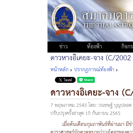
ข่าว
ท้องฟ้า
กิจก
ดาวหางอิเคยะ-จาง (C/2002
หน้าหลัก
ปรากฏการณ์ท้องฟ้า
ดาวหางอิเคยะ-จาง (
7 พฤษภาคม 2545
โดย: วรเชษฐ์ บุญปลอ
ปรับปรุงครั้งล่าสุด 10 กันยายน 2565
เมื่อต้นเดือนกุมภาพันธ์ที่ผ่านมา
ดาราศาสตร์มักคาดหมายว่าวงโคจรของดาวห