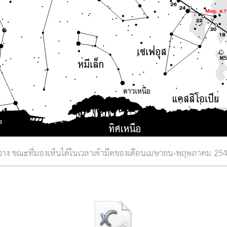
จาง ขณะที่มองเห็นได้ในเวลาเช้ามืดของเดือนเมษายน-พฤษภาคม 25