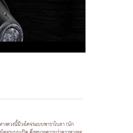
าวหางดวงนี้มีวงโคจรแบบพาราโบลา (นัก
วงโคจรแบบเปิด ซึ่งหมายความว่าดาวหางจะ