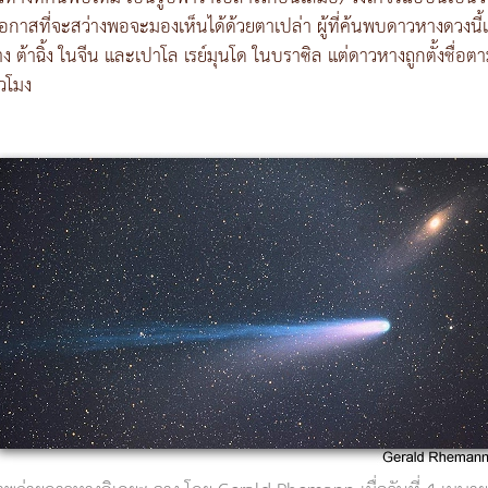
มีโอกาสที่จะสว่างพอจะมองเห็นได้ด้วยตาเปล่า ผู้ที่ค้นพบดาวหางดวง
ง ต้าฉิ้ง ในจีน และเปาโล เรย์มุนโด ในบราซิล แต่ดาวหางถูกตั้งชื่อ
วโมง