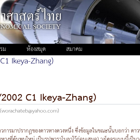
รรม
ห้องสมุด
สมาคม
 C1 Ikeya-Zhang)
C/2002 C1 Ikeya-Zhang)
ด (worachateb@yahoo.com)
 มีข่าวการมาปรากฏของดาวหางดวงหนึ่ง ซึ่งข้อมูลในขณะนั้นบอกว่า ด
างที่ค้นพบใหม่ เป็นรูปพาราโบลาไว้ก่อนเสมอ) วงโคจรแบบนี้เป็น