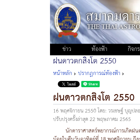
ข่าว
ท้องฟ้า
กิจก
ฝนดาวตกสิงโต 2550
หน้าหลัก
ปรากฏการณ์ท้องฟ้า
ฝนดาวตกสิงโต 2550
16 พฤศจิกายน 2550
โดย: วรเชษฐ์ บุญป
ปรับปรุงครั้งล่าสุด 22 พฤษภาคม 2565
นักดาราศาสตร์พยากรณ์การเกิดฝน
น้อยในคืนวันอาทิตย์ที่ 18 พฤศจิกายน ถึงเ