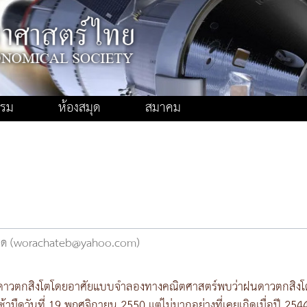
รรม
ห้องสมุด
สมาคม
ลอด (worachateb@yahoo.com)
ดาวตกสิงโตโดยอาศัยแบบจำลองทางคณิตศาสตร์พบว่าฝนดาวตกสิงโต
ช้ามืดวันที่ 19 พฤศจิกายน 2550 แต่ไม่มากอย่างที่เคยเกิดเมื่อปี 254