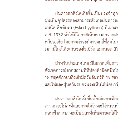
ฝนดาวตกสิงโตเกิดขึ้นเป็นประจำทุก
ฝนเป็นอุปสรรคจะสามารถสังเกตฝนดาวตกกลุ
เอสโค ลือทิเนน (Esko Lyytinen) ที่เผยแพร
ค.ศ. 1932 ทำให้มีโอกาสเห็นดาวตกจากฝน
ทวีปเอเชีย โดยคาดว่าจะมีดาวตกถี่ที่สุ
เวลานี้ใกล้เคียงกับของโรเบิร์ต แมกนอต 
สำหรับประเทศไทย มีโอกาสเห็นดาวตกจ
สังเกตการณ์จากสถานที่ที่ท้องฟ้ามืดสนิทไ
18 พฤศจิกายนถึงเช้ามืดวันจันทร์ที่ 19 
แสงไฟและฝุ่นควันรบกวนจะเห็นได้น้อยกว่า
ฝนดาวตกสิงโตเริ่มขึ้นตั้งแต่เวลาเที
ดาวตกจะไม่คงที่และคาดได้ว่าจะมีจำนวนน้อ
ก่อนฟ้าสางน่าจะเป็นเวลาที่เห็นดาวตกได้ใน