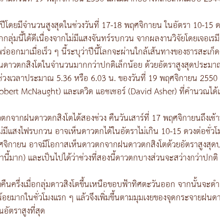
ปีโดยมีจำนวนสูงสุดในช่วงวันที่ 17-18 พฤศจิกายน ในอัตรา 10-15 ดว
่มนี้ได้ดีเนื่องจากไม่มีแสงจันทร์รบกวน จากผลงานวิจัยโดยเจอเ
่ออกมาเมื่อเร็ว ๆ นี้ระบุว่าปีนี้โลกจะผ่านใกล้เส้นทางของธารสะเก็ดด
ดาวตกสิงโตในจำนวนมากกว่าปกติเล็กน้อย ด้วยอัตราสูงสุดประมาณ 3
ดในช่วงเวลาประมาณ 5.36 หรือ 6.03 น. ของวันที่ 19 พฤศจิกายน 2
(Robert McNaught) และเดวิด แอชเชอร์ (David Asher) ที่คำนวณได้
ากฝนดาวตกสิงโตได้สองช่วง คืนวันเสาร์ที่ 17 พฤศจิกายนถึงเช้ามืดว
ม่มีแสงไฟรบกวน อาจเห็นดาวตกได้ในอัตราไม่เกิน 10-15 ดวงต่อชั่วโมงซ
พฤศจิกายน อาจมีโอกาสเห็นดาวตกจากฝนดาวตกสิงโตด้วยอัตราสูงสุดปร
นี้มาก) และเป็นไปได้ว่าช่วงที่สองนี้ดาวตกบางส่วนจะสว่างกว่าปกติ
่ยงคืนครึ่งเมื่อกลุ่มดาวสิงโตขึ้นเหนือขอบฟ้าทิศตะวันออก จากนั้นจะด
ยมากในชั่วโมงแรก ๆ แล้วจึงเพิ่มขึ้นตามมุมเงยของจุดกระจายฝนดาวตก
อัตราสูงที่สุด