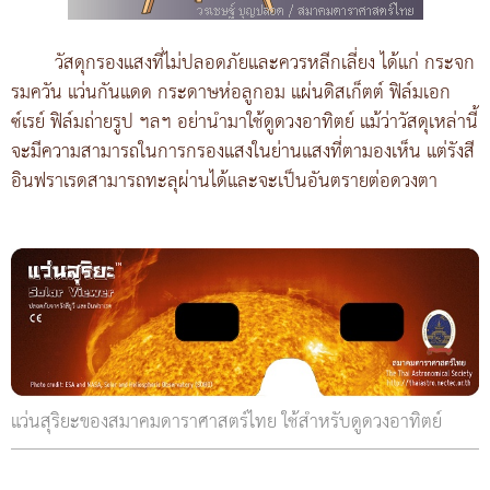
วัสดุกรองแสงที่ไม่ปลอดภัยและควรหลีกเลี่ยง ได้แก่ กระจก
รมควัน แว่นกันแดด กระดาษห่อลูกอม แผ่นดิสเก็ตต์ ฟิล์มเอก
ซ์เรย์ ฟิล์มถ่ายรูป ฯลฯ อย่านำมาใช้ดูดวงอาทิตย์ แม้ว่าวัสดุเหล่านี้
จะมีความสามารถในการกรองแสงในย่านแสงที่ตามองเห็น แต่รังสี
อินฟราเรดสามารถทะลุผ่านได้และจะเป็นอันตรายต่อดวงตา
แว่นสุริยะของสมาคมดาราศาสตร์ไทย ใช้สำหรับดูดวงอาทิตย์