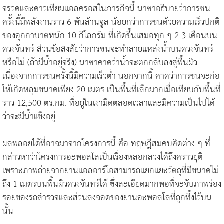
จรวดและดาวเทียมแอลครอสในภารกิจนี้ นาซาอธิบายว่าการชน
ครั้งนี้มีพลังงานราว 6 พันล้านจูล น้อยกว่าการชนด้วยความเร็วปกติ
ของอุกกาบาตหนัก 10 กิโลกรัม ที่เกิดขึ้นเสมอทุก ๆ 2-3 เดือนบน
ดวงจันทร์ ส่วนข้อสงสัยว่าการชนจะทำลายแหล่งน้ำบนดวงจันทร์
หรือไม่ (ถ้ามีน้ำอยู่จริง) นาซาคาดว่าน้ำจะตกกลับลงสู่พื้นผิว
เนื่องจากการชนครั้งนี้มีความเร็วต่ำ นอกจากนี้ คาดว่าการชนจะก่อ
ให้เกิดหลุมขนาดเพียง 20 เมตร เป็นพื้นที่เล็กมากเมื่อเทียบกับพื้นที่
ราว 12,500 ตร.กม. ที่อยู่ในเงามืดตลอดเวลาและมีความเป็นไปได้
ว่าจะมีน้ำแข็งอยู่
ผลพลอยได้ที่อาจมาจากโครงการนี้ คือ ทฤษฎีสมคบคิดต่าง ๆ ที่
กล่าวหาว่าโครงการอะพอลโลเป็นเรื่องหลอกลวงได้ถึงคราวยุติ
เพราะภาพถ่ายจากยานแอลอาร์โอสามารถแยกแยะวัตถุที่มีขนาดไม่
ถึง 1 เมตรบนพื้นผิวดวงจันทร์ได้ ซึ่งละเอียดมากพอที่จะจับภาพร่อง
รอยของรถสำรวจและส่วนลงจอดของยานอะพอลโลที่ถูกทิ้งไว้บน
นั้น