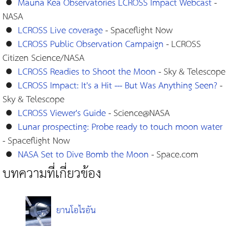
●
Mauna Kea Observatories LCROSS Impact Webcast
-
NASA
●
LCROSS Live coverage
- Spaceflight Now
●
LCROSS Public Observation Campaign
- LCROSS
Citizen Science/NASA
●
LCROSS Readies to Shoot the Moon
- Sky & Telescope
●
LCROSS Impact: It's a Hit --- But Was Anything Seen?
-
Sky & Telescope
●
LCROSS Viewer's Guide
- Science@NASA
●
Lunar prospecting: Probe ready to touch moon water
- Spaceflight Now
●
NASA Set to Dive Bomb the Moon
- Space.com
บทความที่เกี่ยวข้อง
ยานโอไรอัน