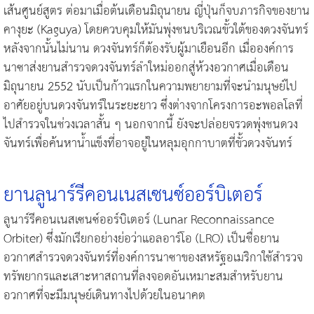
เส้นศูนย์สูตร ต่อมาเมื่อต้นเดือนมิถุนายน ญี่ปุ่นก็จบภารกิจของยาน
คางุยะ (Kaguya) โดยควบคุมให้มันพุ่งชนบริเวณขั้วใต้ของดวงจันทร์
หลังจากนั้นไม่นาน ดวงจันทร์ก็ต้องรับผู้มาเยือนอีก เมื่อองค์การ
นาซาส่งยานสำรวจดวงจันทร์ลำใหม่ออกสู่ห้วงอวกาศเมื่อเดือน
มิถุนายน 2552 นับเป็นก้าวแรกในความพยายามที่จะนำมนุษย์ไป
อาศัยอยู่บนดวงจันทร์ในระยะยาว ซึ่งต่างจากโครงการอะพอลโลที่
ไปสำรวจในช่วงเวลาสั้น ๆ นอกจากนี้ ยังจะปล่อยจรวดพุ่งชนดวง
จันทร์เพื่อค้นหาน้ำแข็งที่อาจอยู่ในหลุมอุกกาบาตที่ขั้วดวงจันทร์
ยานลูนาร์รีคอนเนสเซนซ์ออร์บิเตอร์
ลูนาร์รีคอนเนสเซนซ์ออร์บิเตอร์ (Lunar Reconnaissance
Orbiter) ซึ่งมักเรียกอย่างย่อว่าแอลอาร์โอ (LRO) เป็นชื่อยาน
อวกาศสำรวจดวงจันทร์ที่องค์การนาซาของสหรัฐอเมริกาใช้สำรวจ
ทรัพยากรและเสาะหาสถานที่ลงจอดอันเหมาะสมสำหรับยาน
อวกาศที่จะมีมนุษย์เดินทางไปด้วยในอนาคต