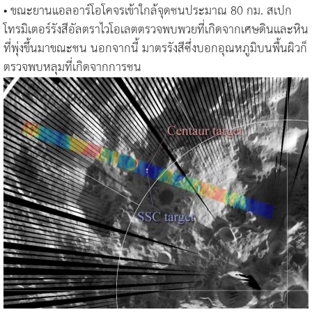
• ขณะยานแอลอาร์โอโคจรเข้าใกล้จุดชนประมาณ 80 กม. สเปก
โทรมิเตอร์รังสีอัลตราไวโอเลตตรวจพบพวยที่เกิดจากเศษดินและหิน
ที่พุ่งขึ้นมาขณะชน นอกจากนี้ มาตรรังสีซึ่งบอกอุณหภูมิบนพื้นผิวก็
ตรวจพบหลุมที่เกิดจากการชน