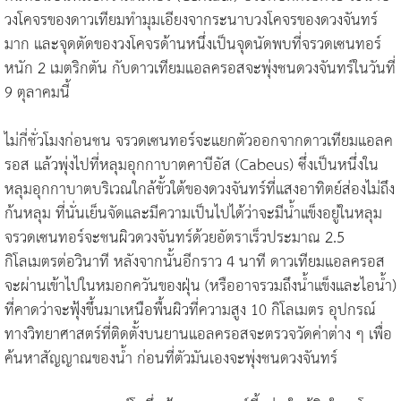
วงโคจรของดาวเทียมทำมุมเอียงจากระนาบวงโคจรของดวงจันทร์
มาก และจุดตัดของวงโคจรด้านหนึ่งเป็นจุดนัดพบที่จรวดเซนทอร์
หนัก 2 เมตริกตัน กับดาวเทียมแอลครอสจะพุ่งชนดวงจันทร์ในวันที่
9 ตุลาคมนี้
ไม่กี่ชั่วโมงก่อนชน จรวดเซนทอร์จะแยกตัวออกจากดาวเทียมแอลค
รอส แล้วพุ่งไปที่หลุมอุกกาบาตคาบีอัส (Cabeus) ซึ่งเป็นหนึ่งใน
หลุมอุกกาบาตบริเวณใกล้ขั้วใต้ของดวงจันทร์ที่แสงอาทิตย์ส่องไม่ถึง
ก้นหลุม ที่นั่นเย็นจัดและมีความเป็นไปได้ว่าจะมีน้ำแข็งอยู่ในหลุม
จรวดเซนทอร์จะชนผิวดวงจันทร์ด้วยอัตราเร็วประมาณ 2.5
กิโลเมตรต่อวินาที หลังจากนั้นอีกราว 4 นาที ดาวเทียมแอลครอส
จะผ่านเข้าไปในหมอกควันของฝุ่น (หรืออาจรวมถึงน้ำแข็งและไอน้ำ)
ที่คาดว่าจะฟุ้งขึ้นมาเหนือพื้นผิวที่ความสูง 10 กิโลเมตร อุปกรณ์
ทางวิทยาศาสตร์ที่ติดตั้งบนยานแอลครอสจะตรวจวัดค่าต่าง ๆ เพื่อ
ค้นหาสัญญาณของน้ำ ก่อนที่ตัวมันเองจะพุ่งชนดวงจันทร์