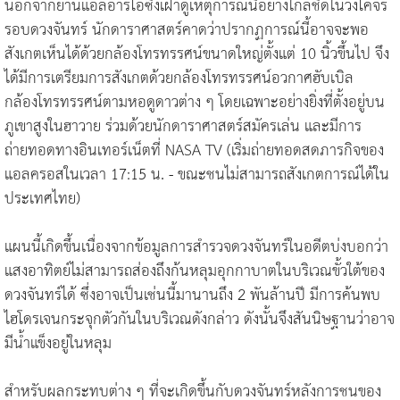
นอกจากยานแอลอาร์โอซึ่งเฝ้าดูเหตุการณ์นี้อย่างใกล้ชิดในวงโคจร
รอบดวงจันทร์ นักดาราศาสตร์คาดว่าปรากฏการณ์นี้อาจจะพอ
สังเกตเห็นได้ด้วยกล้องโทรทรรศน์ขนาดใหญ่ตั้งแต่ 10 นิ้วขึ้นไป จึง
ได้มีการเตรียมการสังเกตด้วยกล้องโทรทรรศน์อวกาศฮับเบิล
กล้องโทรทรรศน์ตามหอดูดาวต่าง ๆ โดยเฉพาะอย่างยิ่งที่ตั้งอยู่บน
ภูเขาสูงในฮาวาย ร่วมด้วยนักดาราศาสตร์สมัครเล่น และมีการ
ถ่ายทอดทางอินเทอร์เน็ตที่ NASA TV (เริ่มถ่ายทอดสดภารกิจของ
แอลครอสในเวลา 17:15 น. - ขณะชนไม่สามารถสังเกตการณ์ได้ใน
ประเทศไทย)
แผนนี้เกิดขึ้นเนื่องจากข้อมูลการสำรวจดวงจันทร์ในอดีตบ่งบอกว่า
แสงอาทิตย์ไม่สามารถส่องถึงก้นหลุมอุกกาบาตในบริเวณขั้วใต้ของ
ดวงจันทร์ได้ ซึ่งอาจเป็นเช่นนี้มานานถึง 2 พันล้านปี มีการค้นพบ
ไฮโดรเจนกระจุกตัวกันในบริเวณดังกล่าว ดังนั้นจึงสันนิษฐานว่าอาจ
มีน้ำแข็งอยู่ในหลุม
สำหรับผลกระทบต่าง ๆ ที่จะเกิดขึ้นกับดวงจันทร์หลังการชนของ