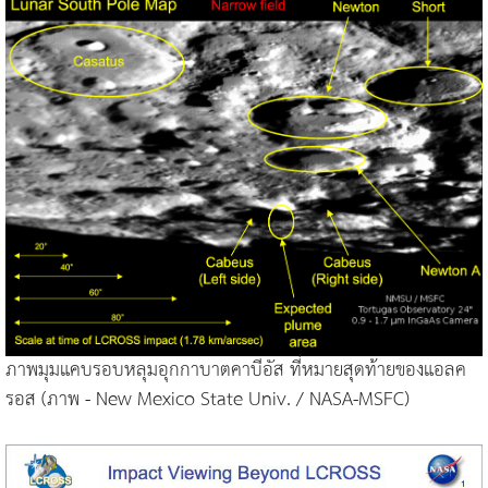
ภาพมุมแคบรอบหลุมอุกกาบาตคาบีอัส ที่หมายสุดท้ายของแอลค
รอส (ภาพ - New Mexico State Univ. / NASA-MSFC)