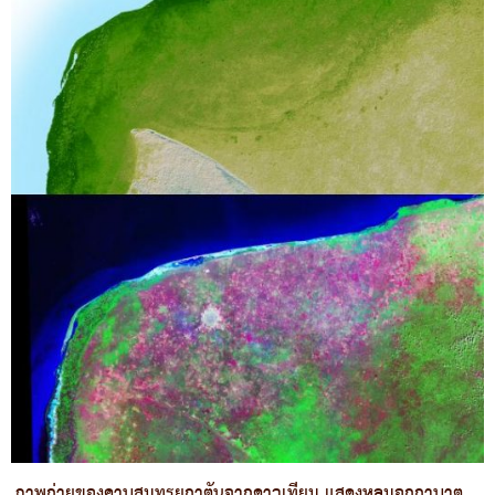
ภาพถ่ายของคาบสมุทรยูกาตันจากดาวเทียม แสดงหลุมอุกกาบาต