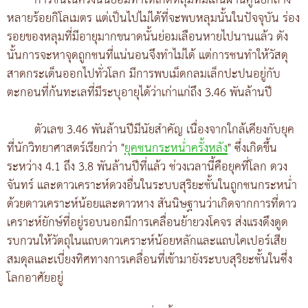
การชนในครั้งนั้นย่อมทำให้เกิดหลุมที่มีเส้นผ่านศูนย์กลาง
หลายร้อยกิโลเมตร แต่เป็นไปไม่ได้ที่จะพบหลุมนั้นในปัจจุบัน ร่อง
รอยของหลุมที่มีอายุมากขนาดนั้นย่อมเลือนหายไปนานแล้ว ดัง
นั้นการจะหาจุดถูกชนที่แน่นอนจึงทำไม่ได้ แต่การชนทำให้วัสดุ
สาดกระเด็นออกไปทั่วโลก มีการพบเม็ดกลมเล็กปะปนอยู่กับ
ตะกอนที่ก้นทะเลที่มีระบุอายุได้ว่าเก่าแก่ถึง 3.46 พันล้านปี
ตัวเลข 3.46 พันล้านปีมีนัยสำคัญ เนื่องจากใกล้เคียงกับยุค
ที่นักวิทยาศาสตร์เรียกว่า "
ยุคชนกระหน่ำครั้งหลัง
" ซึ่งเกิดขึ้น
ระหว่าง 4.1 ถึง 3.8 พันล้านปีที่แล้ว ช่วงเวลานี้คือยุคที่โลก ดวง
จันทร์ และดาวเคราะห์ดวงอื่นในระบบสุริยะชั้นในถูกชนกระหน่ำ
ด้วยดาวเคราะห์น้อยและดาวหาง สันนิษฐานว่าเกิดจากการที่ดาว
เคราะห์ยักษ์ที่อยู่รอบนอกมีการเคลื่อนย้ายวงโคจร ส่งแรงดึงดูด
รบกวนให้วัตถุในแถบดาวเคราะห์น้อยหลักและแถบไคเปอร์เสีย
สมดุลและเบี่ยงทิศทางการเคลื่อนที่เข้ามายังระบบสุริยะชั้นในซึ่ง
โลกอาศัยอยู่