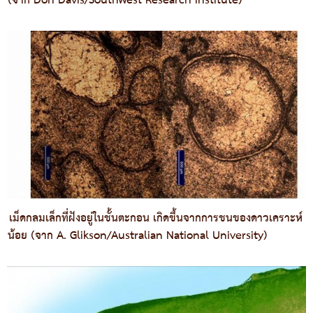
(จาก Don Davis/Southwest Research Institute)
เม็ดกลมเล็กที่ฝังอยู่ในชั้นตะกอน เกิดขึ้นจากการชนของดาวเคราะห์
น้อย (จาก A. Glikson/Australian National University)