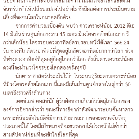
น้อยดวงนี้ถึงผลกระทบจากสนามความโน้มถ่วงของโลกและดวง
จันทร์ว่าทำให้เปลี่ยนแปลงไปอย่างไร ซึ่งมีผลต่อการประเมินความ
เสี่ยงที่จะชนโลกในอนาคตอีกด้วย
จากการคำนวณเบื้องต้น พบว่า ดาวเคราะห์น้อย 2012 ดีเอ
14 มีเส้นผ่านศูนย์กลางราว 45 เมตร มีวงโคจรคล้ายโลกมาก รี
กว่าเล็กน้อย โคจรรอบดวงอาทิตย์ครบรอบหนึ่งใช้เวลา 366.24
วัน ช่วงที่ใกล้ดวงอาทิตย์ที่สุดอยู่ใกล้ดวงอาทิตย์มากกว่าโลก ช่วง
ที่ห่างดวงอาทิตย์ที่สุดอยู่ก็อยู่ไกลกว่าโลก ดังนั้นดาวเคราะห์น้อย
ดวงนี้จะผ่านวงโคจรของโลกสองครั้งทุกปี
นักดาราศาสตร์ประเมินไว้ว่า ในระบบสุริยะดาวเคราะห์น้อย
ที่มีวงโคจรคล้ายโลกแบบนี้และมีเส้นผ่านศูนย์กลางใหญ่กว่า 30
เมตรถึงราวครึ่งล้านดวง
เดตช์เลฟ คอสช์นีย์ ผู้รับผิดชอบเกี่ยวกับวัตถุใกล้โลกของ
องค์การอีซากล่าวว่า ขณะนี้ทางอีซากำลังพัฒนาระบบค้นหาดาว
เคราะห์น้อยอัตโนมัติที่มีความสามารถมากพอจะตรวจจับวัตถุ
ประเภทนี้ได้ โดยมีเป้าหมายที่จะตรวจพบได้ล่วงหน้าไม่ต่ำกว่า
สามสัปดาห์ก่อนที่จะเข้าใกล้โลกที่สุด