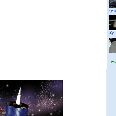
บนด
อีก