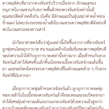
ดาวพฤหัสบดีมาจากดวงจันทร์บริวารเนื่องจาก ลักษณะของ
อนุภาคในวงแหวนกับสภาพพื้นผิวของดวงจันทร์เหล่านั้นมี
คุณสมบัติคล้ายคลึงกัน นั่นคือ มีลักษณะเป็นฝุ่นเขม่าดำคล้ำค่อน
ข้างแดง ไม่พบร่องรอยของน้ำแข็งในวงแหวนดาวพฤหัสบดีดังเช่นที่
พบในวงแหวนของดาวเสาร์
นักวิทยาศาสตร์เชื่อว่าฝุ่นเหล่านี้เกิดขึ้นจากการที่ดวงจันทร์
ถูกพุ่งชนโดยอุกกาบาต สนามแม่เหล็กอันเข้มข้นของดาวพฤหัสบดี
จะเร่งความเร็วให้กับอุกกาบาตเหล่านี้อย่างมาก เมื่อเข้าชนกับดวง
จันทร์แล้วทำให้เศษชิ้นเล็กชิ้นน้อยของเนื้อดวงจันทร์กระเด็นขึ้น
มา และจะยังคงโคจรรอบดาวพฤหัสบดีในลักษณะคล้าย ๆ กับดวง
จันทร์ที่มันจากมา
เมื่ออุกกาบาตพุ่งเข้าชนดวงจันทร์แล้ว ลูกอุกกาบาตจะพุ่ง
ทะลวงเข้าในในเนื้อของดวงจันทร์แล้วจึงระเหยและระเบิดออกมา
ทำให้เศษฝุ่นต่างกระเด็นออกนอกดวงจันทร์ด้วยความเร็วสูงกว่า
ความเร็วหลุดพ้นของดวงจันทร์ หากว่าดวงจันทร์มีขนาดใหญ่เกิน