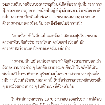
วงแหวนอันบางเฉียบของดาวพฤหัสบดีเกิดขึ้นจากฝุ่นที่มาจากการ
ฟุ้งกระจายของอุกกาบาตน้อยใหญ่ ที่พุ่งเข้าชนดวงจันทร์ของกาลิ
เลโอ นอกจากนี้กาลิเลโอยังพบว่า วงแหวนวงนอกสุดประกอบ
ด้วยวงแหวนสองวงซ้อนกัน วงหนึ่งฝังอยู่ในอีกวงหนึ่ง
"ตอนนี้เราเข้าใจถึงกลไกและต้นกำเนิดของฝุ่นในวงแหวน
ดาวพฤหัสบดีแล้วว่ามาจากไหน" ดร.โจเซฟ เบิรนส์ นัก
ดาราศาสตร์จากมหาวิทยาลัยคอร์เนลล์กล่าว
วงแหวนเป็นเสมือนห้องทดลองสำคัญที่จะสามารถบอกเล่า
ถึงกระบวนการต่าง ๆ ในอดีต เราอาจมองย้อนไปในอดีตได้เป็น
พันล้านปี ในช่วงที่ระบบสุริยะยังอยู่ในช่วงก่อตัวจากจานฝุ่นแก๊ส
มหึมา" เบิรนส์อธิบาย นอกจากนี้ ยังเชื่อว่าดาวเคราะห์ยักษ์ดวงอื่น
ๆ อาจมีวงแหวนบาง ๆ ในลักษณะนี้ด้วยเช่นกัน
ในช่วงปลายทศวรรษ 1970 ยานวอยเอเจอร์ของนาซาได้พบ