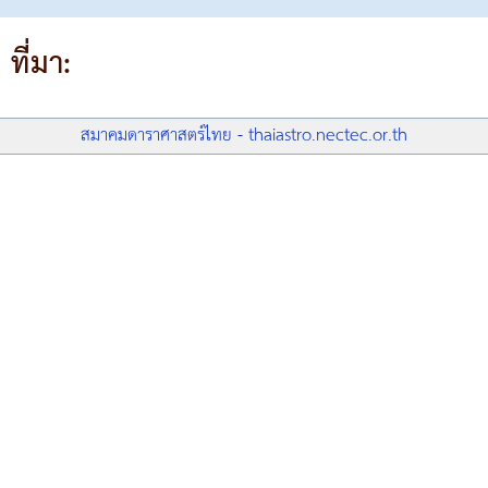
ที่มา:
สมาคมดาราศาสตร์ไทย - thaiastro.nectec.or.th