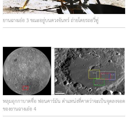
ยานฉางเอ๋อ 3 ขณะอยู่บนดวงจันทร์ ถ่ายโดยรถอวี่ทู่
หลุมอุกกาบาตชื่อ ฟอนคาร์มัน ตำแหน่งที่คาดว่าจะเป็นจุดลงจอด
ของยานฉางเอ๋อ 4