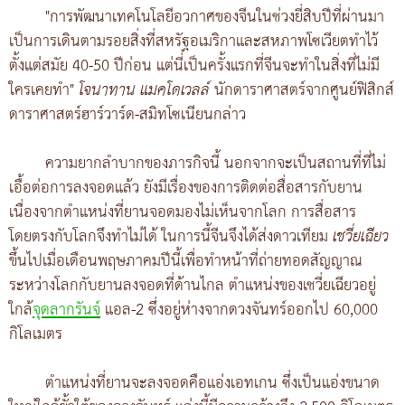
"การพัฒนาเทคโนโลยีอวกาศของจีนในช่วงยี่สิบปีที่ผ่านมา
เป็นการเดินตามรอยสิ่งที่สหรัฐอเมริกาและสหภาพโซเวียตทำไว้
ตั้งแต่สมัย 40-50 ปีก่อน แต่นี่เป็นครั้งแรกที่จีนจะทำในสิ่งที่ไม่มี
ใครเคยทำ"
โจนาทาน แมคโดเวลล์
นักดาราศาสตร์จากศูนย์ฟิสิกส์
ดาราศาสตร์ฮาร์วาร์ด-สมิทโซเนียนกล่าว
ความยากลำบากของภารกิจนี้ นอกจากจะเป็นสถานที่ที่ไม่
เอื้อต่อการลงจอดแล้ว ยังมีเรื่องของการติดต่อสื่อสารกับยาน
เนื่องจากตำแหน่งที่ยานจอดมองไม่เห็นจากโลก การสื่อสาร
โดยตรงกับโลกจึงทำไม่ได้ ในการนี้จีนจึงได้ส่งดาวเทียม
เชวี่ยเฉียว
ขึ้นไปเมื่อเดือนพฤษภาคมปีนี้เพื่อทำหน้าที่ถ่ายทอดสัญญาณ
ระหว่างโลกกับยานลงจอดที่ด้านไกล ตำแหน่งของเชวี่ยเฉียวอยู่
ใกล้
จุดลากรันจ์
แอล-2 ซึ่งอยู่ห่างจากดวงจันทร์ออกไป 60,000
กิโลเมตร
ตำแหน่งที่ยานจะลงจอดคือแอ่งเอทเกน ซึ่งเป็นแอ่งขนาด