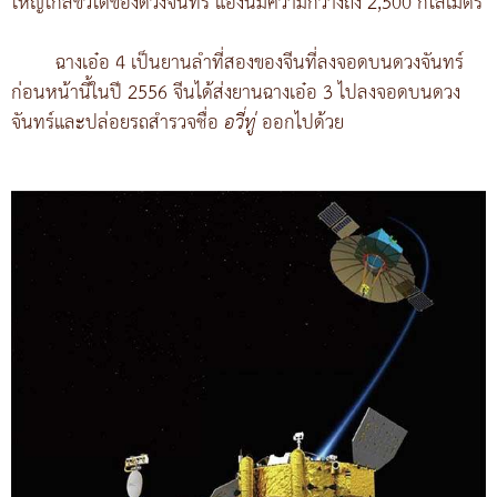
ใหญ่ใกล้ขั้วใต้ของดวงจันทร์ แอ่งนี้มีความกว้างถึง 2,500 กิโลเมตร
ฉางเอ๋อ 4 เป็นยานลำที่สองของจีนที่ลงจอดบนดวงจันทร์
ก่อนหน้านี้ในปี 2556 จีนได้ส่งยานฉางเอ๋อ 3 ไปลงจอดบนดวง
จันทร์และปล่อยรถสำรวจชื่อ
อวี่ทู่
ออกไปด้วย