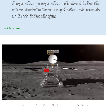
เป็นซูเปอร์โนวา ซากซูเปอร์โนวา หรือพัลซาร์ รังสีคอสมิก
พลังงานต่ำกว่านั้นเกิดจากการลุกจ้าหรือการพ่นมวลคอโร
นา เรียกว่า รังสีคอสมิกสุริยะ