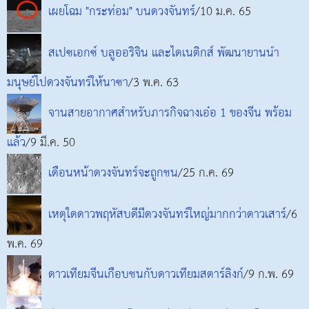
เผยโฉม "กระท่อม" บนดวงจันทร์
/10 ม.ค. 65
สเปซเอกซ์ บลูออริจิน และไดเนติกส์ พัฒนายานนำ
มนุษย์ไปดวงจันทร์ให้นาซา
/3 พ.ค. 63
จานสายอากาศสำหรับภารกิจฉางเอ๋อ 1 ของจีน พร้อม
แล้ว
/9 มี.ค. 50
เดือนหน้าดวงจันทร์จะถูกชน
/25 ก.ค. 69
เหตุใดดาวพฤหัสบดีมีดวงจันทร์ใหญ่มากกว่าดาวเสาร์
/6
พ.ค. 69
ดาวเทียมจีนเกือบชนกับดาวเทียมสตาร์ลิงก์
/9 ก.พ. 69