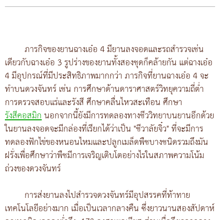
ภารกิจของยานฉางเอ๋อ 4 มียานลงจอดและรถสำรวจเช่น
เดียวกับฉางเอ๋อ 3 รูปร่างของยานทั้งสองชุดก็คล้ายกัน แต่ฉางเอ๋อ
4 มีอุปกรณ์ที่มีประสิทธิภาพมากกว่า ภารกิจที่ยานฉางเอ๋อ 4 จะ
ทำบนดวงจันทร์ เช่น การศึกษาด้านดาราศาสตร์วิทยุความถี่ต่ำ
การตรวจสอบแร่และรังสี ศึกษาคลื่นไหวสะเทือน ศึกษา
รังสีคอสมิก
นอกจากนี้ยังมีการทดลองทางชีววิทยาบนยานอีกด้วย
ในยานลงจอดจะมีกล่องที่เรียกได้ว่าเป็น "ชีวาลัยจิ๋ว" ที่จะมีการ
ทดลองฟักไข่ของหนอนไหมและปลูกเมล็ดพืชบางชนิดรวมถึงมัน
ฝรั่งเพื่อศึกษาว่าพืชมีการเจริญเติบโตอย่างไรในสภาพความโน้ม
ถ่วงของดวงจันทร์
การส่งยานลงไปสำรวจดวงจันทร์มีอุปสรรคที่ท้าทาย
เทคโนโลยีอย่างมาก เมื่อเป็นเวลากลางคืน ซึ่งยาวนานสองสัปดาห์