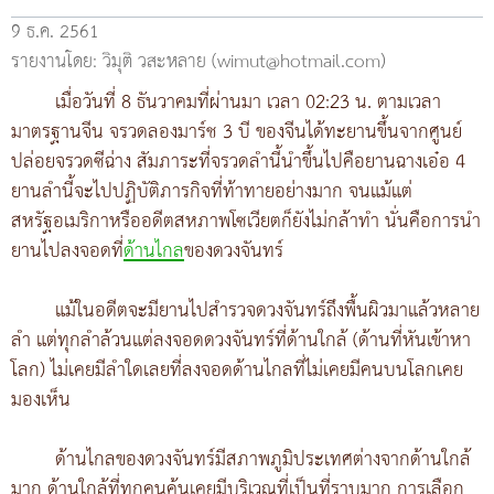
9 ธ.ค. 2561
รายงานโดย: วิมุติ วสะหลาย (wimut@hotmail.com)
เมื่อวันที่ 8 ธันวาคมที่ผ่านมา เวลา 02:23 น. ตามเวลา
มาตรฐานจีน จรวดลองมาร์ช 3 บี ของจีนได้ทะยานขึ้นจากศูนย์
ปล่อยจรวดซีฉ่าง สัมภาระที่จรวดลำนี้นำขึ้นไปคือยานฉางเอ๋อ 4
ยานลำนี้จะไปปฏิบัติภารกิจที่ท้าทายอย่างมาก จนแม้แต่
สหรัฐอเมริกาหรืออดีตสหภาพโซเวียตก็ยังไม่กล้าทำ นั่นคือการนำ
ยานไปลงจอดที่
ด้านไกล
ของดวงจันทร์
แม้ในอดีตจะมียานไปสำรวจดวงจันทร์ถึงพื้นผิวมาแล้วหลาย
ลำ แต่ทุกลำล้วนแต่ลงจอดดวงจันทร์ที่ด้านใกล้ (ด้านที่หันเข้าหา
โลก) ไม่เคยมีลำใดเลยที่ลงจอดด้านไกลที่ไม่เคยมีคนบนโลกเคย
มองเห็น
ด้านไกลของดวงจันทร์มีสภาพภูมิประเทศต่างจากด้านใกล้
มาก ด้านใกล้ที่ทุกคนคุ้นเคยมีบริเวณที่เป็นที่ราบมาก การเลือก