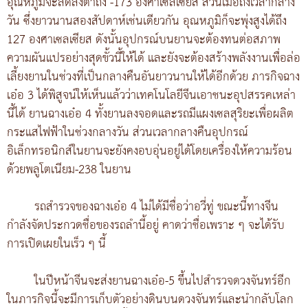
อุณหภูมิจะลดลงต่ำถึง -173 องศาเซลเซียส ส่วนเมื่อถึงเวลากลาง
วัน ซึ่งยาวนานสองสัปดาห์เช่นเดียวกัน อุณหภูมิก็จะพุ่งสูงได้ถึง
127 องศาเซลเซียส ดังนั้นอุปกรณ์บนยานจะต้องทนต่อสภาพ
ความผันแปรอย่างสุดขั้วนี้ให้ได้ และยังจะต้องสร้างพลังงานเพื่อล่อ
เลี้ยงยานในช่วงที่เป็นกลางคืนอันยาวนานให้ได้อีกด้วย ภารกิจฉาง
เอ๋อ 3 ได้พิสูจน์ให้เห็นแล้วว่าเทคโนโลยีจีนเอาชนะอุปสรรคเหล่า
นี้ได้ ยานฉางเอ๋อ 4 ทั้งยานลงจอดและรถมีแผงเซลสุริยะเพื่อผลิต
กระแสไฟฟ้าในช่วงกลางวัน ส่วนเวลากลางคืนอุปกรณ์
อิเล็กทรอนิกส์ในยานจะยังคงอบอุ่นอยู่ได้โดยเครื่องให้ความร้อน
ด้วยพลูโตเนียม-238 ในยาน
รถสำรวจของฉางเอ๋อ 4 ไม่ได้มีชื่อว่าอวี่ทู่ ขณะนี้ทางจีน
กำลังจัดประกวดชื่อของรถลำนี้อยู่ คาดว่าชื่อเพราะ ๆ จะได้รับ
การเปิดเผยในเร็ว ๆ นี้
ในปีหน้าจีนจะส่งยานฉางเอ๋อ-5 ขึ้นไปสำรวจดวงจันทร์อีก
ในภารกิจนี้จะมีการเก็บตัวอย่างดินบนดวงจันทร์และนำกลับโลก