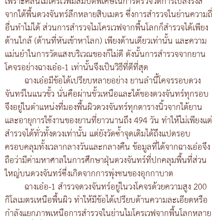
เพราะคลื่นไมโครเวฟมีสมบัติพิเศษในการตรวจวัดการเปล่งรังสี
จากใต้พื้นดวงจันทร์ลึกหลายสิบเมตร ซึ่งการสำรวจในย่านความถี่
อื่นทำไม่ได้ ส่วนการสำรวจไมโครเวฟจากพื้นโลกก็สำรวจได้เพียง
ด้านใกล้ (ด้านที่หันเข้าหาโลก) เพียงด้านเดียวเท่านั้น และความ
แม่นยำในการวัดแสงบริเวณของก็ไม่ดี ดังนั้นการสำรวจจากยาน
โคจรอย่างฉางเอ๋อ-1 เท่านั้นจึงเป็นวิธีที่ดีที่สุด
ฉางเอ๋อมีข้อได้เปรียบหลายอย่าง ยานลำนี้โคจรรอบดวง
จันทร์ในแนวขั้ว นั่นคือผ่านขั้วเหนือและใต้ของดวงจันทร์ทุกรอบ
จึงอยู่ในตำแหน่งที่มองพื้นผิวดวงจันทร์ทุกตารางนิ้วจากใต้ยาน
และอายุการใช้งานของยานที่ยาวนานถึง 494 วัน ทำให้ไม่เพียงแต่
สำรวจได้ทั่วทั้งดวงเท่านั้น แต่ยังวัดซ้ำจุดเดิมได้ถึงแปดรอบ
ครอบคลุมทั้งเวลากลางวันและกลางคืน ข้อมูลที่ได้จากฉางเอ๋อจึง
ถือว่ามีค่ามหาศาลในการศึกษาฝุ่นดวงจันทร์ที่ปกคลุมพื้นที่ส่วน
ใหญ่บนดวงจันทร์ซึ่งเกิดจากการพุ่งชนของอุกกาบาต
ฉางเอ๋อ-1 สำรวจดวงจันทร์อยู่ในวงโคจรด้วยความสูง 200
กิโลเมตรเหนือพื้นผิว ทำให้มีข้อได้เปรียบด้านความละเอียดหรือ
กำลังแยกภาพเหนือการสำรวจในย่านไมโครเวฟจากพื้นโลกหลาย