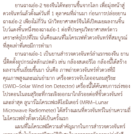
ยานฉางเอ๋อ-2 ของจีนได้ทะยานขึ้นจากโลก เพื่อมุ่งหน้าสู่
ดวงจันทร์แล้วตั้งแต่วันที่ 1 ตุลาคมที่ผ่านมา ก่อนการปล่อยยาน
ฉางเอ๋อ-2 เพียงไม่กี่วัน นักวิทยาศาสตร์จีนได้เปิดเผยผลงานชิ้น
โบว์แดงชิ้นหนึ่งของฉางเอ๋อ-1 ต่อที่ประชุมวิทยาศาสตร์ดาว
เคราะห์ยุโรปที่โรม นั่นคือแผนที่ไมโครเวฟทั่วดวงจันทร์ที่สมบูรณ์
ที่สุดเท่าที่เคยมีการทำมา
ยานฉางเอ๋อ-1 เป็นยานสำรวจดวงจันทร์ลำแรกของจีน ยาน
นี้ติดตั้งอุปกรณ์หลักแปดตัว เช่น กล้องสเตอริโอ กล้องนี้ได้สร้าง
ผลงานชิ้นเยี่ยมขึ้นมา นั่นคือ ภาพถ่ายดวงจันทร์ทั่วดวงที่มี
คุณภาพสูงและแม่นยำมาก เครื่องตรวจจับไอออนลมสุริยะ
(SWID--Solar Wind Ion Detector) เครื่องนี้ได้ค้นพบการเร่งของ
โปรตอนในลมสุริยะที่กระเจิงออกมาใกล้รอยต่อที่ขั้วดวงจันทร์
และล่าสุด ลูนาร์ไมโครเวฟเรดิโอมิเตอร์ (MRM--Lunar
Microwave Radiometer) ได้สร้างแผนที่ดวงจันทร์ในย่านความถี่
ไมโครเวฟทั่วทั้งดวงได้เป็นครั้งแรก
แผนที่ไมโครเวฟมีความสำคัญมากในการสำรวจดวงจันทร์