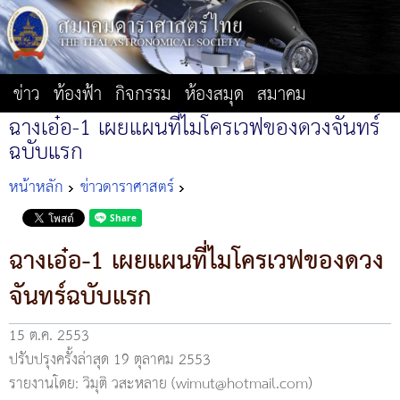
ข่าว
ท้องฟ้า
กิจกรรม
ห้องสมุด
สมาคม
ฉางเอ๋อ-1 เผยแผนที่ไมโครเวฟของดวงจันทร์
ฉบับแรก
หน้าหลัก
ข่าวดาราศาสตร์
ฉางเอ๋อ-1 เผยแผนที่ไมโครเวฟของดวง
จันทร์ฉบับแรก
15 ต.ค. 2553
ปรับปรุงครั้งล่าสุด 19 ตุลาคม 2553
รายงานโดย: วิมุติ วสะหลาย (wimut@hotmail.com)