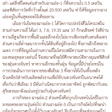
เท่า แต่สิ่งที่โดดเด่นสำหรับฉางเอ๋อ-1 ก็คือความไว 0.5 เคลวิน
และพิสัยการวัดที่กว้างตั้งแต่ 20-500 เคลวิน ทำให้ข้อมูลจากฉาง
เอ๋ออยู่ในขั้นสุดยอดไร้เทียมทาน
เอ็มอาร์เอ็มของฉางเอ๋อ-1 ได้วัดการเปล่งรังสีไมโครเวฟใน
สามย่านความถี่ ได้แก่ 3, 7.8, 19.35 และ 37 กิกะเฮิรตซ์ รังสีย่าน
ความถี่สูงเกิดจากพื้นผิวและลึกลงไปไม่มากเพียงระดับเซนติเมตร
ส่วนความถี่ต่ำจะมาจากชั้นใต้ดินที่อยู่ลึกลงไป ซึ่งอาจลึกถึงหลาย
เมตร การที่ข้อมูลในย่านความถี่ไมโครเวฟมีความสามารถในการ
มองทะลุทะลวงเช่นนี้ จึงเหมาะที่จะใช้ศึกษาสมบัติทางอุณหฟิสิกส์
ของฝุ่นดวงจันทร์ หาความลึกของชั้นฝุ่น ข้อมูลนี้มีประโยชน์ใน
การประเมินการกระจายของฮีเลียม 3 ซึ่งอาจใช้เป็นเชื้อเพลิง
นิวเคลียร์สำหรับผลิตพลังงานเพื่อใช้บนดวงจันทร์ในอนาคตได้
เชื่อกันว่าฮีเลียม 3 มีต้นกำเนิดมาจากดวงอาทิตย์ ถูกพัดมากับลม
สุริยะจนมาฝังแน่นอยู่รวมกับฝุ่นดวงจันทร์
ภารกิจของ ฉางเอ๋อ-2 ส่วนหนึ่งคือบุกเบิกเทคโนโลยีในการ
ลงจอดของยานรุ่นต่อไป ส่วนฉางเอ๋อ-3 เป็นภารกิจถัดไปที่จะนำ
กล้องโทรทรรศน์ไปตั้งไว้บนดวงจันทร์ จีนมีแผนที่จะส่งมนุษย์ไป