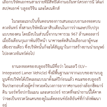
เลือกบริษัทเอกชนสามรายที่มีสิทธิ์ได้งานอภิมหาโครงการนี้ ได้แก่
สเปซเอกซ์ บลูออริจิน และไดเนติกส์
ในระยะแรกเป็นขั้นตอนของการเสนอแบบยานลงจอดบน
ดวงจันทร์ ทั้งสามบริษัทมีเวลาสิบเดือนในการร่างและปรับปรุง
แบบของตน โดยมีงบในส่วนนี้จากนาซารวม 967 ล้านดอลลาร์
เมื่อถึงเดือนกุมภาพันธ์ปีหน้า นาซาจะตัดสินใจเลือกเอาผู้ชนะ
เพียงรายเดียว ซึ่งบริษัทนั้นก็จะได้สัญญาในการสร้างยานนำมนุษย์
ไปลงดวงจันทร์ต่อไป
ยานลงจอดของบลูออริจินมีชื่อว่า ไอแอลวี (ILV--
Integrated Laner Vehicle) ซึ่งมีพื้นฐานมาจากแบบของยานบลู
มูนซึ่งบริษัทได้เปิดเผยแบบมาตั้งแต่ปีก่อนแล้ว คณะของบลูออริ
จินประกอบด้วยผู้คร่ำหวอดในวงการอากาศยานอย่างล็อกฮีดมาร์
ติน นอร์ทร็อปกรัมแมน และเดรเปอร์ จรวดที่จะนำยานนี้ได้คาด
ว่าจะเป็นจรวดวัลแคนของยูไนเต็ดลอนช์อัลลิอันซ์ที่กำลังพัฒนา
อยู่