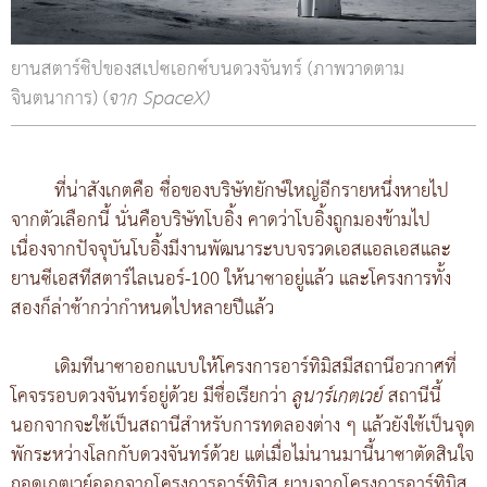
ยานสตาร์ชิปของสเปซเอกซ์บนดวงจันทร์ (ภาพวาดตาม
จินตนาการ) (
จาก SpaceX)
ที่น่าสังเกตคือ ชื่อของบริษัทยักษ์ใหญ่อีกรายหนึ่งหายไป
จากตัวเลือกนี้ นั่นคือบริษัทโบอิ้ง คาดว่าโบอิ้งถูกมองข้ามไป
เนื่องจากปัจจุบันโบอิ้งมีงานพัฒนาระบบจรวดเอสแอลเอสและ
ยานซีเอสทีสตาร์ไลเนอร์-100 ให้นาซาอยู่แล้ว และโครงการทั้ง
สองก็ล่าช้ากว่ากำหนดไปหลายปีแล้ว
เดิมทีนาซาออกแบบให้โครงการอาร์ทิมิสมีสถานีอวกาศที่
โคจรรอบดวงจันทร์อยู่ด้วย มีชื่อเรียกว่า
ลูนาร์เกตเวย์
สถานีนี้
นอกจากจะใช้เป็นสถานีสำหรับการทดลองต่าง ๆ แล้วยังใช้เป็นจุด
พักระหว่างโลกกับดวงจันทร์ด้วย แต่เมื่อไม่นานมานี้นาซาตัดสินใจ
ถอดเกตเวย์ออกจากโครงการอาร์ทิมิส ยานจากโครงการอาร์ทิมิส