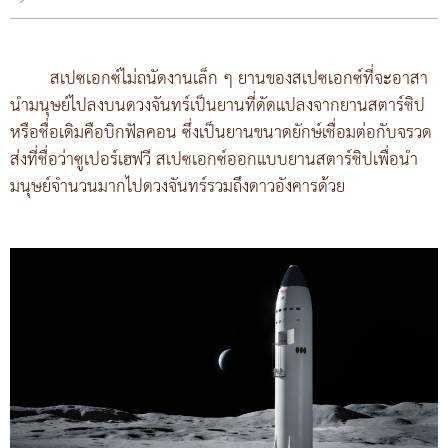
สเปซเอกซ์ไม่ถนัดงานเล็ก ๆ ยานของสเปซเอกซ์ที่จะอาสา
นำมนุษย์ไปลงบนดวงจันทร์เป็นยานที่ดัดแปลงจากยานสตาร์ชิป
หรือชื่อเดิมคือบิกฟัลคอน ซึ่งเป็นยานขนาดยักษ์เชื่อมต่อกับจรวด
ส่งที่ชื่อว่าซูเปอร์เฮฟวี สเปซเอกซ์ออกแบบยานสตาร์ชิปเพื่อนำ
มนุษย์จำนวนมากไปดวงจันทร์รวมถึงดาวอังคารด้วย