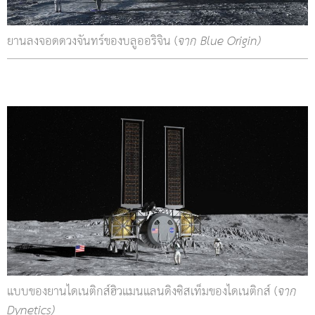
ยานลงจอดดวงจันทร์ของบลูออริจิน (
จาก Blue Origin)
แบบของยานไดเนติกส์ฮิวแมนแลนดิงซิสเท็มของไดเนติกส์ (
จาก
Dynetics)