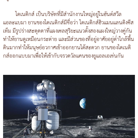
ไดเนติกส์ เป็นบริษัทที่มีสำนักงานใหญ่อยู่ในฮันต์สวีล
แอละแบมา ยานของไดเนติกส์มีชื่อว่า ไดเนติกส์ฮิวแมนแลนดิงซีส
เท็ม มีรูปร่างสะดุดตาที่แผงเซลสุริยะแนวตั้งสองแผงใหญ่วางคู่กัน
ทำให้ยานดูเหมือนกระต่าย และมีส่วนของที่อยู่อาศัยอยู่ต่ำใกล้พื้น
ดินมากทำให้มนุษย์อวกาศเข้าออกยานได้สะดวก ยานของไดเนติ
กส์ออกแบบมาเพื่อให้เข้ากับจรวดวัลแคนของยูแอลเอเช่นกัน