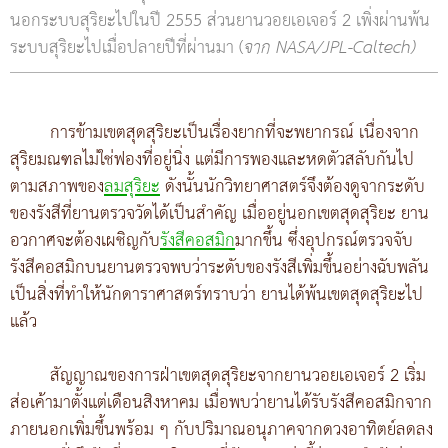
นอกระบบสุริยะไปในปี 2555 ส่วนยานวอยเอเจอร์ 2 เพิ่งผ่านพ้น
ระบบสุริยะไปเมื่อปลายปีที่ผ่านมา (
จาก NASA/JPL-Caltech)
การข้ามเขตสุดสุริยะเป็นเรื่องยากที่จะพยากรณ์ เนื่องจาก
สุริยมณฑลไม่ใช่ฟองที่อยู่นิ่ง แต่มีการพองและหดตัวสลับกันไป
ตามสภาพของ
ลมสุริยะ
ดังนั้นนักวิทยาศาสตร์จึงต้องดูจากระดับ
ของรังสีที่ยานตรวจวัดได้เป็นสำคัญ เมื่ออยู่นอกเขตสุดสุริยะ ยาน
อวกาศจะต้องเผชิญกับ
รังสีคอสมิก
มากขึ้น ซึ่งอุปกรณ์ตรวจจับ
รังสีคอสมิกบนยานตรวจพบว่าระดับของรังสีเพิ่มขึ้นอย่างฉับพลัน
เป็นสิ่งที่ทำให้นักดาราศาสตร์ทราบว่า ยานได้พ้นเขตสุดสุริยะไป
แล้ว
สัญญาณของการฝ่าเขตสุดสุริยะจากยานวอยเอเจอร์ 2 เริ่ม
ส่อเค้ามาตั้งแต่เดือนสิงหาคม เมื่อพบว่ายานได้รับรังสีคอสมิกจาก
ภายนอกเพิ่มขึ้นพร้อม ๆ กับปริมาณอนุภาคจากดวงอาทิตย์ลดลง