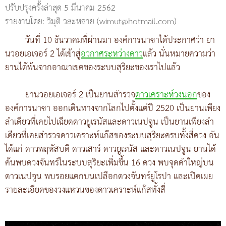
ปรับปรุงครั้งล่าสุด 5 มีนาคม 2562
รายงานโดย: วิมุติ วสะหลาย (wimut@hotmail.com)
วันที่ 10 ธันวาคมที่ผ่านมา องค์การนาซาได้ประกาศว่า ยา
นวอยเอเจอร์ 2 ได้เข้าสู่
อวกาศระหว่างดาว
แล้ว นั่นหมายความว่า
ยานได้พ้นจากอาณาเขตของระบบสุริยะของเราไปแล้ว
ยานวอยเอเจอร์ 2 เป็นยานสำรวจ
ดาวเคราะห์วงนอก
ของ
องค์การนาซา ออกเดินทางจากโลกไปตั้งแต่ปี 2520 เป็นยานเพียง
ลำเดียวที่เคยไปเฉียดดาวยูเรนัสและดาวเนปจูน เป็นยานเพียงลำ
เดียวที่เคยสำรวจดาวเคราะห์แก๊สของระบบสุริยะครบทั้งสี่ดวง อัน
ได้แก่ ดาวพฤหัสบดี ดาวเสาร์ ดาวยูเรนัส และดาวเนปจูน ยานได้
ค้นพบดวงจันทร์ในระบบสุริยะเพิ่มขึ้น 16 ดวง พบจุดดำใหญ่บน
ดาวเนปจูน พบรอยแตกบนเปลือกดวงจันทร์ยูโรปา และเปิดเผย
รายละเอียดของวงแหวนของดาวเคราะห์แก๊สทั้งสี่