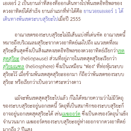
เอเจอร์ 2 เป็นยานลำที่สองที่ออกเดินทางไปพ้นเขตอิทธิพลของ
ดวงอาทิตย์ได้สำเร็จ ยานลำแรกที่ทำได้คือ
ยานวอยเอเจอร์ 1 ได้
เดินทางพ้นเขตระบบสุริยะไป
เมื่อปี 2555
อาณาเขตของระบบสุริยะไม่มีเส้นแบ่งที่เด่นชัด อาณาเขตนี้
หมายถึงบริเวณลมสุริยะจากดวงอาทิตย์แผ่ไปถึง แนวเขตที่ลม
สุริยะสิ้นสุดซึ่งเป็นสิ่งแสดงเขตอิทธิพลของดวงอาทิตย์เรียกว่า
เขต
สุดสุริยะ
(heliopause) ส่วนที่อยู่ภายในเขตสุดสุริยะเรียกว่า
สุริยมณฑล
(heliosphere) ซึ่งเป็นเหมือน "ฟอง" ที่ห่อหุ้มระบบ
สุริยะไว้ เมื่อข้ามพ้นเขตสุดสุริยะออกมา ก็ถือว่าพ้นเขตของระบบ
สุริยะ หรือเรียกว่าเป็นอวกาศระหว่างดาว
แม้จะพ้นเขตสุดสุริยะไปแล้ว ก็ไม่ได้หมายความว่าไม่มีวัตถุ
ของระบบสุริยะอยู่นอกเขตนี้ วัตถุที่เป็นสมาชิกของระบบสุริยะก็
อาจอยู่นอกเขตสุดสุริยะได้ เช่น
เมฆออร์ต
ซึ่งเป็นดงของวัตถุน้ำแข็ง
จำนวนมาก เมฆออร์ตของระบบสุริยะอยู่ห่างออกจากดวงอาทิตย์
มากถึง 2 ปีแสง