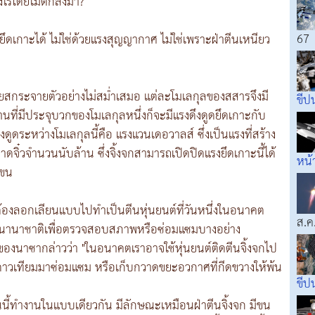
่างไรโดยไม่ตกลงมา?
67
ี่ยึดเกาะได้ ไม่ใช่ด้วยแรงสุญญากาศ ไม่ใช่เพราะฝ่าตีนเหนียว
ียสกระจายตัวอย่างไม่สม่ำเสมอ แต่ละโมเลกุลของสสารจึงมี
ขีป
นที่มีประจุบวกของโมเลกุลหนึ่งก็จะมีแรงดึงดูดยึดเกาะกับ
งดูดระหว่างโมเลกุลนี้คือ แรงแวนเดอวาลส์ ซึ่งเป็นแรงที่สร้าง
าดจิ๋วจำนวนนับล้าน ซึ่งจิ้งจกสามารถเปิดปิดแรงยึดเกาะนี้ได้
หน้
นขน
้องลอกเลียนแบบไปทำเป็นตีนหุ่นยนต์ที่วันหนึ่งในอนาคต
ส.ค
ศนานาชาติเพื่อตรวจสอบสภาพหรือซ่อมแซมบางอย่าง
งนาซากล่าวว่า "ในอนาคตเราอาจใช้หุ่นยนต์ติดตีนจิ้งจกไป
ับดาวเทียมมาซ่อมแซม หรือเก็บกวาดขยะอวกาศที่กีดขวางให้พ้น
ขีป
้นนี้ทำงานในแบบเดียวกัน มีลักษณะเหมือนฝ่าตีนจิ้งจก มีขน