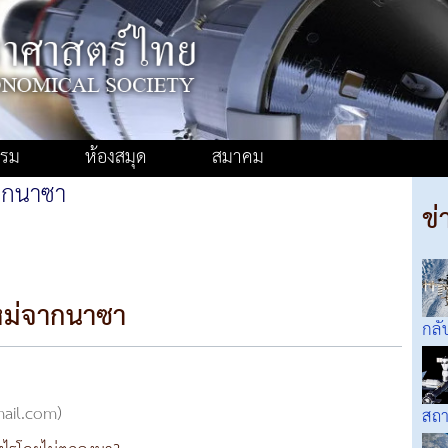
รรม
ห้องสมุด
สมาคม
ากนาซา
ข่
หม่จากนาซา
กลั
mail.com)
สถา