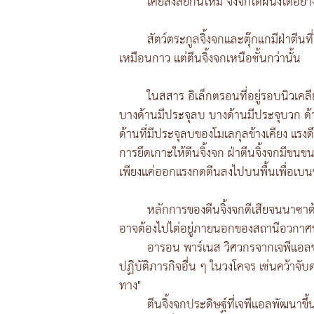
เคยสงสัยกันไหม จิ้งจกไต่ผนังได้อย
สัตว์ตระกูลจิ้งจกและตุ๊กแกมีฝ่าตีนท
เหมือนกาว แต่ตีนจิ้งจกเหนือชั้นกว่านั้น
ในสสาร อิเล็กตรอนที่อยู่รอบนิวเคล
บางด้านมีประจุลบ บางด้านมีประจุบวก ด้า
ด้านที่มีประจุลบของโมเลกุลข้างเคียง แรงดึ
การยึดเกาะให้ตีนจิ้งจก ฝ่าตีนจิ้งจกมีขนขน
เพียงแค่ออกแรงกดตีนลงไปบนพื้นเพื่อเบ
หลักการของตีนจิ้งจกดีเสียจนนาซาต
อาจต้องไปไต่อยู่ภายนอกของสถานีอวกา
อารอน พาร์เนส วิศวกรจากเจพีแอลขอ
ปฏิบัติภารกิจอื่น ๆ ในวงโคจร เช่นคว้าจ
ทาง"
ตีนจิ้งจกประดิษฐ์ที่เจพีแอลพัฒนาขึ