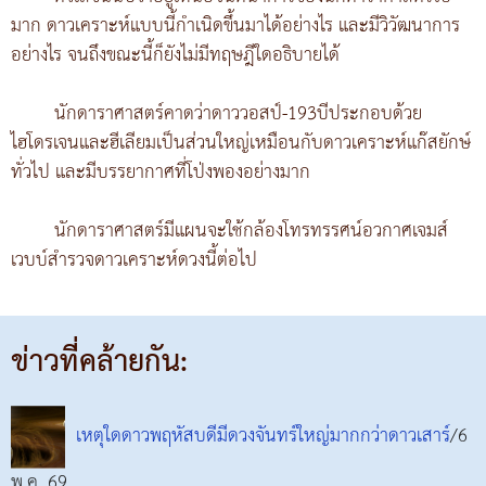
มาก ดาวเคราะห์แบบนี้กำเนิดขึ้นมาได้อย่างไร และมีวิวัฒนาการ
อย่างไร จนถึงขณะนี้ก็ยังไม่มีทฤษฎีใดอธิบายได้
นักดาราศาสตร์คาดว่าดาววอสป์-193บีประกอบด้วย
ไฮโดรเจนและฮีเลียมเป็นส่วนใหญ่เหมือนกับดาวเคราะห์แก๊สยักษ์
ทั่วไป และมีบรรยากาศที่โป่งพองอย่างมาก
นักดาราศาสตร์มีแผนจะใช้กล้องโทรทรรศน์อวกาศเจมส์
เวบบ์สำรวจดาวเคราะห์ดวงนี้ต่อไป
ข่าวที่คล้ายกัน:
เหตุใดดาวพฤหัสบดีมีดวงจันทร์ใหญ่มากกว่าดาวเสาร์
/6
พ.ค. 69