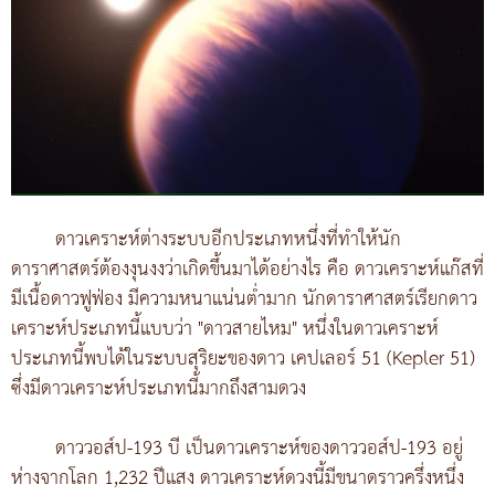
ดาวเคราะห์ต่างระบบอีกประเภทหนึ่งที่ทำให้นัก
ดาราศาสตร์ต้องงุนงงว่าเกิดขึ้นมาได้อย่างไร คือ ดาวเคราะห์แก๊สที่
มีเนื้อดาวฟูฟ่อง มีความหนาแน่นต่ำมาก นักดาราศาสตร์เรียกดาว
เคราะห์ประเภทนี้แบบว่า "ดาวสายไหม" หนึ่งในดาวเคราะห์
ประเภทนี้พบได้ในระบบสุริยะของดาว เคปเลอร์ 51 (Kepler 51)
ซึ่งมีดาวเคราะห์ประเภทนี้มากถึงสามดวง
ดาววอส์ป-193 บี เป็นดาวเคราะห์ของดาววอส์ป-193 อยู่
ห่างจากโลก 1,232 ปีแสง ดาวเคราะห์ดวงนี้มีขนาดราวครึ่งหนึ่ง