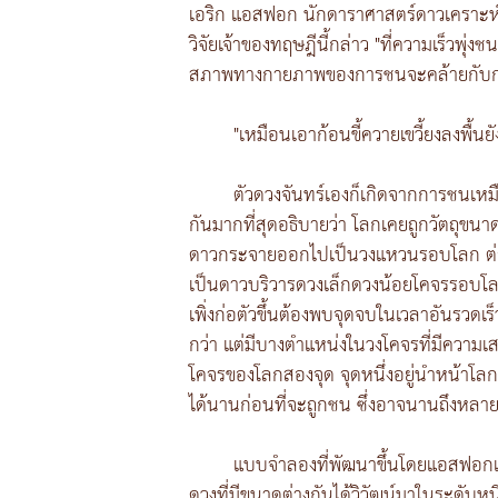
เอริก แอสฟอก นักดาราศาสตร์ดาวเคราะห์จ
วิจัยเจ้าของทฤษฎีนี้กล่าว "ที่ความเร็วพุ
สภาพทางกายภาพของการชนจะคล้ายกับก
"เหมือนเอาก้อนขี้ควายเขวี้ยงลงพื้น
ตัวดวงจันทร์เองก็เกิดจากการชนเหมือ
กันมากที่สุดอธิบายว่า โลกเคยถูกวัตถุขนา
ดาวกระจายออกไปเป็นวงแหวนรอบโลก ต่อมา
เป็นดาวบริวารดวงเล็กดวงน้อยโคจรรอบโลก แต
เพิ่งก่อตัวขึ้นต้องพบจุดจบในเวลาอันรวดเร
กว่า แต่มีบางตำแหน่งในวงโคจรที่มีความเสถีย
โคจรของโลกสองจุด จุดหนึ่งอยู่นำหน้าโลก อ
ได้นานก่อนที่จะถูกชน ซึ่งอาจนานถึงหลาย
แบบจำลองที่พัฒนาขึ้นโดยแอสฟอกและม
ดวงที่มีขนาดต่างกันได้วิวัฒน์มาในระดับหน