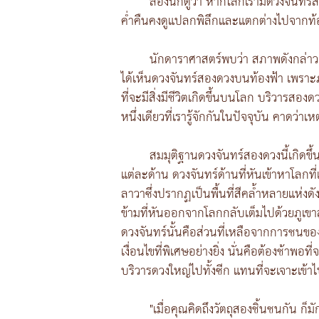
ลองนึกดูว่า หากโลกเรามีดวงจันทร์ส
ค่ำคืนคงดูแปลกพิลึกและแตกต่างไปจากท้องฟ้
นักดาราศาสตร์พบว่า สภาพดังกล่าวอ
ได้เห็นดวงจันทร์สองดวงบนท้องฟ้า เพราะภา
ที่จะมีสิ่งมีชีวิตเกิดขึ้นบนโลก บริวารสอ
หนึ่งเดียวที่เรารู้จักกันในปัจจุบัน คาดว่าเ
สมมุติฐานดวงจันทร์สองดวงนี้เกิดขึ
แต่ละด้าน ดวงจันทร์ด้านที่หันเข้าหาโลกที
ลาวาซึ่งปรากฏเป็นพื้นที่สีคล้ำหลายแห่งด
ข้ามที่หันออกจากโลกกลับเต็มไปด้วยภูเขาส
ดวงจันทร์นั้นคือส่วนที่เหลือจากการชนข
เงื่อนไขที่พิเศษอย่างยิ่ง นั่นคือต้องช้า
บริวารดวงใหญ่ไปทั้งซีก แทนที่จะเจาะเข้า
"เมื่อคุณคิดถึงวัตถุสองชิ้นชนกัน ก