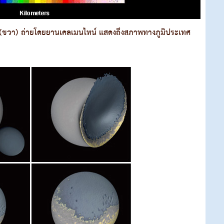
ล (ขวา) ถ่ายโดยยานเคลเมนไทน์ แสดงถึงสภาพทางภูมิประเทศ