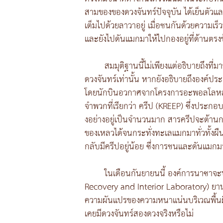
สามของของดวงจันทร์ปัจจุบัน ได้เย็นตัวและเป
เต็มไปด้วยลาวาอยู่ เมื่อชนกันด้วยความเร็
และยังไปดันแมกมาให้ไปกองอยู่ที่ด้านตรง
สมมุติฐานนี้ไม่เพียงแต่อธิบายถึงท
ดวงจันทร์เท่านั้น หากยังอธิบายถึงองค์ประ
โดยนักบินอวกาศจากโครงการอะพอลโลหลายแ
จำพวกที่เรียกว่า ครีป (KREEP) ซึ่งประกอ
งอย่างอยู่เป็นจำนวนมาก สารครีปจะต้าน
ของเหลวได้จนกระทั่งทะเลแมกมาทั่วทั้งผ
กลับมีครีปอยู่น้อย ซึ่งการชนและดันแมกม
ในเดือนกันยายนนี้ องค์การนาซาจะ
Recovery and Interior Laboratory) ยาน
ความผันแปรของความหนาแน่นบริเวณพื้นผิว
เคยมีดวงจันทร์สองดวงจริงหรือไม่