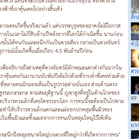
องดวง แทนที่จะเป็นดวงเดียวอย่างในปัจจุบัน ท้องฟ้ายาม
าที่เราคุ้นเคยไปอย่างสิ้นเชิง
ลึก
าจเคยเกิดขึ้นจริงมาแล้ว แต่บรรพบุรุษของเราคงไม่มีโอกาส
ยในเวลาไม่กี่สิบล้านปีหลังจากที่โลกได้กำเนิดขึ้น นานก่อน
งดวงนั้นได้ชนกันและผนึกกันเป็นดวงเดียว กลายเป็นดวงจันทร์
ชั่ว
หตุการณ์นั้นเกิดขึ้นเมื่อเกือบ 4.5 พันล้านปีก่อน
้นเพื่ออธิบายถึงสาเหตุที่ดวงจันทร์มีลักษณะแตกต่างกันมากใน
ดวง
่เราคุ้นเคยกันมานานนับพันปีเต็มไปด้วยที่ราบต่ำที่เคยท่วมด้วย
ังที่หลายคนมักมองเห็นเป็นรูปกระต่ายนั่นเอง ส่วนด้านตรง
ูงระเกะระกะ ตามสมมุติฐานนี้ ภูเขาสูงที่อยู่ในด้านไกลของ
49
องบริวารดวงเล็กที่เคยโคจรรอบโลก การชนนี้จะต้องเป็นไปตาม
พอที่จะทำให้บริวารดวงเล็กแตกและแผ่ออกปกคลุมพื้นผิวของ
ไปในพื้นผิวและทิ้งแผลจากการชนเป็นหลุมใหญ่ไว้ให้เห็น
มาก
็มักจะนึกถึงหลุมขนาดใหญ่บนดวงที่ใหญ่กว่าที่เกิดจากการชน"