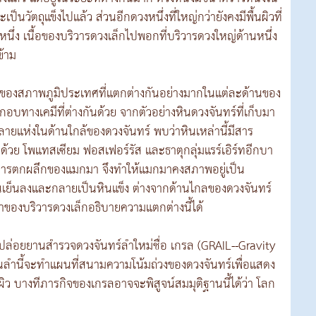
็นวัตถุแข็งไปแล้ว ส่วนอีกดวงหนึ่งที่ใหญ่กว่ายังคงมีพื้นผิวที่
วหนึ่ง เนื้อของบริวารดวงเล็กไปพอกที่บริวารดวงใหญ่ด้านหนึ่ง
ข้าม
ี่มาของสภาพภูมิประเทศที่แตกต่างกันอย่างมากในแต่ละด้านของ
กอบทางเคมีที่ต่างกันด้วย จากตัวอย่างหินดวงจันทร์ที่เก็บมา
ห่งในด้านใกล้ของดวงจันทร์ พบว่าหินเหล่านี้มีสาร
บด้วย โพแทสเซียม ฟอสเฟอร์รัส และธาตุกลุ่มแรร์เอิร์ทอีกบา
การตกผลึกของแมกมา จึงทำให้แมกมาคงสภาพอยู่เป็น
ืนเย็นลงและกลายเป็นหินแข็ง ต่างจากด้านไกลของดวงจันทร์
าของบริวารดวงเล็กอธิบายความแตกต่างนี้ได้
ปล่อยยานสำรวจดวงจันทร์ลำใหม่ชื่อ เกรล (GRAIL--Gravity
ลำนี้จะทำแผนที่สนามความโน้มถ่วงของดวงจันทร์เพื่อแสดง
 บางทีภารกิจของเกรลอาจจะพิสูจน์สมมุติฐานนี้ได้ว่า โลก