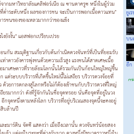
ากมหาวิทยาลัยแคลิฟอร์เนีย ณ ซานตาครูซ หนึ่งในผู้ร่วม
่งชนที่ต่ำระดับหนึ่ง ผลของการชน จะเป็นการพอกเนื้อดาวแทน"
ยูเร
ารชนของของเหลวมากกว่าของแข็ง
ยังไงยังงั้น" แอสฟอกเปรียบเปรย
บนด
นกัน สมมุติฐานเกี่ยวกับต้นกำเนิดดวงจันทร์ที่เป็นที่ยอมรับ
ดเท่าดาวอังคารพุ่งชนด้วยความเร็วสูง แรงชนได้สาดเศษเนื้อ
อีก
เศษดาวที่รายล้อมโลกนั้นได้รวมกันเป็นก้อนใหญ่ใหญ่ขึ้น
่ระบบบริวารที่เกิดขึ้นใหม่นี้ไม่เสถียร บริวารดวงจ้อยที่
็ว ด้วยการตกลงสู่โลกหรือไม่ก็ต้องเข้าชนกับบริวารดวงที่ใหญ่
รมากกว่า ดังที่รู้จักกันในชื่อจุดทรอย นั่นคือจุดที่อยู่ในวง
ีกจุดหนึ่งตามหลังโลก บริวารที่อยู่บริเวณสองจุดนี้จะคงอยู่
สิบล้านปี
าร์ติน จัตซี แสดงว่า เมื่อถึงเวลานั้น ดวงจันทร์น้อยสอง
ึ่งแล้ว แต่อยู่ในระยะที่ต่างกันมาก ดวงหนึ่งมีขนาดราวหนึ่งใน