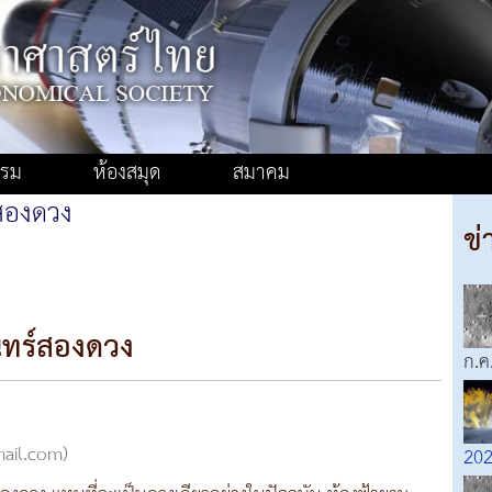
รรม
ห้องสมุด
สมาคม
์สองดวง
ข่
ันทร์สองดวง
ก.ค
mail.com)
202