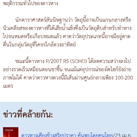
พฤติกรรมทั่วไปของดาวหาง
นักดาราศาสตร์สันนิษฐานว่า วัตถุนี้อาจเป็นแกนกลางหรือ
นิวเคลียสของดาวหางที่ได้เสียน้ำแข็งซึ่งเป็นวัตถุดิบสำหรับทำหาง
ไปจนหมดหรือเกือบหมดแล้ว คาดว่าวัตถุประเภทนี้อาจมีอยู่ดาด
ดื่นในกลุ่มวัตถุที่โคจรใกล้ดวงอาทิตย์
ขณะนี้ดาวหาง P/2007 R5 (SOHO) ได้ลดความสว่างลงไป
อย่างรวดเร็วเหมือนตอนขาขึ้น จนแม้แต่อุปกรณ์ของโซโฮก็ยังถ่าย
ภาพไม่ได้ คาดว่าดาวหางดวงนี้มีเส้นผ่านศูนย์กลางเพียง 100-200
เมตร
ข่าวที่คล้ายกัน:
ดาวหางเคียงข้างสุริยุปราคา ค้นพบโดยคนไทย
/23 เม.ย.