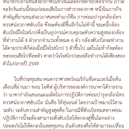
หน้าที่กับยานขนส่งอวกาศในช่วงนี้และอีกหลายปีต่อจากนี้ ภาวะ
ชะงักงันเช่นนี้ย่อมก่อผลเสียในการสำรวจอวกาศ หนึ่งในภารกิจ
สำคัญที่ยานขนส่งอวกาศเคยทำมาก็คือ การซ่อมบำรุงกล้องโทร
ทรรศน์อวกาศฮับเบิล ซึ่งจะต้องมีขึ้นอีกในไม่ช้านี้ ขณะนี้กล้อง
ฮับเบิลมีไจโรสโกปซึ่งเป็นอุปกรณ์ควบคุมระดับความสูงของกล้อง
ที่ทำงานได้ 4 ตัวจากจำนวนทั้งหมด 6 ตัว กล้องฮับเบิลจะทำงาน
ได้ตามปรกติก็ต่อเมื่อมีไจโรสโกป 3 ตัวขึ้นไป แต่ในไม่ช้าก็จะต้อง
ทะยอยเสียไปทีละตัว คาดว่าไจโรสโกปจะเหลือทำงานได้เพียงสอง
ตัวในปลายปี 2549
ในที่ประชุมสมาคมดาราศาสตร์อเมริกันที่เดนเวอร์เมื่อต้น
เดือนที่ผ่านมา ชอน โอคีฟ ผู้บริหารขององค์การนาซาได้รายงาน
ว่า นาซากำลังเสนอแผนเด็ดในการปฏิบัติการซ่อมบำรุงกล้องโทร
ทรรศน์อวกาศฮับเบิล นั่นคือ ใช้หุ่นยนต์ โดยวางเป้าหมายไว้สาม
ระดับ ระดับความสำคัญสูงสุดคือ ในกรณีที่ฮับเบิลหมดทางซ่อม
ปฏิบัติการนี้จะต้องสามารถดึงฮับเบิลให้ตกลงสู่พื้นโลกอย่าง
ปลอดภัยไม่ให้ตกลงในเขตชุมชน อันดับสองคือให้สามารถเปลี่ยน