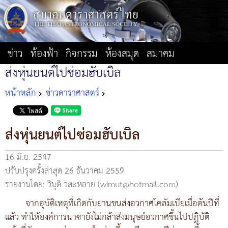
ข่าว
ท้องฟ้า
กิจกรรม
ห้องสมุด
สมาคม
ส่งหุ่นยนต์ไปซ่อมฮับเบิล
หน้าหลัก
ข่าวดาราศาสตร์
ส่งหุ่นยนต์ไปซ่อมฮับเบิล
16 มิ.ย. 2547
ปรับปรุงครั้งล่าสุด 26 ธันวาคม 2559
รายงานโดย: วิมุติ วสะหลาย (wimut@hotmail.com)
จากอุบัติเหตุที่เกิดกับยานขนส่งอวกาศโคลัมเบียเมื่อต้นปีที่
แล้ว ทำให้องค์การนาซายังไม่กล้าส่งมนุษย์อวกาศขึ้นไปปฏิบัติ