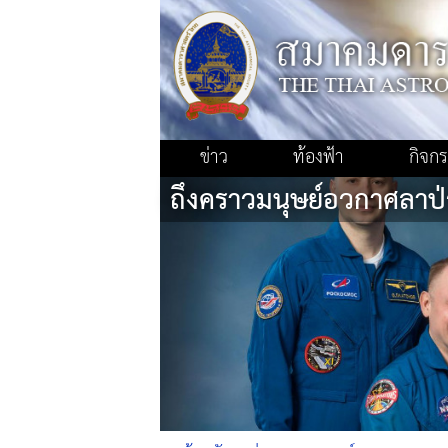
ข่าว
ท้องฟ้า
กิจก
ถึงคราวมนุษย์อวกาศลาป