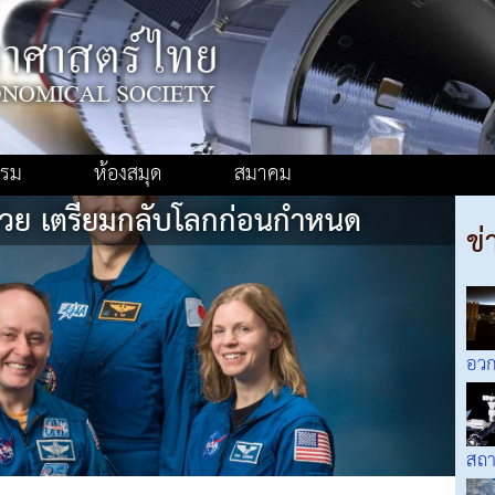
รรม
ห้องสมุด
สมาคม
่วย เตรียมกลับโลกก่อนกำหนด
ข่
อวก
สถา