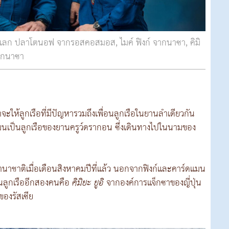
โอเลก ปลาโตนอฟ จากรอสคอสมอส, ไมค์ ฟิงก์ จากนาซา, คิมิ
จากนาซา
าจะให้ลูกเรือที่มีปัญหารวมถึงเพื่อนลูกเรือในยานลำเดียวกัน
นเป็นลูกเรือของยานครูว์ดรากอน ซึ่งเดินทางไปในนามของ
านาชาติเมื่อเดือนสิงหาคมปีที่แล้ว นอกจากฟิงก์และคาร์ดแมน
อนลูกเรืออีกสองคนคือ
คิมิยะ ยูอิ
จากองค์การแจ็กซาของญี่ปุ่น
งรัสเซีย