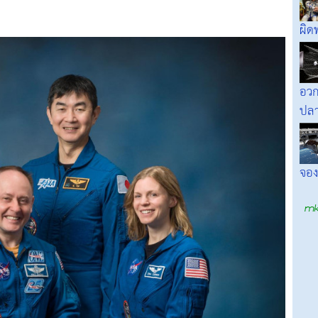
ผิ
อวก
ปลา
จองต