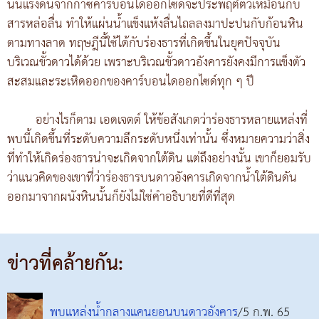
นั้นแรงดันจากก๊าซคาร์บอนไดออกไซด์จะประพฤติตัวเหมือนกับ
สารหล่อลื่น ทำให้แผ่นน้ำแข็งแห้งลื่นไถลลงมาปะปนกับก้อนหิน
ตามทางลาด ทฤษฎีนี้ใช้ได้กับร่องธารที่เกิดขึ้นในยุคปัจจุบัน
บริเวณขั้วดาวได้ด้วย เพราะบริเวณขั้วดาวอังคารยังคงมีการแข็งตัว
สะสมและระเหิดออกของคาร์บอนไดออกไซด์ทุก ๆ ปี
อย่างไรก็ตาม เอดเจตต์ ให้ข้อสังเกตว่าร่องธารหลายแหล่งที่
พบนี้เกิดขึ้นที่ระดับความลึกระดับหนึ่งเท่านั้น ซึ่งหมายความว่าสิ่ง
ที่ทำให้เกิดร่องธารน่าจะเกิดจากใต้ดิน แต่ถึงอย่างนั้น เขาก็ยอมรับ
ว่าแนวคิดของเขาที่ว่าร่องธารบนดาวอังคารเกิดจากน้ำใต้ดินดัน
ออกมาจากผนังหินนั้นก็ยังไม่ใช่คำอธิบายที่ดีที่สุด
ข่าวที่คล้ายกัน:
พบแหล่งน้ำกลางแคนยอนบนดาวอังคาร
/5 ก.พ. 65