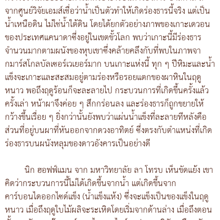
จากศูนย์วิจัยเอมส์เชื่อว่าน้ำเป็นตัวทำให้เกิดร่องธารนี้จริง แต่เป็น
น้ำเหนือดิน ไม่ใช่น้ำใต้ดิน โดยได้ยกตัวอย่างภาพของเกาะเดวอน
ของประเทศแคนาดาซึ่งอยู่ในเขตขั้วโลก พบว่าเกาะนี้มีร่องธาร
จำนวนมากตามผนังของหุบเขาซึ่งคล้ายคลึงกับที่พบในภาพจา
กมาร์สโกลบัลเซอร์เวเยอร์มาก บนเกาะแห่งนี้ ทุก ๆ ปีหิมะและน้ำ
แข็งจะเกาะและสะสมอยู่ตามร่องหรือรอยแตกของผาหินในฤดู
หนาว พอถึงฤดูร้อนก็จะละลายไป กระบวนการที่เกิดขึ้นครั้งแล้ว
ครั้งเล่า หน้าผาจึงค่อย ๆ สึกกร่อนลง และร่องธารก็ถูกขยายให้
กว้างขึ้นเรื่อย ๆ ยิ่งกว่านั้นยังพบว่าแผ่นน้ำแข็งที่ละลายทีหลังคือ
ส่วนที่อยู่บนผาที่หันออกจากดวงอาทิตย์ ซึ่งตรงกับตำแหน่งที่เกิด
ร่องธารบนผนังหลุมของดาวอังคารเป็นอย่างดี
นิก ฮอฟฟ์แมน จาก มหาวิทยาลัย ลา โทรบ เห็นขัดแย้ง เขา
คิดว่ากระบวนการนี้ไม่ได้เกิดขึ้นจากน้ำ แต่เกิดขึ้นจาก
คาร์บอนไดออกไซด์แข็ง (น้ำแข็งแห้ง) ซึ่งจะแข็งเป็นของแข็งในฤดู
หนาว เมื่อถึงฤดูใบไม้ผลิจะระเหิดโดยเริ่มจากด้านล่าง เมื่อถึงตอน