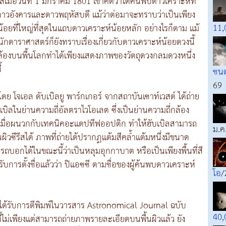
ีรีสเมื่อวันที่ 1 มกราคม 1801 เขาคิดว่าได้ค้นพบดาวเคราะห์ที่
ดาวอังคารและดาวพฤหัสบดี แม้ว่าต่อมาจะทราบว่าเป็นเพียง
11,
น้อยที่ใหญ่ที่สุดในแถบดาวเคราะห์น้อยหลัก อย่างไรก็ตาม แม้
ดาราศาสตร์ก็ยังทราบเรื่องเกี่ยวกับดาวเคราะห์น้อยดวงนี้
ากกล้องบนพื้นโลกทำได้เพียงแสดงภาพของวัตถุดวงกลมดวงหนึ่ง
้
ชนด
69
ย โจเอล ดับเบิลยู พาร์กเกอร์ จากสถาบันเซาท์เวสต์ ได้ถ่าย
ิลในย่านความถี่อัลตราไวโอเลต ซึ่งเป็นย่านความถี่กล้อง
 เมื่อผนวกกับเทคนิคอะแดปทีฟออปติก ทำให้ฮับเบิลสามารถ
ม.ค
ิวซีรีสได้ ภาพที่ถ่ายได้ปรากฏแต้มสีคล้ำแต้มหนึ่งมีขนาด
รถบอกได้ในขณะนี้ว่าเป็นหลุมอุกกาบาต หรือเป็นเพียงพื้นที่สี
้งรับการตั้งชื่อแล้วว่า ปิแอซซี ตามชื่อของผู้ค้นพบดาวเคราะห์
โอ
/
ะได้รับการตีพิมพ์ในวารสาร Astronomical Journal ฉบับ
40,
้ไม่เพียงแต่สามารถถ่ายภาพรายละเอียดบนพื้นผิวแล้ว ยัง