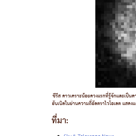
ซีรีส ดาวเคราะน้อยดวงแรกที่รู้จักและเป็น
ฮับเบิลในย่านความถี่อัลตราไวโอเลต แสดงแต
ที่มา: