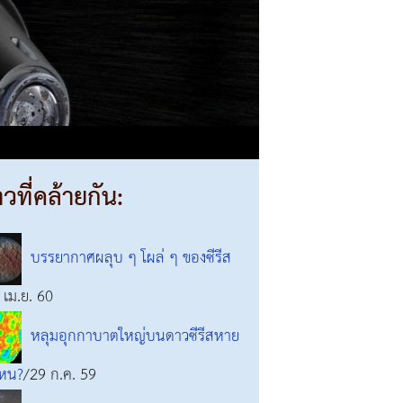
าวที่คล้ายกัน:
บรรยากาศผลุบ ๆ โผล่ ๆ ของซีรีส
 เม.ย. 60
หลุมอุกกาบาตใหญ่บนดาวซีรีสหาย
หน?
/29 ก.ค. 59