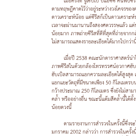
เมื่อครั้งที่ จูเซปเป ปิแอซซี ค้นพบซ
ตามทฤษฎีคาดไว้ว่าอยู่ระหว่างวงโคจรของ
ดาวเคราะห์น้อย แต่ซีรีสก็เป็นดาวเคราะห์
เวลาจะผ่านมานานถึงสองศตวรรษแล้ว แต่นัก
น้อยมาก ภาพถ่ายซีรีสที่ดีที่สุดที่ถ่ายจ
ไม่สามารถแสดงรายละเอียดได้มากไปกว่านี
เมื่อปี 2538 คณะนักดาราศาสตร์นำโด
ภาพซีรีสในด้วยกล้องโทรทรรศน์อวกาศฮับเบ
ฮับเบิลสามารถแยกความละเอียดได้สูงสุด
แยกแยะวัตถุที่มีขนาดเพียง 50 กิโลเมตรบนผ
กว้างประมาณ 250 กิโลเมตร ซึ่งยังไม่สามา
คล้ำ หรืออย่างอื่น ขณะนี้แต้มสีคล้ำนี้ได้ตั
น้อยดวงนี้
ตามรายงานการสำรวจในครั้งนี้ซึ่งจ
มกราคม 2002 กล่าวว่า การสำรวจในครั้งนี