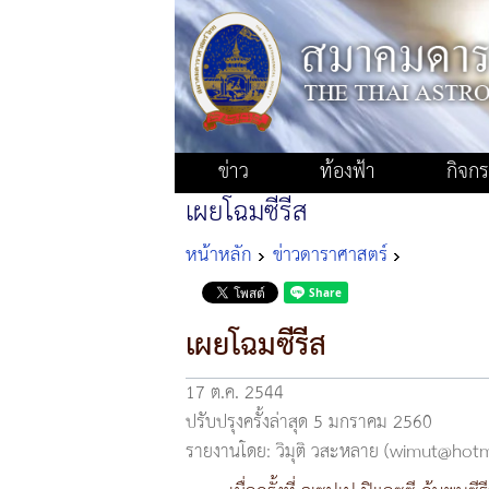
ข่าว
ท้องฟ้า
กิจก
เผยโฉมซีรีส
หน้าหลัก
ข่าวดาราศาสตร์
เผยโฉมซีรีส
17 ต.ค. 2544
ปรับปรุงครั้งล่าสุด 5 มกราคม 2560
รายงานโดย: วิมุติ วสะหลาย (wimut@hot