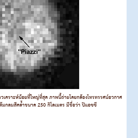
ดาวเคราะห์น้อยที่ใหญ่ที่สุด ภาพนี้ถ่ายโดยกล้องโทรทรรศน์อวกาศ
้มกลมสีคล้ำขนาด 250 กิโลเมตร มีชื่อว่า ปิแอซซี