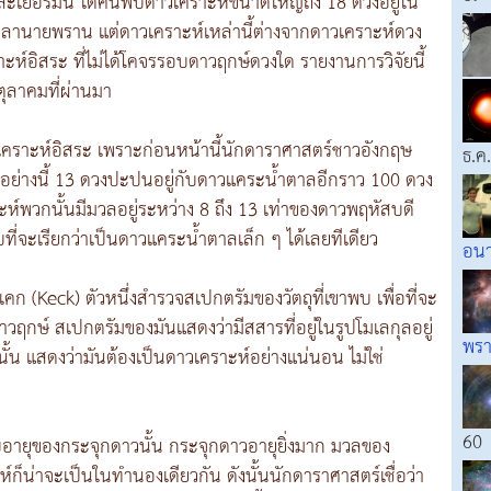
ะเยอรมนี ได้ค้นพบดาวเคราะห์ขนาดใหญ่ถึง 18 ดวงอยู่ใน
ิวลานายพราน แต่ดาวเคราะห์เหล่านี้ต่างจากดาวเคราะห์ดวง
ะห์อิสระ ที่ไม่ได้โคจรรอบดาวฤกษ์ดวงใด รายงานการวิจัยนี้
ตุลาคมที่ผ่านมา
บดาวเคราะห์อิสระ เพราะก่อนหน้านี้นักดาราศาสตร์ชาวอังกฤษ
ธ.ค
ะอย่างนี้ 13 ดวงปะปนอยู่กับดาวแคระน้ำตาลอีกราว 100 ดวง
์พวกนั้นมีมวลอยู่ระหว่าง 8 ถึง 13 เท่าของดาวพฤหัสบดี
อบที่จะเรียกว่าเป็นดาวแคระน้ำตาลเล็ก ๆ ได้เลยทีเดียว
อน
 เคก (Keck) ตัวหนึ่งสำรวจสเปกตรัมของวัตถุที่เขาพบ เพื่อที่จะ
ดาวฤกษ์ สเปกตรัมของมันแสดงว่ามีสสารที่อยู่ในรูปโมเลกุลอยู่
พร
เท่านั้น แสดงว่ามันต้องเป็นดาวเคราะห์อย่างแน่นอน ไม่ใช่
60
อายุของกระจุกดาวนั้น กระจุกดาวอายุยิ่งมาก มวลของ
ก็น่าจะเป็นในทำนองเดียวกัน ดังนั้นนักดาราศาสตร์เชื่อว่า