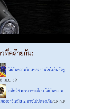
าวที่คล้ายกัน:
โล่กันความร้อนของยานโอไรอันยังดู
8 เม.ย. 69
อดีตวิศวกรนาซาเตือน โล่กันความ
นของอาร์เทมิส 2 อาจไม่ปลอดภัย
/19 ก.พ.