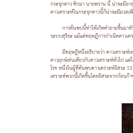
กระจุกดาว ซิกมา นายพราน นี้ น่าจะมีอายุ
ดาวเคราะห์ในกระจุกดาวนี้ก็น่าจะมีมวลเ
การค้นพบนี้ทำให้เกิดคำถามขึ้นมาทันท
ระบบสุริยะ แม้แต่ทฤษฎีการกำเนิดดาวเคราะ
มีทฤษฎีหนึ่งอธิบายว่า ดาวเคราะห์เ
ดาวฤกษ์เช่นเดียวกับดาวเคราะห์ทั่วไป แต
โรช หนึ่งในผู้ที่ค้นพบดาวเคราะห์อิสระ 13 ด
เคราะห์พวกนี้เกิดขึ้นโดยอิสระจากก้อนก๊า