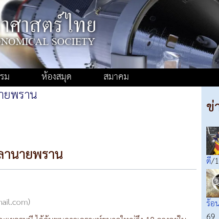
รรม
ห้องสมุด
สมาคม
นายพราน
ข่
วลานายพราน
ดี
/1
mail.com)
ร้อ
69