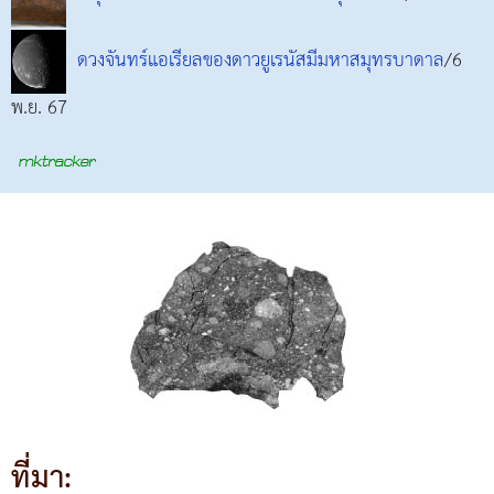
ดวงจันทร์แอเรียลของดาวยูเรนัสมีมหาสมุทรบาดาล
/6
พ.ย. 67
ที่มา: