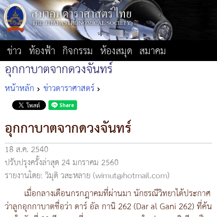
ข่าว
ท้องฟ้า
กิจกรรม
ห้องสมุด
สมาคม
อุกกาบาตจากดวงจันทร์
หน้าหลัก
ข่าวดาราศาสตร์
อุกกาบาตจากดวงจันทร์
18 ส.ค. 2540
ปรับปรุงครั้งล่าสุด 24 มกราคม 2560
รายงานโดย: วิมุติ วสะหลาย (wimut@hotmail.com)
เมื่อกลางเดือนกรกฎาคมที่ผ่านมา นักธรณีวิทยาได้ประกาศ
ว่าลูกอุกกาบาตชื่อว่า ดาร์ อัล กานิ 262 (Dar al Gani 262) ที่ค้น