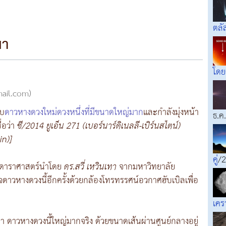
ตล
มา
โด
mail.com)
พบ
ดาวหางดวงใหม่ดวงหนึ่งที่มีขนาดใหญ่มาก
และกำลังมุ่งหน้า
ธ.ค
ื่อว่า
ซี/2014 ยูเอ็น 271 (เบอร์นาร์ดิเนลลี-เบิร์นสไตน์)
in)]
คู่
/2
ักดาราศาสตร์นำโดย
ดร.สวี่ เหวินเทา
จากมหาวิทยาลัย
ดาวหางดวงนี้อีกครั้งด้วยกล้องโทรทรรศน์อวกาศฮับเบิลเพื่อ
เคร
า ดาวหางดวงนี้ใหญ่มากจริง ด้วยขนาดเส้นผ่านศูนย์กลางอยู่