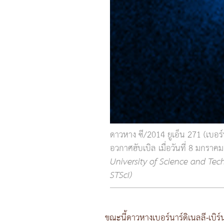
ดาวหาง ซี/2014 ยูเอ็น 271 (เบอร์
อวกาศฮับเบิล เมื่อวันที่ 8 มกราค
University of Science and Tec
STScI)
ขณะนี้ดาวหางเบอร์นาร์ดิเนลลี-เบิร์