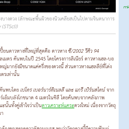
งบางดวง (ลักษณะพื้นผิวของนิวเคลียสเป็นไปตามจินตนาการ
(STScI))
ี้ยนดาวหางที่ใหญ่ที่สุดคือ ดาวหาง
ซี/2002 วีคิว 94
โลเมตร ค้นพบในปี 2545 โดยโครงการลิเนียร์ ดาวหางเฮล-บอ
สใหญ่มากยังมีขนาดแค่ครึ่งของดวงนี้ ส่วนดาวหางแฮลลีย์ที่โด่ง
ตรเท่านั้น
น์ค้นพบโดย
เปโดร เบอร์นาร์ดิเนลลี
และ
แกรี เบิร์นสไตน์
จาก
ตอร์เอ็มบลังโกขนาด 4 เมตรในชิลี โดยค้นพบจากคลังภาพ
ั้นทั้งคู่เข้าใจว่าเป็น
ดาวเคราะห์แคระ
ดวงใหม่ เนื่องจากวัตถุ
มา