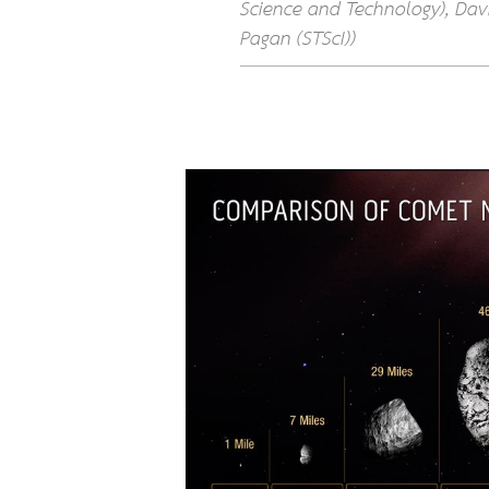
Science and Technology), Davi
Pagan (STScI))