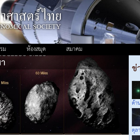
รรม
ห้องสมุด
สมาคม
มา
ข่
ด้า
ตุล