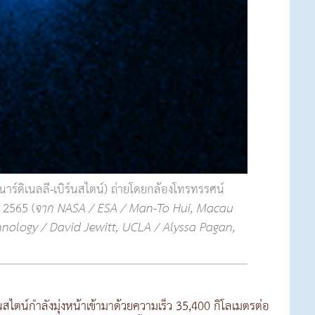
นาร์ดิเนลลี-เบิร์นสไตน์) ถ่ายโดยกล้องโทรทรรศน์
ม 2565 (
จาก NASA / ESA / Man-To Hui, Macau
hnology / David Jewitt, UCLA / Alyssa Pagan,
นสไตน์กำลังมุ่งหน้าเข้ามาด้วยความเร็ว 35,400 กิโลเมตรต่อ