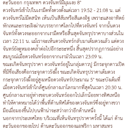
ตะวันออก กรุงเทพฯ ดวงจันทร์มีมุมเงย 8°
ดวงจันทร์เข้าไปในเงามืดทั้งดวงตั้งแต่เวลา 19:52 - 21:08 น. แต่
ดวงจันทร์ไม่มืดสนิท เห็นเป็นสีส้มหรือสีแดงอิฐ เพราะแสงอาทิตย์
หักเหและกระเจิงผ่านบรรยากาศโลกไปที่ดวงจันทร์ จากนั้นดวง
จันทร์ทั้งดวงจะออกจากเงามืดหรือสิ้นสุดจันทรุปราคาบางส่วนใน
เวลา 22:11 น. แม้เราจะเห็นดวงจันทร์กลับมาเต็มดวงแล้ว แต่ดวง
จันทร์ยังดูหมองคล้ำต่อไปอีกระยะหนึ่ง สิ้นสุดปรากฏการณ์อย่าง
สมบูรณ์เมื่อดวงจันทร์ออกจากเงามัวในเวลา 23:09 น.
ขณะเกิดจันทรุปราคา ดวงจันทร์อยู่ในกลุ่มดาวปู มีกระจุกดาวเปิด
ที่มีชื่อเสียงคือกระจุกดาวรังผึ้ง ขณะเกิดจันทรุปราคาเต็มดวง
กระจุกดาวรังผึ้งอยู่สูงเหนือดวงจันทร์ประมาณ 5° ขณะบังเต็มที่
เมื่อดวงจันทร์เข้าใกล้ศูนย์กลางเงาโลกมากที่สุดในเวลา 20:30 น.
ศูนย์กลางเงาอยู่ห่างขอบดวงจันทร์ออกไปเล็กน้อยทางทิศเหนือ
ทำให้คาดหมายได้ว่าพื้นที่ด้านทิศใต้ของดวงจันทร์ซึ่งอยู่ทางขวา
มือเมื่อมองขึ้นไปบนฟ้าน่าจะสว่างกว่าอีกด้านหนึ่ง
นอกจากประเทศไทย บริเวณที่เห็นจันทรุปราคาครั้งนี้ ได้แก่ ด้าน
ตะวันออกของยุโรป ด้านตะวันออกของแอฟริกา มหาสมุทร