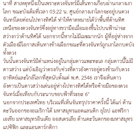
นาที สาเหตุหนึ่งเป็นเพราะดวงจันทร์มีเส้นทางเกือบผ่านกลางเงา
โลก ขณะบังเต็มที่เวลา 03:22 น. ศูนย์กลางเงาโลกจะอยู่บนดวง
จันทร์โดยค่อนไปทางทิศใต้ ทำให้คาดหมายได้ว่าพื้นที่ด้านทิศ
เหนือของดวงจันทร์ซึ่งอยู่ทางขวามือเมื่อมองขึ้นไปบนฟ้าน่าจะ
สว่างกว่าด้านทิศใต้ นอกจากนี้หากไม่มีเมฆมากนัก ผู้ที่อยู่ห่างจาก
ตัวเมืองมีโอกาสเห็นทางช้างเผือกขณะที่ดวงจันทร์ถูกเงาโลกบดบัง
ทั้งดวง
วันนั้นดวงจันทร์มีตำแหน่งอยู่ในกลุ่มดาวแพะทะเล กลุ่มดาวนี้ไม่มี
ดาวสว่าง แต่บังเอิญว่าตรงกับช่วงที่ดาวอังคารอยู่ตรงข้ามกับดวง
อาทิตย์และใกล้โลกที่สุดนับตั้งแต่ พ.ศ. 2546 เราจึงเห็นดาว
อังคารเป็นดาวสว่างเด่นอยู่ห่างไปทางทิศใต้หรือซ้ายมือของดวง
จันทร์เมื่อเทียบกับระนาบขอบฟ้าที่ระยะ 6°
นอกจากประเทศไทย บริเวณที่เห็นจันทรุปราคาครั้งนี้ ได้แก่ ด้าน
ตะวันออกของอเมริกาใต้ มหาสมุทรแอตแลนติก ยุโรป แอฟริกา
เอเชีย มหาสมุทรอินเดีย ออสเตรเลีย ด้านตะวันตกของมหาสมุทร
แปซิฟิก และแอนตาร์กติกา