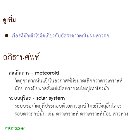
ดูเพิ่ม
●
เรื่องที่มักเข้าใจผิดเกี่ยวกับอัตราดาวตกในฝนดาวตก
อภิธานศัพท์
สะเก็ดดาว - meteoroid
วัตถุจำพวกหินแข็งในอวกาศที่มีขนาดเล็กกว่าดาวเคราะห์
น้อย อาจมีขนาดตั้งแต่เม็ดทรายจนใหญ่เท่าโอ่งน้ำ
ระบบสุริยะ - solar system
ระบบของวัตถุที่ประกอบด้วยดาวฤกษ์ โดยมีวัตถุอื่นโคจร
รอบดาวฤกษ์นั้น เช่น ดาวเคราะห์ ดาวเคราะห์น้อย ดาวหาง