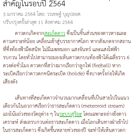
สำคัญในรอบปี 2564
3 มกราคม 2564
โดย: วรเชษฐ์ บุญปลอด
ปรับปรุงครั้งล่าสุด 11 สิงหาคม 2564
ดาวตกเกิดจาก
สะเก็ดดาว
ซึ่งเป็นชิ้นส่วนของดาวหางและ
ดาวเคราะห์น้อย เคลื่อนเข้าสู่บรรยากาศโลก หากสังเกตจากสถาน
ที่ซึ่งท้องฟ้ามืดสนิท ไม่มีเมฆหมอก แสงจันทร์ และแสงไฟฟ้า
รบกวน โดยทั่วไปสามารถมองเห็นดาวตกบนท้องฟ้าได้เฉลี่ยราว 6
ดวงต่อชั่วโมง ดาวตกที่สว่างมากเรียกว่าลูกไฟ (fireball) หาก
ระเบิดเรียกว่าดาวตกชนิดระเบิด (bolide) ซึ่งบางครั้งก่อให้เกิด
เสียงดัง
เส้นทางที่สะเก็ดดาวจำนวนมากเคลื่อนที่เป็นสายไปในแนว
เดียวกันในอวกาศเรียกว่าธารสะเก็ดดาว (meteoroid stream)
แรงโน้มถ่วงของวัตถุต่าง ๆ ใน
ระบบสุริยะ
โดยเฉพาะอย่างยิ่งดาว
เคราะห์ ส่งผลรบกวนต่อธารสะเก็ดดาว เมื่อโลกเดินทางฝ่าเข้าไป
ในธารสะเก็ดดาว ซึ่งเกิดขึ้นหลายช่วงของปี จะทำให้เห็นดาวตก