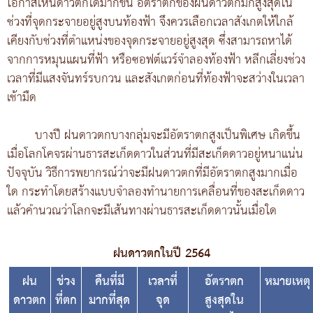
โอกาสเห็นดาวตกได้มากขึ้น อัตราตกของฝนดาวตกมักสูงสุดใน
ช่วงที่จุดกระจายอยู่สูงบนท้องฟ้า จึงควรเลือกเวลาสังเกตให้ใกล้
เคียงกับช่วงที่ตำแหน่งของจุดกระจายอยู่สูงสุด ซึ่งสามารถหาได้
จากการหมุนแผนที่ฟ้า หรือซอฟต์แวร์จำลองท้องฟ้า หลีกเลี่ยงช่วง
เวลาที่มีแสงจันทร์รบกวน และสังเกตก่อนที่ท้องฟ้าจะสว่างในเวลา
เช้ามืด
บางปี ฝนดาวตกบางกลุ่มจะมีอัตราตกสูงเป็นพิเศษ เกิดขึ้น
เมื่อโลกโคจรผ่านธารสะเก็ดดาวในส่วนที่มีสะเก็ดดาวอยู่หนาแน่น
ปัจจุบัน วิธีการพยากรณ์ว่าจะมีฝนดาวตกที่มีอัตราตกสูงมากเมื่อ
ใด กระทำโดยสร้างแบบจำลองทำนายการเคลื่อนที่ของสะเก็ดดาว
แล้วคำนวณว่าโลกจะมีเส้นทางผ่านธารสะเก็ดดาวนั้นเมื่อใด
ฝนดาวตกในปี 2564
ฝน
ช่วง
คืนที่มี
เวลาที่
อัตราตก
หมายเหตุ
ดาวตก
ที่ตก
มากที่สุด
จุด
สูงสุดใน