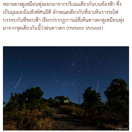
หลายดวงดูเหมือนพุ่งออกมาจากบริเวณเดียวกันบนท้องฟ้า ซึ่ง
เป็นมุมมองในเชิงทัศนมิติ ลักษณะเดียวกับที่เราเห็นรางรถไฟ
บรรจบกันที่ขอบฟ้า เรียกปรากฏการณ์ที่เห็นดาวตกดูเหมือนพุ่ง
มาจากจุดเดียวกันนี้ว่าฝนดาวตก (meteor shower)