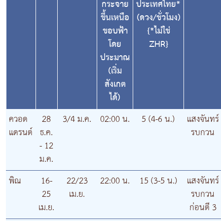
กระจาย
ประเทศไทย*
ขึ้นเหนือ
(ดวง/ชั่วโมง)
ขอบฟ้า
{*ไม่ใช่
โดย
ZHR}
ประมาณ
(เริ่ม
สังเกต
ได้)
ควอด
28
3/4 ม.ค.
02:00 น.
5 (4-6 น.)
แสงจันทร์
แดรนต์
ธ.ค.
รบกวน
- 12
ม.ค.
พิณ
16-
22/23
22:00 น.
15 (3-5 น.)
แสงจันทร์
25
เม.ย.
รบกวน
เม.ย.
ก่อนตี 3