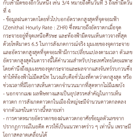
กับเช้ามืดของอีกวันหนึ่ง เช่น 3/4 หมายถึงคืนวันที่ 3 ถึงเช้ามืดวัน
ที่ 4
- ข้อมูลฝนดาวตกโดยทั่วไปบอกอัตราตกสูงสุดที่จุดจอมฟ้า
(Zenithal Hourly Rate : ZHR) ซึ่งหมายถึงอัตราตกเมื่อจุด
กระจายอยู่ที่จุดเหนือศีรษะ และท้องฟ้ามืดจนเห็นดาวจางที่สุด
ด้วยโชติมาตร 6.5 ในการสังเกตการณ์จริง มุมเงยของจุดกระจาย
และอัตราตกสูงสุดที่จุดจอมฟ้ามีการเปลี่ยนแปลงตามเวลา ตัวเลข
อัตราตกสูงสุดในตารางนี้ได้คำนวณสำหรับประเทศไทยโดยเฉพาะ
โดยคำนึงถึงมุมเงยของจุดกระจายและผลจากแสงจันทร์รบกวนซึ่ง
ทำให้ท้องฟ้าไม่มืดสนิท ในวงเล็บคือชั่วโมงที่คาดว่าตกสูงสุด หรือ
ช่วงเวลาที่มีโอกาสเห็นดาวตกจำนวนมากที่สุดหากไม่มีเมฆบัง
- นอกจากเมฆ มลพิษทางแสงเป็นอุปสรรคสำคัญในการเห็น
ดาวตก การสังเกตดาวตกในเมืองใหญ่จะมีจำนวนดาวตกลดลง
จากตัวเลขในตารางนี้หลายเท่า
- การคาดหมายอัตราตกของฝนดาวตกอาศัยข้อมูลตัวเลขจาก
ปรากฏการณ์ในอดีต ควรใช้เป็นแนวทางคร่าว ๆ เท่านั้น เพราะมี
โอกาสคลาดเคลื่อนได้