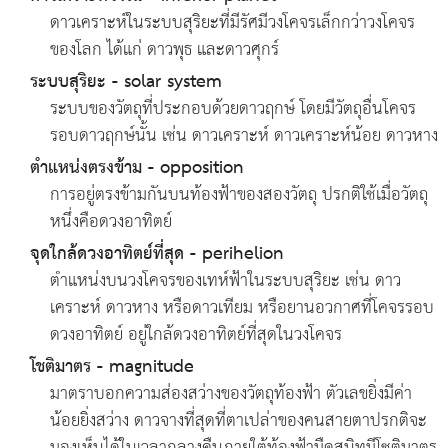
ดาวเคราะห์ในระบบสุริยะที่มีรัศมีวงโคจรเล็กกว่าวงโคจร
ของโลก ได้แก่ ดาวพุธ และดาวศุกร์
ระบบสุริยะ - solar system
ระบบของวัตถุที่ประกอบด้วยดาวฤกษ์ โดยมีวัตถุอื่นโคจร
รอบดาวฤกษ์นั้น เช่น ดาวเคราะห์ ดาวเคราะห์น้อย ดาวหาง
ตำแหน่งตรงข้าม - opposition
การอยู่ตรงข้ามกันบนท้องฟ้าของสองวัตถุ ปรกติใช้เมื่อวัตถุ
หนึ่งคือดวงอาทิตย์
จุดใกล้ดวงอาทิตย์ที่สุด - perihelion
ตำแหน่งบนวงโคจรของเทห์ฟ้าในระบบสุริยะ เช่น ดาว
เคราะห์ ดาวหาง หรือดาวเทียม หรือยานอวกาศที่โคจรรอบ
ดวงอาทิตย์ อยู่ใกล้ดวงอาทิตย์ที่สุดในวงโคจร
โชติมาตร - magnitude
มาตราบอกความส่องสว่างของวัตถุท้องฟ้า ตัวเลขยิ่งมีค่า
น้อยยิ่งสว่าง ดาวจางที่สุดที่ตาเปล่าของคนสายตาปรกติจะ
มองเห็นได้ในเวลากลางคืนภายใต้ท้องฟ้ามืดสนิทมีโชติมาตร