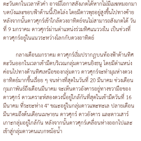
ตะวันตกในเวลาหัวค่ำ อาจมีโอกาสสังเกตได้หากไม่มีเมฆหมอกมา
บดบังและขอบฟ้าด้านนี้เปิดโล่ง โดยมีดาวพุธอยู่สูงขึ้นไปทางซ้าย
หลังจากนั้นดาวศุกร์เข้าใกล้ดวงอาทิตย์จนไม่สามารถสังเกตได้ วัน
ที่ 9 มกราคม ดาวศุกร์ผ่านตำแหน่งร่วมทิศแนววงใน เป็นช่วงที่
ดาวศุกร์อยู่ในแนวระหว่างโลกกับดวงอาทิตย์
กลางเดือนมกราคม ดาวศุกร์เริ่มปรากฏบนท้องฟ้าด้านทิศ
ตะวันออกในเวลาเช้ามืดบริเวณกลุ่มดาวคนยิงธนู โดยมีตำแหน่ง
ค่อนไปทางด้านทิศเหนือของกลุ่มดาว ดาวศุกร์จะทำมุมห่างดวง
อาทิตย์มากขึ้นเรื่อย ๆ จนห่างที่สุดในวันที่ 20 มีนาคม ช่วงเดือน
กุมภาพันธ์ถึงเดือนมีนาคม จะเห็นดาวอังคารอยู่ทางขวามือของ
ดาวศุกร์ ดาวเคราะห์สองดวงนี้อยู่ใกล้กันที่สุดในเช้ามืดวันที่ 16
มีนาคม ที่ระยะห่าง 4° ขณะอยู่ในกลุ่มดาวแพะทะเล ปลายเดือน
มีนาคมถึงต้นเดือนเมษายน ดาวศุกร์ ดาวอังคาร และดาวเสาร์
เกาะกลุ่มอยู่ใกล้กัน หลังจากนั้นดาวศุกร์เคลื่อนห่างออกไปและ
เข้าสู่กลุ่มดาวคนแบกหม้อน้ำ