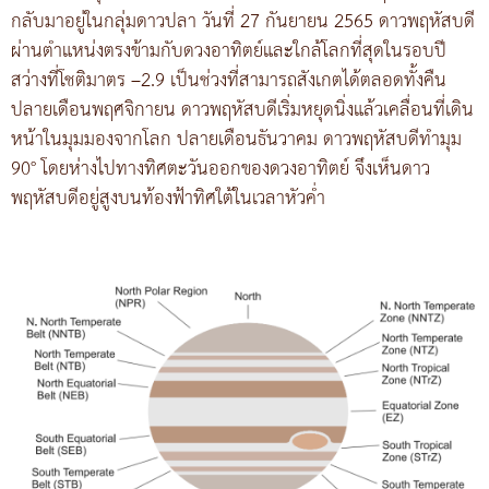
กลับมาอยู่ในกลุ่มดาวปลา วันที่ 27 กันยายน 2565 ดาวพฤหัสบดี
ผ่านตำแหน่งตรงข้ามกับดวงอาทิตย์และใกล้โลกที่สุดในรอบปี
สว่างที่โชติมาตร –2.9 เป็นช่วงที่สามารถสังเกตได้ตลอดทั้งคืน
ปลายเดือนพฤศจิกายน ดาวพฤหัสบดีเริ่มหยุดนิ่งแล้วเคลื่อนที่เดิน
หน้าในมุมมองจากโลก ปลายเดือนธันวาคม ดาวพฤหัสบดีทำมุม
90° โดยห่างไปทางทิศตะวันออกของดวงอาทิตย์ จึงเห็นดาว
พฤหัสบดีอยู่สูงบนท้องฟ้าทิศใต้ในเวลาหัวค่ำ