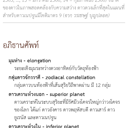
2565, ..., 13 = มกราคม 2566, 14 = กุมภาพันธ์ 2566) ขนาด
ของดาวในภาพสอดคล้องกับความสว่าง ดาวดวงเล็กที่สุดในแผนที่
สำหรับดาวเนปจูนมีโชติมาตร 9 (
จาก วรเชษฐ์ บุญปลอด)
อภิธานศัพท์
มุมห่าง - elongation
ระยะเชิงมุมระหว่างดวงอาทิตย์กับวัตถุท้องฟ้า
กลุ่มดาวจักรราศี - zodiacal constellation
กลุ่มดาวบนท้องฟ้าที่เส้นสุริยวิถีพาดผ่าน มี 12 กลุ่ม
ดาวเคราะห์วงนอก - superior planet
ดาวเคราะห์ในระบบสุริยะที่มีรัศมีวงโคจรใหญ่กว่าวงโคจร
ของโลก ได้แก่ ดาวอังคาร ดาวพฤหัสบดี ดาวเสาร์ ดาว
ยูเรนัส และดาวเนปจูน
ดาวเคราะห์วงใน - inferior planet