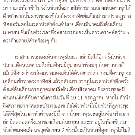
ช่วงหนึ่งในรอบปี เพราะดาวพุธทำมุมห่างจากดวงอาทิตย์ค่อนข้าง
มาก และท้องฟ้าโปร่งในช่วงนี้จะช่วยให้สามารถมองเห็นดาวพุธได้
ดี หลังจากนั้นดาวพุธจะเข้าใกล้ดวงอาทิตย์แล้วกลับมาปรากฏทาง
ทิศตะวันตกในเวลาหัวค่ำตั้งแต่ปลายเดือนมีนาคมถึงต้นเดือน
เมษายน ซึ่งเป็นช่วงเวลาที่จะสามารถมองเห็นดาวเคราะห์สว่าง 5
ดวงด้วยตาเปล่าพร้อมๆ กัน
เราสามารถมองเห็นดาวพุธในเวลาเช้ามืดได้อีกครั้งในช่วง
ปลายเดือนเมษายนถึงต้นเดือนมิถุนายน พร้อมๆ กับดาวหางลี
เนียร์ที่คาดว่าจะส่องสว่างมองเห็นได้ด้วยตาเปล่า ก่อนที่ดาวพุธจะ
เคลื่อนเข้าหาดวงอาทิตย์ แล้วกลับมาปรากฏในเวลาหัวค่ำอีกครั้ง
ตั้งแต่ต้นเดือนกรกฎาคมจนถึงต้นเดือนสิงหาคม ซึ่งดาวพุธจะมี
ตำแหน่งใกล้กับดาวอังคารในวันที่ 10-11 กรกฎาคม หากไม่คำนึง
ถึงสภาพอากาศและปริมาณเมฆ ถือได้ว่าช่วงนี้เป็นช่วงที่ดูดาวพุธ
ได้ดีที่สุดในเวลาหัวค่ำของปีนี้ จากนั้นดาวพุธจะอยู่ในท้องฟ้าเวลา
เช้ามืดตลอดครึ่งแรกของเดือนกันยายน และมาอยู่ในท้องฟ้าเวลา
หัวค่ำตลอดเดือนพฤศจิกายน 2 ช่วงนี้จะเป็นช่วงที่ดูดาวพุธได้ไม่ดี