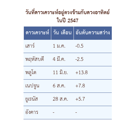
วันที่ดาวเคราะห์อยู่ตรงข้ามกับดวงอาทิตย์
ในปี 2547
ดาวเคราะห์
วัน เดือน
อันดับความสว่าง
เสาร์
1 ม.ค.
-0.5
พฤหัสบดี
4 มี.ค.
-2.5
พลูโต
11 มิ.ย.
+13.8
เนปจูน
6 ส.ค.
+7.8
ยูเรนัส
28 ส.ค.
+5.7
อังคาร
-
-