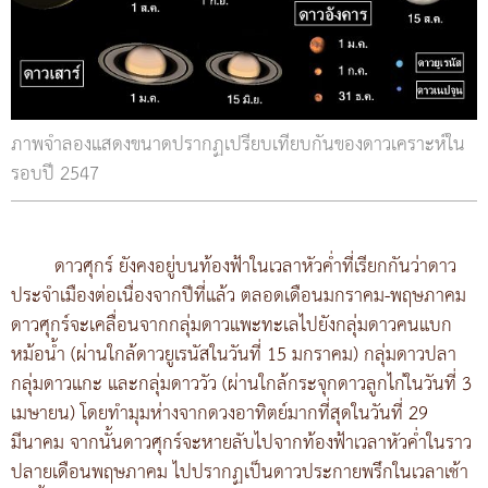
ภาพจำลองแสดงขนาดปรากฏเปรียบเทียบกันของดาวเคราะห์ใน
รอบปี 2547
ดาวศุกร์ ยังคงอยู่บนท้องฟ้าในเวลาหัวค่ำที่เรียกกันว่าดาว
ประจำเมืองต่อเนื่องจากปีที่แล้ว ตลอดเดือนมกราคม-พฤษภาคม
ดาวศุกร์จะเคลื่อนจากกลุ่มดาวแพะทะเลไปยังกลุ่มดาวคนแบก
หม้อน้ำ (ผ่านใกล้ดาวยูเรนัสในวันที่ 15 มกราคม) กลุ่มดาวปลา
กลุ่มดาวแกะ และกลุ่มดาววัว (ผ่านใกล้กระจุกดาวลูกไก่ในวันที่ 3
เมษายน) โดยทำมุมห่างจากดวงอาทิตย์มากที่สุดในวันที่ 29
มีนาคม จากนั้นดาวศุกร์จะหายลับไปจากท้องฟ้าเวลาหัวค่ำในราว
ปลายเดือนพฤษภาคม ไปปรากฏเป็นดาวประกายพรึกในเวลาเช้า