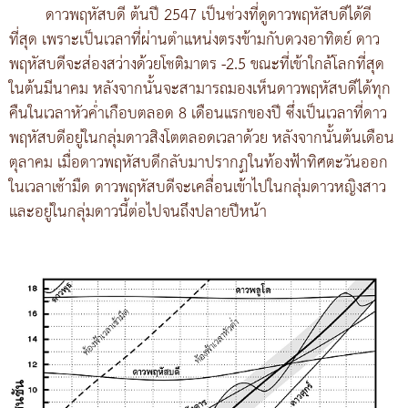
ดาวพฤหัสบดี ต้นปี 2547 เป็นช่วงที่ดูดาวพฤหัสบดีได้ดี
ที่สุด เพราะเป็นเวลาที่ผ่านตำแหน่งตรงข้ามกับดวงอาทิตย์ ดาว
พฤหัสบดีจะส่องสว่างด้วยโชติมาตร -2.5 ขณะที่เข้าใกล้โลกที่สุด
ในต้นมีนาคม หลังจากนั้นจะสามารถมองเห็นดาวพฤหัสบดีได้ทุก
คืนในเวลาหัวค่ำเกือบตลอด 8 เดือนแรกของปี ซึ่งเป็นเวลาที่ดาว
พฤหัสบดีอยู่ในกลุ่มดาวสิงโตตลอดเวลาด้วย หลังจากนั้นต้นเดือน
ตุลาคม เมื่อดาวพฤหัสบดีกลับมาปรากฏในท้องฟ้าทิศตะวันออก
ในเวลาเช้ามืด ดาวพฤหัสบดีจะเคลื่อนเข้าไปในกลุ่มดาวหญิงสาว
และอยู่ในกลุ่มดาวนี้ต่อไปจนถึงปลายปีหน้า