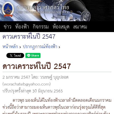
ข่าว
ท้องฟ้า
กิจกรรม
ห้องสมุด
สมาคม
ดาวเคราะห์ในปี 2547
หน้าหลัก
ปรากฏการณ์ท้องฟ้า
ดาวเคราะห์ในปี 2547
2 มกราคม 2547
โดย: วรเชษฐ์ บุญปลอด
(worachateb@yahoo.com)
ปรับปรุงครั้งล่าสุด 30 มิถุนายน 2565
ดาวพุธ มองเห็นได้ในท้องฟ้าเวลาเช้ามืดตลอดเดือนมกราคม
ช่วงนี้ถือว่าสามารถมองเห็นดาวพุธในเวลาก่อนรุ่งอรุณได้ดีที่สุด