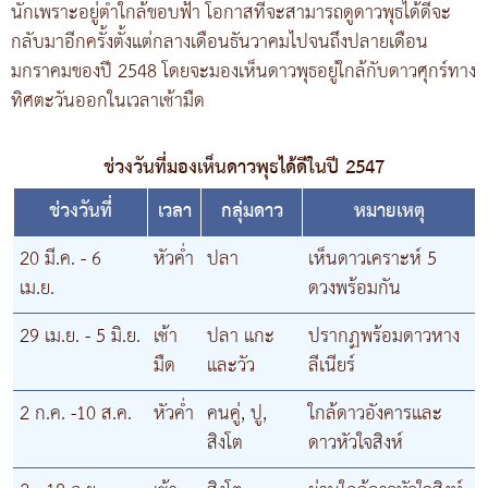
นักเพราะอยู่ต่ำใกล้ขอบฟ้า โอกาสที่จะสามารถดูดาวพุธได้ดีจะ
กลับมาอีกครั้งตั้งแต่กลางเดือนธันวาคมไปจนถึงปลายเดือน
มกราคมของปี 2548 โดยจะมองเห็นดาวพุธอยู่ใกล้กับดาวศุกร์ทาง
ทิศตะวันออกในเวลาเช้ามืด
ช่วงวันที่มองเห็นดาวพุธได้ดีในปี 2547
ช่วงวันที่
เวลา
กลุ่มดาว
หมายเหตุ
20 มี.ค. - 6
หัวค่ำ
ปลา
เห็นดาวเคราะห์ 5
เม.ย.
ดวงพร้อมกัน
29 เม.ย. - 5 มิ.ย.
เช้า
ปลา แกะ
ปรากฏพร้อมดาวหาง
มืด
และวัว
ลีเนียร์
2 ก.ค. -10 ส.ค.
หัวค่ำ
คนคู่, ปู,
ใกล้ดาวอังคารและ
สิงโต
ดาวหัวใจสิงห์