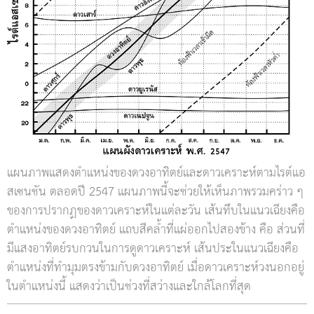
แผนภาพแสดงตำแหน่งของดวงอาทิตย์และดาวเคราะห์ตามไรต์แอ
สเซนชัน ตลอดปี 2547 แผนภาพนี้จะช่วยให้เห็นภาพรวมคร่าว ๆ
ของการปรากฏของดาวเคราะห์ในแต่ละวัน เส้นทึบในแนวเฉียงคือ
ตำแหน่งของดวงอาทิตย์ แถบสีคล้ำที่แผ่ออกไปสองข้าง คือ ส่วนที่
มีแสงอาทิตย์รบกวนในการดูดาวเคราะห์ เส้นประในแนวเฉียงคือ
ตำแหน่งที่ทำมุมตรงข้ามกับดวงอาทิตย์ เมื่อดาวเคราะห์วงนอกอยู่
ในตำแหน่งนี้ แสดงว่าเป็นช่วงที่สว่างและใกล้โลกที่สุด