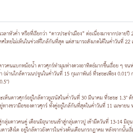
เวลาหัวค่ำ หรือที่เรียกว่า “ดาวประจำเมือง” ต่อเนื่องมาจากปลายปี 
ทยไม่เห็นในช่วงที่ใกล้กันที่สุด แต่สามารถสังเกตได้ในค่ำวันที่ 22 แ
่มดาวคนแบกหม้อน้ำ ดาวศุกร์ทำมุมห่างดวงอาทิตย์มากขึ้นเรื่อย ๆ จนห่า
 (ผ่านใกล้ดาวเนปจูนในค่ำวันที่ 15 กุมภาพันธ์ ที่ระยะเพียง 0.01°) 
0.5°)
ดาวศุกร์อยู่ใกล้ดาวยูเรนัสในค่ำวันที่ 30 มีนาคม ที่ระยะ 1.3° ต้น
ทางขวามือของดาวศุกร์ ทั้งคู่อยู่ใกล้กันที่สุดในค่ำวันที่ 11 เมษายน ห
ลุ่มดาวคนคู่ เดือนมิถุนายนเข้าสู่กลุ่มดาวปู เช้ามืดวันที่ 13-14 มิถุ
่มดาวสิงโต อยู่ใกล้ดาวอังคารในช่วงต้นเดือนกรกฎาคม หลังจากนั้นเริ