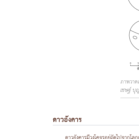
ภาพวาดแ
เชษฐ์ บ
ดาวอังคาร
ดาวอังคารมีวงโคจรอยู่ถัดไปจากโลกตา