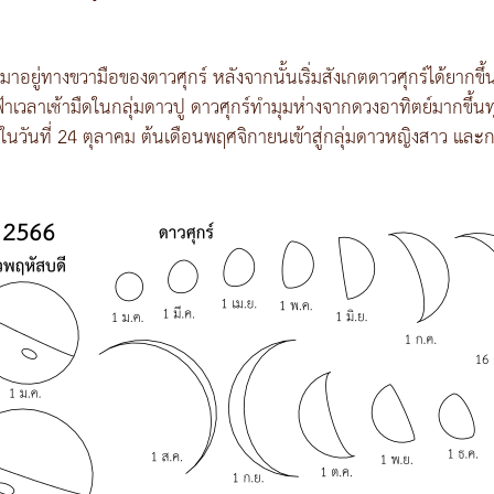
ู่ทางขวามือของดาวศุกร์ หลังจากนั้นเริ่มสังเกตดาวศุกร์ได้ยากขึ้น
าเวลาเช้ามืดในกลุ่มดาวปู ดาวศุกร์ทำมุมห่างจากดวงอาทิตย์มากขึ้นทุ
ุดในวันที่ 24 ตุลาคม ต้นเดือนพฤศจิกายนเข้าสู่กลุ่มดาวหญิงสาว และกล