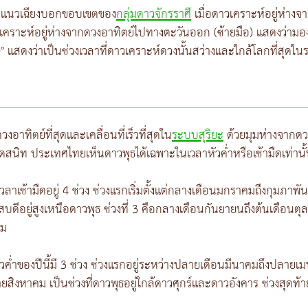
ในแนวเฉียงบอกขอบเขตของ
กลุ่มดาวจักรราศี
เมื่อดาวเคราะห์อยู่ห่าง
าวเคราะห์อยู่ห่างจากดวงอาทิตย์ไปทางตะวันออก (ซ้ายมือ) แสดงว่ามอง
0° แสดงว่าเป็นช่วงเวลาที่ดาวเคราะห์ดวงนั้นสว่างและใกล้โลกที่สุดใน
วงอาทิตย์ที่สุดและเคลื่อนที่เร็วที่สุดใน
ระบบสุริยะ
ด้วยมุมห่างจากดว
มืดสนิท ประเทศไทยเห็นดาวพุธได้เฉพาะในเวลาหัวค่ำหรือเช้ามืดเท่านั
นเวลาเช้ามืดอยู่ 4 ช่วง ช่วงแรกเริ่มตั้งแต่กลางเดือนมกราคมถึงกุมภาพ
ดีอยู่สูงเหนือดาวพุธ ช่วงที่ 3 คือกลางเดือนกันยายนถึงต้นเดือนตุลา
คม
หัวค่ำของปีนี้มี 3 ช่วง ช่วงแรกอยู่ระหว่างปลายเดือนมีนาคมถึงปลาย
สิงหาคม เป็นช่วงที่ดาวพุธอยู่ใกล้ดาวศุกร์และดาวอังคาร ช่วงสุดท