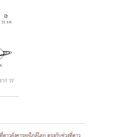
จาก วร
่ดาวอังคารอยู่ใกล้โลก ตรงกับช่วงที่ดาว