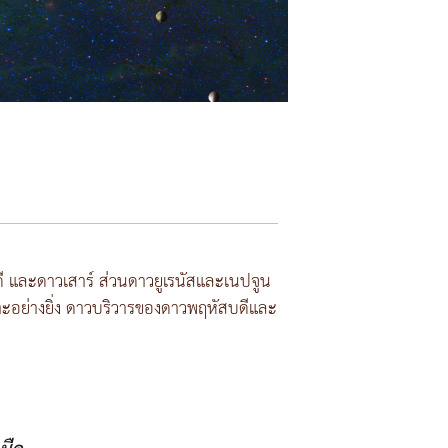
บดี และดาวเสาร์ ส่วนดาวยูเรนัสและเนปจูน
ะอย่างยิ่ง ดาวบริวารของดาวพฤหัสบดีและ