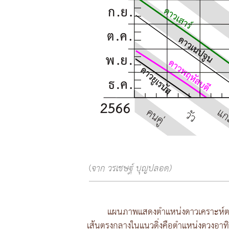
(
จาก วรเชษฐ์ บุญปลอด)
แผนภาพแสดงตำแหน่งดาวเคราะห์
เส้นตรงกลางในแนวดิ่งคือตำแหน่งดวงอาท