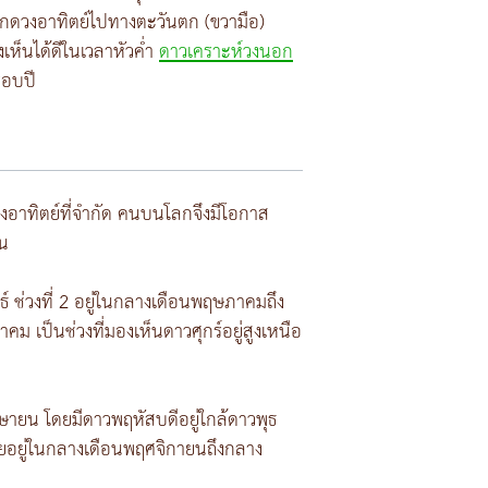
จากดวงอาทิตย์ไปทางตะวันตก (ขวามือ)
เห็นได้ดีในเวลาหัวค่ำ
ดาวเคราะห์วงนอก
รอบปี
งอาทิตย์ที่จำกัด คนบนโลกจึงมีโอกาส
้น
ันธ์ ช่วงที่ 2 อยู่ในกลางเดือนพฤษภาคมถึง
คม เป็นช่วงที่มองเห็นดาวศุกร์อยู่สูงเหนือ
เมษายน โดยมีดาวพฤหัสบดีอยู่ใกล้ดาวพุธ
้ายอยู่ในกลางเดือนพฤศจิกายนถึงกลาง