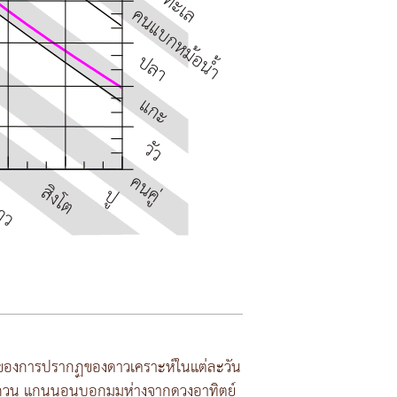
 ของการปรากฏของดาวเคราะห์ในแต่ละวัน
รบกวน แกนนอนบอกมุมห่างจากดวงอาทิตย์