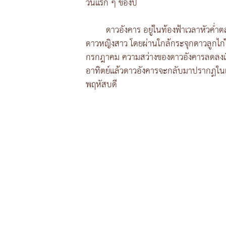
วันแรก ๆ ของปี
ดาวอังคาร อยู่ในท้องฟ้าเวลาหัวค่ำต
ดาวหญิงสาว โดยผ่านใกล้กระจุกดาวลูกไก่ใ
กรกฎาคม ความสว่างของดาวอังคารลดลงเรื่อย
อาทิตย์แล้วดาวอังคารจะกลับมาปรากฏในเวล
พฤหัสบดี