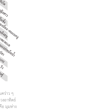
มคร่าว ๆ
วงอาทิตย์
ือ มุมห่าง