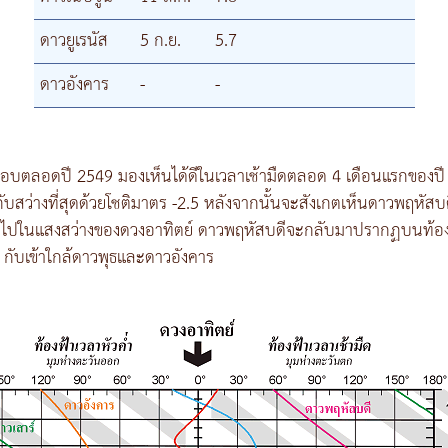
ดาวยูเรนัส
5 ก.ย.
5.7
ดาวอังคาร
-
-
เกือบตลอดปี 2549 มองเห็นได้ดีในเวลาเช้ามืดตลอด 4 เดือนแรกของปี
บสว่างที่สุดด้วยโชติมาตร -2.5 หลังจากนั้นจะสังเกตเห็นดาวพฤหัสบด
าไปในแสงสว่างของดวงอาทิตย์ ดาวพฤหัสบดีจะกลับมาปรากฏบนท้องฟ้า
 กับเข้าใกล้ดาวพุธและดาวอังคาร