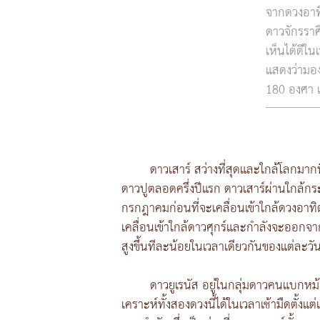
จากดวงอาท
ดาวจักรราศ
เห็นได้ดีใ
แสดงว่ามอง
180 องศา แ
ดาวเสาร์ สว่างที่สุดและใกล้โลกมาก
ดาวปูตลอดครึ่งปีแรก ดาวเสาร์ผ่านใกล้กร
กรกฎาคมก่อนที่จะเคลื่อนเข้าใกล้ดวงอาทิต
เคลื่อนเข้าใกล้ดาวศุกร์และกำลังจะออกจาก
สูงขึ้นทีละน้อยในเวลาเดียวกันของแต่ละวั
ดาวยูเรนัส อยู่ในกลุ่มดาวคนแบกหม้
เคราะห์ทั้งสองดวงนี้ได้ในเวลาเช้ามืดตั