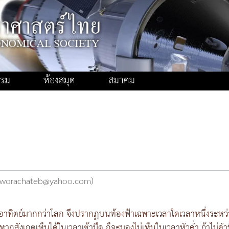
รรม
ห้องสมุด
สมาคม
ด (worachateb@yahoo.com)
วงอาทิตย์มากกว่าโลก จึงปรากฏบนท้องฟ้าเฉพาะเวลาใดเวลาหนึ่งระหว่
ะหากสังเกตเห็นได้ในเวลาเช้ามืด ก็จะมองไม่เห็นในเวลาหัวค่ำ ถ้าไม่