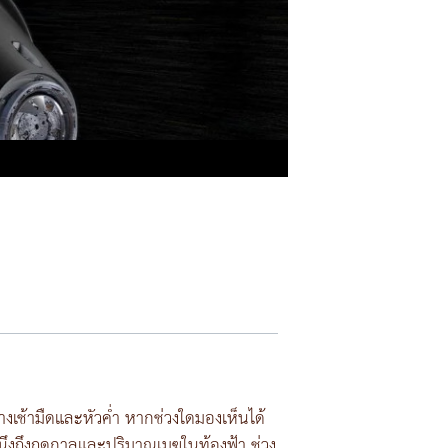
างเช้ามืดและหัวค่ำ หากช่วงใดมองเห็นได้
คำนึงถึงฤดูกาลและปริมาณเมฆในท้องฟ้า ช่วง