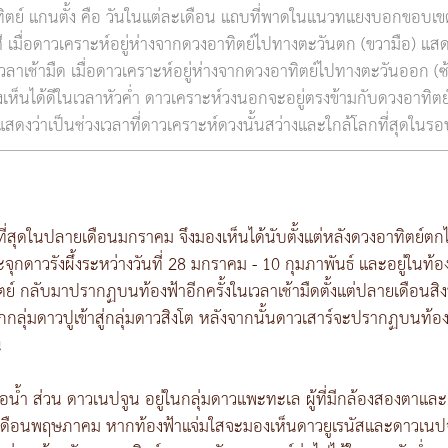
ิตย์ แกนตั้ง คือ วันในแต่ละเดือน แถบที่พาดในแนวทแยงบอกขอบเข
ี เมื่อดาวเคราะห์อยู่ห่างจากดวงอาทิตย์ไปทางตะวันตก (ขวามือ) แส
นเวลาเช้ามืด เมื่อดาวเคราะห์อยู่ห่างจากดวงอาทิตย์ไปทางตะวันออก (ซ
เห็นได้ดีในเวลาหัวค่ำ ดาวเคราะห์วงนอกจะอยู่ตรงข้ามกับดวงอาทิตย์
สดงว่าเป็นช่วงเวลาที่ดาวเคราะห์ดวงนั้นสว่างและใกล้โลกที่สุดในรอ
ที่สุดในปลายเดือนมกราคม จึงมองเห็นได้นับตั้งแต่หลังดวงอาทิตย์ตกไ
ะจุกดาวรังผึ้งระหว่างวันที่ 28 มกราคม - 10 กุมภาพันธ์ และอยู่ใน
ย์ กลับมาปรากฏบนท้องฟ้าอีกครั้งในเวลาเช้ามืดตั้งแต่ปลายเดือนสิงห
กลุ่มดาวปูเข้าสู่กลุ่มดาวสิงโต หลังจากนั้นดาวเสาร์จะปรากฏบนท้อง
น
อน้ำ ส่วน ดาวเนปจูน อยู่ในกลุ่มดาวแพะทะเล ผู้ที่มีกล้องสองตาแล
้งแต่เดือนพฤษภาคม หากท้องฟ้าแจ่มใสจะมองเห็นดาวยูเรนัสและดาวเนป