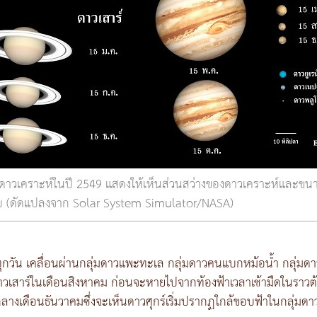
าวเคราะห์ในปี 2549 แสดงให้เห็นส่วนสว่างของดาวเคราะห์และข
ยบ (ดัดแปลงจาก Solar System Simulator/NASA)
องทุกวัน เคลื่อนผ่านกลุ่มดาวแพะทะเล กลุ่มดาวคนแบกหม้อน้ำ กลุ่มด
ดาวเสาร์ในเดือนสิงหาคม ก่อนจะหายไปจากท้องฟ้าเวลาเช้ามืดในราวต
ลางเดือนธันวาคมซึ่งจะเห็นดาวศุกร์เริ่มปรากฏใกล้ขอบฟ้าในกลุ่มดาว