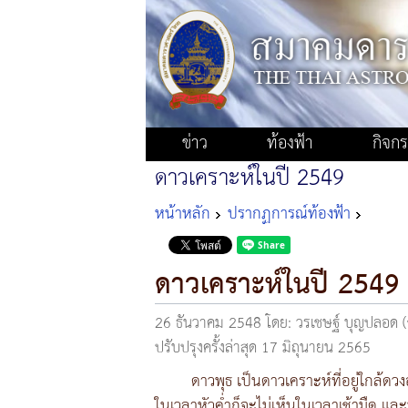
ข่าว
ท้องฟ้า
กิจก
ดาวเคราะห์ในปี 2549
หน้าหลัก
ปรากฏการณ์ท้องฟ้า
ดาวเคราะห์ในปี 2549
26 ธันวาคม 2548
โดย: วรเชษฐ์ บุญปลอ
ปรับปรุงครั้งล่าสุด 17 มิถุนายน 2565
ดาวพุธ เป็นดาวเคราะห์ที่อยู่ใกล้ด
ในเวลาหัวค่ำก็จะไม่เห็นในเวลาเช้ามืด แล