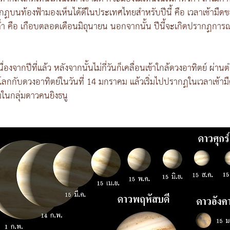
กฏบนท้องฟ้ามองเห็นได้ดีในประเทศไทยสำหรับปีนี้ คือ เวลาเช้ามื
ค่ำ คือ เกือบตลอดเดือนมิถุนายน นอกจากนั้น ปีนี้จะเกิดปรากฏการณ์
ื่องจากปีที่แล้ว หลังจากนั้นไม่กี่วันก็เคลื่อนเข้าใกล้ดวงอาทิตย์ ผ่
ลกกับดวงอาทิตย์ในวันที่ 14 มกราคม แล้วเริ่มไปปรากฏในเวลาเช้ามืด
ในกลุ่มดาวคนยิงธนู