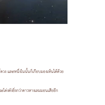
สี่ดวง และหนึ่งในนั้นก็เกือบมองเห็นได้ด้วย
โด่งดังยิ่งกว่าดาวหางเลมมอนเสียอีก