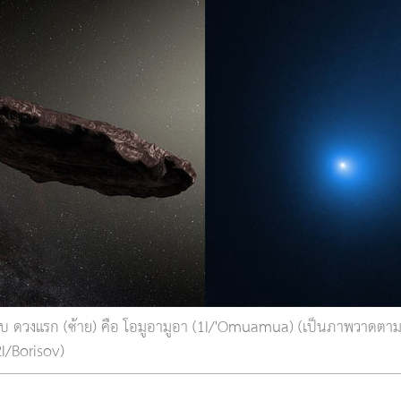
พบ ดวงแรก (ซ้าย) คือ โอมูอามูอา (1I/'Omuamua) (เป็นภาพวาดตามจ
I/Borisov)