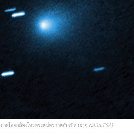
 ถ่ายโดยกล้องโทรทรรศน์อวกาศฮับเบิล (
จาก NASA/ESA)