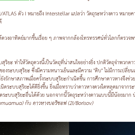
่า 3I/ATLAS ตัว I หมายถึง Interstellar แปลว่า วัตถุระหว่างดาว ห
้
าใกล้ดวงอาทิตย์มากขึ้นเรื่อย ๆ ภาพจากกล้องโทรทรรศน์ทั่วโลกก็ตรว
ริยะ ทำให้วัตถุดวงนี้เป็นวัตถุที่น่าสนใจอย่างยิ่ง ปกติวัตถุจำพวกด
งระบบสุริยะ ซึ่งมีความหนาวเย็นและมีความ "ดิบ" ไม่มีการเปลี่
ยังรักษาสภาพเมื่อครั้งระบบสุริยะกำเนิดขึ้น การศึกษาดาวหางจึงช่วย
ะบบสุริยะได้ดียิ่งขึ้น ยิ่งเมื่อทราบว่าดาวหางดวงใดหลุดมาจากระบบสุ
ะบบสุริยะอื่นได้ด้วย นอกจากนี้วัตถุระหว่างดาวแบบนี้มีน้อยมา
'Oumuamua)
กับ
ดาวหางบอริซอฟ (2I/Borisov)