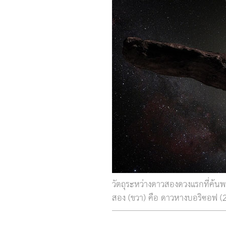
วัตถุระหว่างดาวสองดวงแรกที่ค้น
สอง (ขวา) คือ ดาวหางบอริซอฟ (2