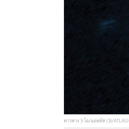
ดาวหาง 3 ไอ/แอตลัส (3I/ATLAS)