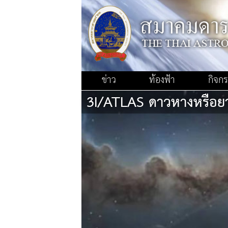
ข่าว
ท้องฟ้า
กิจก
3I/ATLAS ดาวหางหรือยา