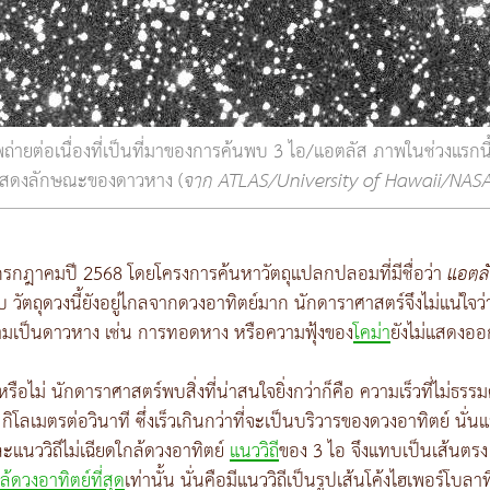
ถ่ายต่อเนื่องที่เป็นที่มาของการค้นพบ 3 ไอ/แอตลัส ภาพในช่วงแรกนี้
แสดงลักษณะของดาวหาง (
จาก ATLAS/University of Hawaii/NASA
กรกฎาคมปี 2568 โดยโครงการค้นหาวัตถุแปลกปลอมที่มีชื่อว่า
แอตลั
วัตถุดวงนี้ยังอยู่ไกลจากดวงอาทิตย์มาก นักดาราศาสตร์จึงไม่แน่ใจว่
วามเป็นดาวหาง เช่น การทอดหาง หรือความฟุ้งของ
โคม่า
ยังไม่แสดงออก
รือไม่ นักดาราศาสตร์พบสิ่งที่น่าสนใจยิ่งกว่าก็คือ ความเร็วที่ไม่ธรรม
กิโลเมตรต่อวินาที ซึ่งเร็วเกินกว่าที่จะเป็นบริวารของดวงอาทิตย์ นั่
กและแนววิถีไม่เฉียดใกล้ดวงอาทิตย์
แนววิถี
ของ 3 ไอ จึงแทบเป็นเส้นตรง ไ
ล้ดวงอาทิตย์ที่สุด
เท่านั้น นั่นคือมีแนววิถีเป็นรูปเส้นโค้งไฮเพอร์โบลา