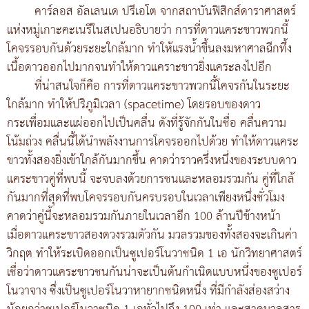
คาร์ลอส อัลเลนเด ปรีเอโต จากสถาบันฟิสิกส์ดาราศาสตร์
แห่งหมู่เกาะคะเนรีในสเปนอธิบายว่า การที่ดาวแคระขาวพวกนี้
โคจรรอบกันด้วยระยะใกล้มาก ทำให้แรงน้ำขึ้นลงมหาศาลฉีกทึ้ง
เนื้อดาวออกไปมากจนทำให้ดาวแคราะขาวยิ่งแคระลงไปอีก
ที่น่าสนใจก็คือ การที่ดาวแคระขาวพวกนี้โคจรกันในระยะ
ใกล้มาก ทำให้ปริภูมิเวลา (spacetime) โดยรอบของดาว
กระเพื่อมและแผ่ออกไปเป็นคลื่น ดังที่รู้จักกันในชื่อ คลื่นความ
โน้มถ่วง คลื่นนี้ได้นำพลังงานการโคจรออกไปด้วย ทำให้ดาวแคระ
ขาวทั้งสองยิ่งเข้าใกล้กันมากขึ้น คาดว่าราวครึ่งหนึ่งของระบบดาว
แคระขาวคู่ที่พบนี้ จะจบลงด้วยการชนและหลอมรวมกัน คู่ที่ใกล้
กันมากที่สุดที่พบโคจรรอบกันครบรอบในเวลาเพียงหนึ่งชั่วโมง
คาดว่าคู่นี้จะหลอมรวมกันภายในเวลาอีก 100 ล้านปีข้างหน้า
เมื่อดาวแคระขาวสองดวงรวมตัวกัน มวลรวมของทั้งสองจะเกินค่า
วิกฤต ทำให้ระเบิดออกเป็นซูเปอร์โนวาชนิด 1 เอ นักวิทยาศาสตร์
เชื่อว่าดาวแคระขาวชนกันน่าจะเป็นต้นกำเนิดแบบหนึ่งของซูเปอร์
โนวาจาง ซึ่งเป็นซูเปอร์โนวาหายากชนิดหนึ่ง ที่มีกำลังส่องสว่าง