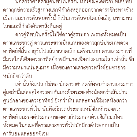
นักดาราศาสตร์ผู้ค้นพบในครั้งนี้ เป็นคณะเดียวกับที่เคยพบ
ดาวฤกษ์ความเร็วสูงดวงแรกที่กำลังหลุดออกจากดาราจักรทางช้าง
เผือก และการค้นพบครั้งนี้ ก็เป็นการค้นพบโดยบังเอิญ เพราะพบ
ในขณะที่กำลังค้นหาสิ่งอื่นอยู่
ดาวคู่ที่พบในครั้งนี้ไม่ใช่ดาวคู่ธรรมดา เพราะทั้งหมดเป็น
ดาวแคระขาวคู่ ดาวแคระขาวเป็นแกนของดาวฤกษ์ประเภทดวง
อาทิตย์ที่สิ้นอายุขัยไปแล้ว ขนาดเล็ก แต่ร้อนมาก ดาวแคระขาวที่
มีมวลใกล้เคียงดวงอาทิตย์อาจมีขนาดเพียงประมาณโลกเท่านั้น จึง
มีความหนาแน่นสูงมาก เนื้อของดาวแคระขาวหนึ่งช้อนชาอาจ
หนักถึงกว่าตัน
เท่านั้นยังแปลกไม่พอ นักดาราศาสตร์ยังพบว่าดาวแคระขาว
คู่เหล่านี้แต่ละคู่โคจรรอบกันเองด้วยระยะห่างน้อยกว่าเส้นผ่าน
ศูนย์กลางของดวงอาทิตย์ ยิ่งกว่านั้น แต่ละดวงก็มีมวลน้อยกว่า
ดาวแคระขาวทั่วไป นั่นคือมีมวลประมาณหนึ่งในห้าของดวง
อาทิตย์ และองค์ประกอบของดาวก็ประกอบด้วยฮีเลียมเกือบ
ทั้งหมด ในขณะที่ดาวแคระขาวทั่วไปมักมีองค์ประกอบเป็น
คาร์บอนและออกซิเจน