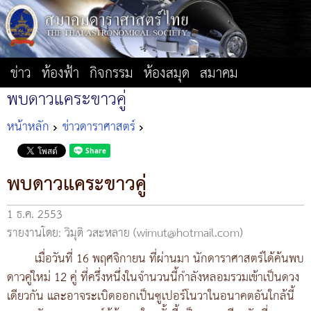
ข่าว
ท้องฟ้า
กิจกรรม
ห้องสมุด
สมาคม
พบดาวแคระขาวคู่
หน้าหลัก
ข่าวดาราศาสตร์
พบดาวแคระขาวคู่
1 ธ.ค. 2553
รายงานโดย: วิมุติ วสะหลาย (wimut@hotmail.com)
เมื่อวันที่ 16 พฤศจิกายน ที่ผ่านมา นักดาราศาสตร์ได้ค้นพบ
ดาวคู่ใหม่ 12 คู่ ที่ครึ่งหนึ่งในจำนวนนี้กำลังหลอมรวมเข้าเป็นดวง
เดียวกัน และอาจระเบิดออกเป็นซูเปอร์โนวาในอนาคตอันใกล้นี้