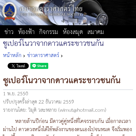
ข่าว
ท้องฟ้า
กิจกรรม
ห้องสมุด
สมาคม
ซูเปอร์โนวาจากดาวแคระขาวชนกัน
หน้าหลัก
ข่าวดาราศาสตร์
ซูเปอร์โนวาจากดาวแคระขาวชนกัน
1 พ.ย. 2550
ปรับปรุงครั้งล่าสุด 22 ธันวาคม 2559
รายงานโดย: วิมุติ วสะหลาย (wimut@hotmail.com)
หลายล้านปีก่อน มีดาวคู่คู่หนึ่งที่โคจรรอบกัน เมื่อกาลเวลา
ผ่านไป ดาวดวงหนึ่งได้ใช้พลังงานของตนเองไปจนหมด จึงเริ่มพอง