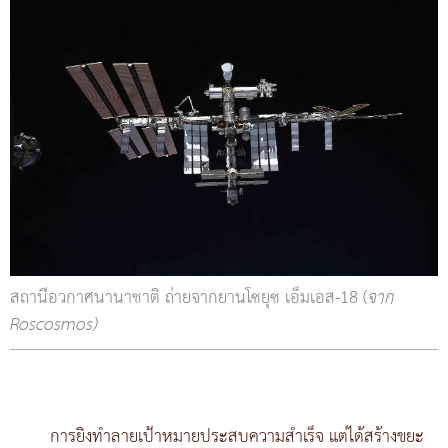
สถานีอวกาศนานาชาติ ถ่ายจากยานโซยุซ เอ็มเอส-18 (
จาก
Roscosmos)
การยิงทำลายเป้าหมายประสบความสำเร็จ แต่ได้สร้างขยะ